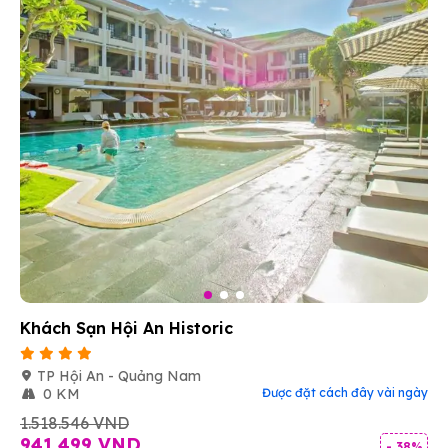
Khách Sạn Hội An Historic
TP Hội An - Quảng Nam
0 KM
Được đặt cách đây vài ngày
1.518.546 VND
941.499 VND
- 38%