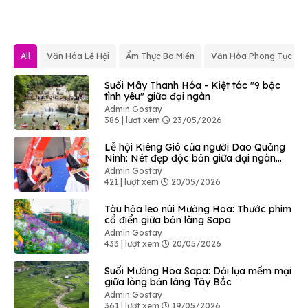
All
Văn Hóa Lễ Hội
Ẩm Thực Ba Miền
Văn Hóa Phong Tục
Suối Mây Thanh Hóa - Kiệt tác "9 bậc
tình yêu" giữa đại ngàn
Admin Gostay
386 | lượt xem
23/05/2026
Lễ hội Kiêng Gió của người Dao Quảng
Ninh: Nét đẹp độc bản giữa đại ngàn
Bình Liêu
Admin Gostay
421 | lượt xem
20/05/2026
Tàu hỏa leo núi Mường Hoa: Thước phim
cổ điển giữa bản làng Sapa
Admin Gostay
433 | lượt xem
20/05/2026
Suối Mường Hoa Sapa: Dải lụa mềm mại
giữa lòng bản làng Tây Bắc
Admin Gostay
361 | lượt xem
19/05/2026