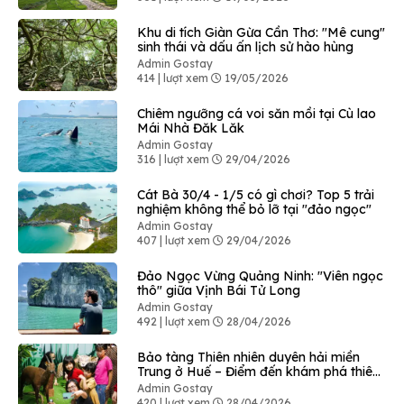
Khu di tích Giàn Gừa Cần Thơ: "Mê cung"
sinh thái và dấu ấn lịch sử hào hùng
Admin Gostay
414 | lượt xem
19/05/2026
Chiêm ngưỡng cá voi săn mồi tại Cù lao
Mái Nhà Đăk Lăk
Admin Gostay
316 | lượt xem
29/04/2026
Cát Bà 30/4 - 1/5 có gì chơi? Top 5 trải
nghiệm không thể bỏ lỡ tại "đảo ngọc"
Admin Gostay
407 | lượt xem
29/04/2026
Đảo Ngọc Vừng Quảng Ninh: "Viên ngọc
thô" giữa Vịnh Bái Tử Long
Admin Gostay
492 | lượt xem
28/04/2026
Bảo tàng Thiên nhiên duyên hải miền
Trung ở Huế – Điểm đến khám phá thiên
nhiên độc đáo
Admin Gostay
420 | lượt xem
28/04/2026