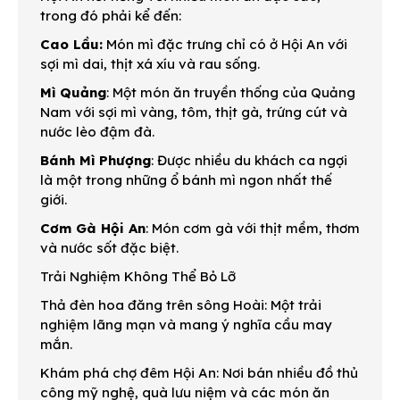
trong đó phải kể đến:
Cao Lầu:
Món mì đặc trưng chỉ có ở Hội An với
sợi mì dai, thịt xá xíu và rau sống.
Mì Quảng
: Một món ăn truyền thống của Quảng
Nam với sợi mì vàng, tôm, thịt gà, trứng cút và
nước lèo đậm đà.
Bánh Mì Phượng
: Được nhiều du khách ca ngợi
là một trong những ổ bánh mì ngon nhất thế
giới.
Cơm Gà Hội An
: Món cơm gà với thịt mềm, thơm
và nước sốt đặc biệt.
Trải Nghiệm Không Thể Bỏ Lỡ
Thả đèn hoa đăng trên sông Hoài: Một trải
nghiệm lãng mạn và mang ý nghĩa cầu may
mắn.
Khám phá chợ đêm Hội An: Nơi bán nhiều đồ thủ
công mỹ nghệ, quà lưu niệm và các món ăn