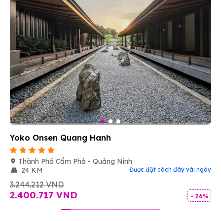
Yoko Onsen Quang Hanh
Thành Phố Cẩm Phả - Quảng Ninh
24 KM
Được đặt cách đây vài ngày
3.244.212 VND
2.400.717 VND
- 26%