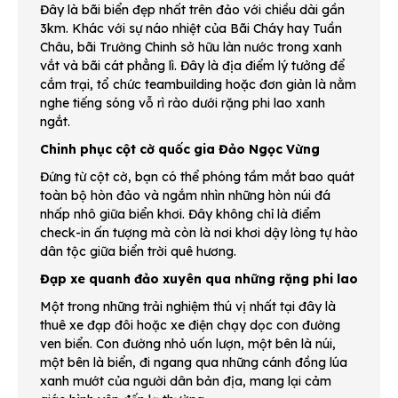
Đây là bãi biển đẹp nhất trên đảo với chiều dài gần
3km. Khác với sự náo nhiệt của Bãi Cháy hay Tuần
Châu, bãi Trường Chinh sở hữu làn nước trong xanh
vắt và bãi cát phẳng lì. Đây là địa điểm lý tưởng để
cắm trại, tổ chức teambuilding hoặc đơn giản là nằm
nghe tiếng sóng vỗ rì rào dưới rặng phi lao xanh
ngắt.
Chinh phục cột cờ quốc gia Đảo Ngọc Vừng
Đứng từ cột cờ, bạn có thể phóng tầm mắt bao quát
toàn bộ hòn đảo và ngắm nhìn những hòn núi đá
nhấp nhô giữa biển khơi. Đây không chỉ là điểm
check-in ấn tượng mà còn là nơi khơi dậy lòng tự hào
dân tộc giữa biển trời quê hương.
Đạp xe quanh đảo xuyên qua những rặng phi lao
Một trong những trải nghiệm thú vị nhất tại đây là
thuê xe đạp đôi hoặc xe điện chạy dọc con đường
ven biển. Con đường nhỏ uốn lượn, một bên là núi,
một bên là biển, đi ngang qua những cánh đồng lúa
xanh mướt của người dân bản địa, mang lại cảm