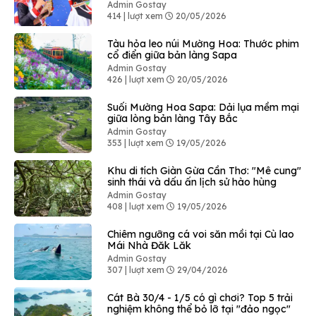
Bình Liêu
Admin Gostay
414 | lượt xem
20/05/2026
Tàu hỏa leo núi Mường Hoa: Thước phim
cổ điển giữa bản làng Sapa
Admin Gostay
426 | lượt xem
20/05/2026
Suối Mường Hoa Sapa: Dải lụa mềm mại
giữa lòng bản làng Tây Bắc
Admin Gostay
353 | lượt xem
19/05/2026
Khu di tích Giàn Gừa Cần Thơ: "Mê cung"
sinh thái và dấu ấn lịch sử hào hùng
Admin Gostay
408 | lượt xem
19/05/2026
Chiêm ngưỡng cá voi săn mồi tại Cù lao
Mái Nhà Đăk Lăk
Admin Gostay
307 | lượt xem
29/04/2026
Cát Bà 30/4 - 1/5 có gì chơi? Top 5 trải
nghiệm không thể bỏ lỡ tại "đảo ngọc"