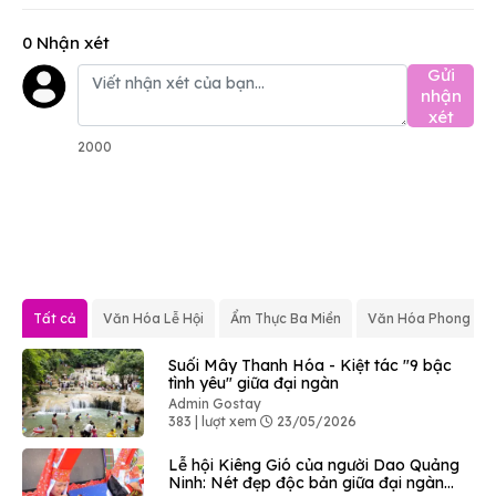
0 Nhận xét
Gửi
nhận
xét
2000
Tất cả
Văn Hóa Lễ Hội
Ẩm Thực Ba Miền
Văn Hóa Phong Tụ
Suối Mây Thanh Hóa - Kiệt tác "9 bậc
tình yêu" giữa đại ngàn
Admin Gostay
383 | lượt xem
23/05/2026
Lễ hội Kiêng Gió của người Dao Quảng
Ninh: Nét đẹp độc bản giữa đại ngàn