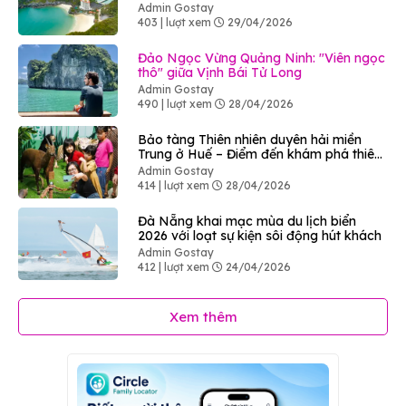
Admin Gostay
403 | lượt xem
29/04/2026
Đảo Ngọc Vừng Quảng Ninh: "Viên ngọc
thô" giữa Vịnh Bái Tử Long
Admin Gostay
490 | lượt xem
28/04/2026
Bảo tàng Thiên nhiên duyên hải miền
Trung ở Huế – Điểm đến khám phá thiên
nhiên độc đáo
Admin Gostay
414 | lượt xem
28/04/2026
Đà Nẵng khai mạc mùa du lịch biển
2026 với loạt sự kiện sôi động hút khách
Admin Gostay
412 | lượt xem
24/04/2026
Xem thêm