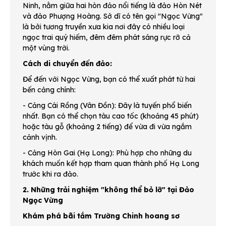
Ninh, nằm giữa hai hòn đảo nổi tiếng là đảo Hòn Nét
và đảo Phượng Hoàng. Sở dĩ có tên gọi "Ngọc Vừng"
là bởi tương truyền xưa kia nơi đây có nhiều loại
ngọc trai quý hiếm, đêm đêm phát sáng rực rỡ cả
một vùng trời.
Cách di chuyển đến đảo:
Để đến với Ngọc Vừng, bạn có thể xuất phát từ hai
bến cảng chính:
- Cảng Cái Rồng (Vân Đồn): Đây là tuyến phổ biến
nhất. Bạn có thể chọn tàu cao tốc (khoảng 45 phút)
hoặc tàu gỗ (khoảng 2 tiếng) để vừa đi vừa ngắm
cảnh vịnh.
- Cảng Hòn Gai (Hạ Long): Phù hợp cho những du
khách muốn kết hợp tham quan thành phố Hạ Long
trước khi ra đảo.
2. Những trải nghiệm "không thể bỏ lỡ" tại Đảo
Ngọc Vừng
Khám phá bãi tắm Trường Chinh hoang sơ