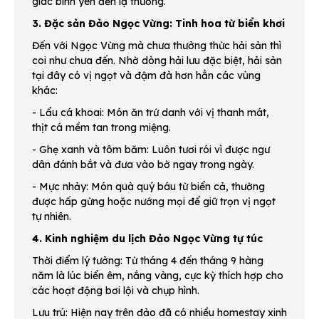
giác bình yên đến lạ thường.
3. Đặc sản Đảo Ngọc Vừng: Tinh hoa từ biển khơi
Đến với Ngọc Vừng mà chưa thưởng thức hải sản thì
coi như chưa đến. Nhờ dòng hải lưu đặc biệt, hải sản
tại đây có vị ngọt và đậm đà hơn hẳn các vùng
khác:
- Lẩu cá khoai: Món ăn trứ danh với vị thanh mát,
thịt cá mềm tan trong miệng.
- Ghẹ xanh và tôm băm: Luôn tươi rói vì được ngư
dân đánh bắt và đưa vào bờ ngay trong ngày.
- Mực nhảy: Món quà quý báu từ biển cả, thường
được hấp gừng hoặc nướng mọi để giữ trọn vị ngọt
tự nhiên.
4. Kinh nghiệm du lịch Đảo Ngọc Vừng tự túc
Thời điểm lý tưởng: Từ tháng 4 đến tháng 9 hàng
năm là lúc biển êm, nắng vàng, cực kỳ thích hợp cho
các hoạt động bơi lội và chụp hình.
Lưu trú: Hiện nay trên đảo đã có nhiều homestay xinh