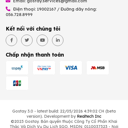
Email:
gostay.services@gmail.com
Điện thoại: 19002167 / Đường dây nóng:
056.728.8999
Kết nối với chúng tôi
Chấp nhận thanh toán
Gostay 3.0 - latest build: 22/05/2026 4:39:02 CH (beta
version). Development by
Realtech Inc
©2023 Gostay. Bản quyền thuộc Công Ty Cổ Phần Khai
Thác Và Dịch Vụ Du Lịch SGO. MSDN: 0110037323 - Nơi