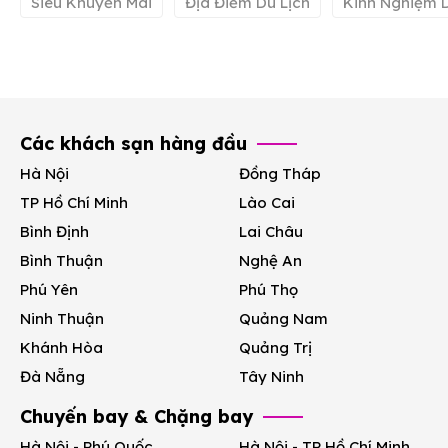
Siêu Khuyến Mãi
Địa Điểm Du Lịch
Kinh Nghiệm D
Các khách sạn hàng đầu
Hà Nội
Đồng Tháp
TP Hồ Chí Minh
Lào Cai
Bình Định
Lai Châu
Bình Thuận
Nghệ An
Phú Yên
Phú Thọ
Ninh Thuận
Quảng Nam
Khánh Hòa
Quảng Trị
Đà Nẵng
Tây Ninh
Chuyến bay & Chặng bay
Hà Nội - Phú Quốc
Hà Nội - TP Hồ Chí Minh