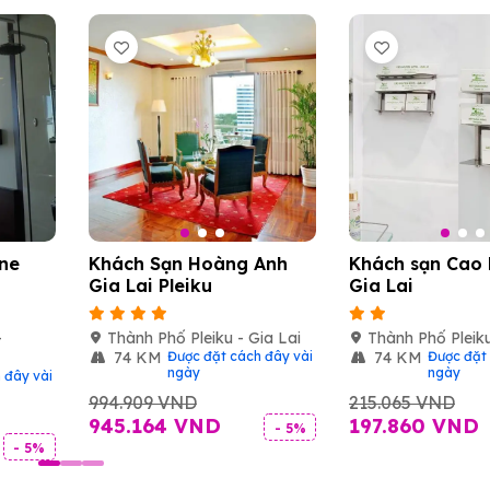
ne
Khách Sạn Hoàng Anh
Khách sạn Cao
Gia Lai Pleiku
Gia Lai
-
Thành Phố Pleiku - Gia Lai
Thành Phố Pleiku
74 KM
Được đặt cách đây vài
74 KM
Được đặt 
ngày
ngày
 đây vài
994.909 VND
215.065 VND
945.164 VND
197.860 VND
- 5%
- 5%