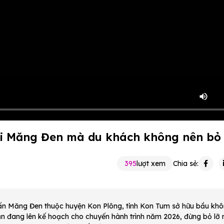
tại Măng Đen mà du khách không nên bỏ 
395
lượt xem
Chia sẻ:
rấn Măng Đen thuộc huyện Kon Plông, tỉnh Kon Tum sở hữu bầu khô
ạn đang lên kế hoạch cho chuyến hành trình năm 2026, đừng bỏ lỡ