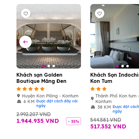
Khách sạn Golden
Khách Sạn Indochi
Boutique Măng Đen
Kon Tum
gãi
Huyện Kon Plông - Kontum
Thành Phố Kon tum 
y
6 KM
Được đặt cách đây vài
Kontum
ngày
38 KM
Được đặt cách
ngày
2.992.207 VND
544.581 VND
1.944.935 VND
5%
- 35%
517.352 VND