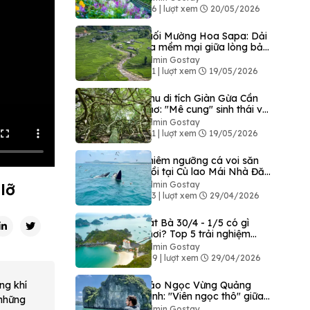
446 | lượt xem
20/05/2026
Suối Mường Hoa Sapa: Dải
lụa mềm mại giữa lòng bản
làng Tây Bắc
Admin Gostay
371 | lượt xem
19/05/2026
Khu di tích Giàn Gừa Cần
Thơ: "Mê cung" sinh thái và
dấu ấn lịch sử hào hùng
Admin Gostay
421 | lượt xem
19/05/2026
Chiêm ngưỡng cá voi săn
mồi tại Cù lao Mái Nhà Đăk
Lăk
Admin Gostay
lỡ
323 | lượt xem
29/04/2026
Cát Bà 30/4 - 1/5 có gì
chơi? Top 5 trải nghiệm
không thể bỏ lỡ tại "đảo
Admin Gostay
ngọc"
409 | lượt xem
29/04/2026
ng khí
Đảo Ngọc Vừng Quảng
Ninh: "Viên ngọc thô" giữa
 những
Vịnh Bái Tử Long
Admin Gostay