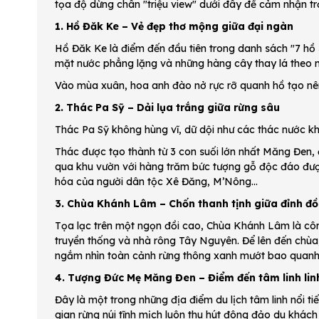
tọa độ dừng chân "triệu view" dưới đây để cảm nhận tr
1. Hồ Đăk Ke – Vẻ đẹp thơ mộng giữa đại ngàn
Hồ Đăk Ke là điểm đến đầu tiên trong danh sách "7 hồ
mặt nước phẳng lặng và những hàng cây thay lá theo 
Vào mùa xuân, hoa anh đào nở rực rỡ quanh hồ tạo n
2. Thác Pa Sỹ – Dải lụa trắng giữa rừng sâu
Thác Pa Sỹ không hùng vĩ, dữ dội như các thác nước 
Thác được tạo thành từ 3 con suối lớn nhất Măng Đen,
qua khu vườn với hàng trăm bức tượng gỗ độc đáo được
hóa của người dân tộc Xê Đăng, M’Nông...
3. Chùa Khánh Lâm – Chốn thanh tịnh giữa đỉnh đồ
Tọa lạc trên một ngọn đồi cao, Chùa Khánh Lâm là công t
truyền thống và nhà rông Tây Nguyên. Để lên đến chù
ngắm nhìn toàn cảnh rừng thông xanh mướt bao quanh t
4. Tượng Đức Mẹ Măng Đen – Điểm đến tâm linh lin
Đây là một trong những địa điểm du lịch tâm linh nổi t
gian rừng núi tĩnh mịch luôn thu hút đông đảo du khác