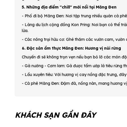
5. Những địa điểm "chill" mới nổi tại Măng Đen
- Phố đi bộ Măng Đen: Nơi tập trung nhiều quán cà ph
- Làng du lịch cộng đồng Kon Pring: Nơi bạn có thể tr
lửa.
- Các nông trại hữu cơ: Ghé thăm các vườn cam, vườn d
6. Đặc sản ẩm thực Măng Đen: Hương vị núi rừng
Chuyến đi sẽ không trọn vẹn nếu bạn bỏ lỡ các món đặc
- Gà nướng - Cơm lam: Gà được tẩm ướp lá tiêu rừng 
- Lẩu xuyên tiêu: Với hương vị cay nồng đặc trưng, đâ
- Cà phê Măng Đen: Đậm đà, nồng nàn, mang hương vị 
KHÁCH SẠN GẦN ĐÂY