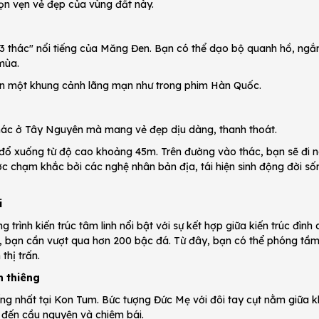
ọn vẹn vẻ đẹp của vùng đất này.
 3 thác" nổi tiếng của Măng Đen. Bạn có thể dạo bộ quanh hồ, ngắ
mùa.
ên một khung cảnh lãng mạn như trong phim Hàn Quốc.
khác ở Tây Nguyên mà mang vẻ đẹp dịu dàng, thanh thoát.
 đổ xuống từ độ cao khoảng 45m. Trên đường vào thác, bạn sẽ đi 
 chạm khắc bởi các nghệ nhân bản địa, tái hiện sinh động đời số
i
rình kiến trúc tâm linh nổi bật với sự kết hợp giữa kiến trúc đình
a, bạn cần vượt qua hơn 200 bậc đá. Từ đây, bạn có thể phóng tầ
hị trấn.
h thiêng
iếng nhất tại Kon Tum. Bức tượng Đức Mẹ với đôi tay cụt nằm giữa 
h đến cầu nguyện và chiêm bái.