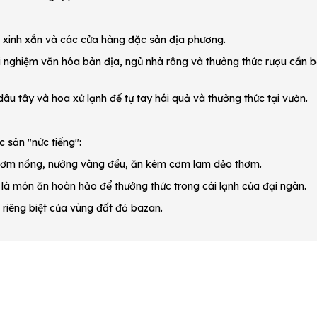
ê xinh xắn và các cửa hàng đặc sản địa phương.
ải nghiệm văn hóa bản địa, ngủ nhà rông và thưởng thức rượu cần 
âu tây và hoa xứ lạnh để tự tay hái quả và thưởng thức tại vườn.
 sản "nức tiếng":
thơm nồng, nướng vàng đều, ăn kèm cơm lam dẻo thơm.
y là món ăn hoàn hảo để thưởng thức trong cái lạnh của đại ngàn.
riêng biệt của vùng đất đỏ bazan.