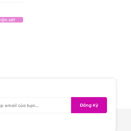
hận xét
Đăng Ký