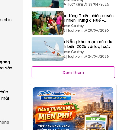
494 | lượt xem
28/04/2026
Bảo tàng Thiên nhiên duyên
m nhìn
hải miền Trung ở Huế –
Điểm đến khám phá thiên
Admin Gostay
nhiên độc đáo
428 | lượt xem
28/04/2026
Đà Nẵng khai mạc mùa du
lịch biển 2026 với loạt sự
kiện sôi động hút khách
Admin Gostay
422 | lượt xem
24/04/2026
ngang
ng văn
Xem thêm
 chùa
m mắt
không