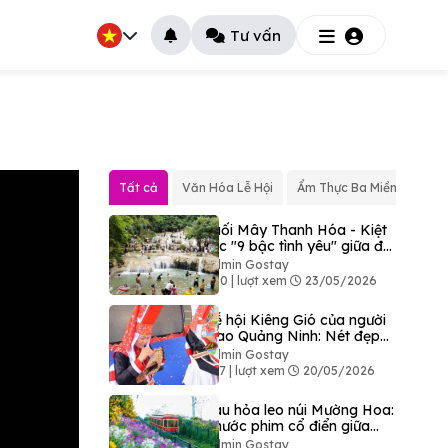
Tư vấn
Tất cả
Văn Hóa Lễ Hội
Ẩm Thực Ba Miền
Văn
Suối Mây Thanh Hóa - Kiệt
tác "9 bậc tình yêu" giữa đại
ngàn
Admin Gostay
390 | lượt xem
23/05/2026
Lễ hội Kiêng Gió của người
Dao Quảng Ninh: Nét đẹp
độc bản giữa đại ngàn Bình
Admin Gostay
Liêu
427 | lượt xem
20/05/2026
Tàu hỏa leo núi Mường Hoa:
Thước phim cổ điển giữa
bản làng Sapa
Admin Gostay