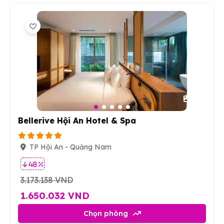
71
Bellerive Hội An Hotel & Spa
TP Hội An - Quảng Nam
48 %
3.173.138 VND
1.650.032 VND
Chọn phòng