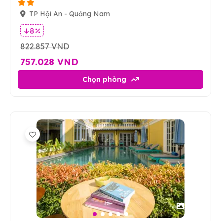
TP Hội An - Quảng Nam
8 %
822.857 VND
757.028 VND
Chọn phòng
123