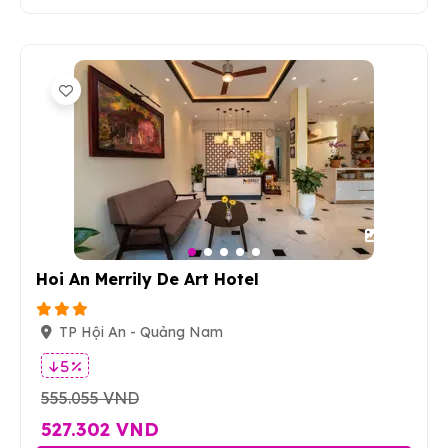
25
Hoi An Merrily De Art Hotel
TP Hội An - Quảng Nam
5 %
555.055 VND
527.302 VND