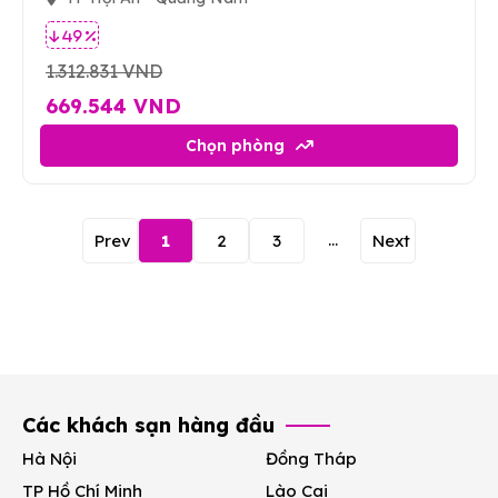
49 %
1.312.831 VND
669.544 VND
Chọn phòng
...
Prev
1
2
3
Next
Các khách sạn hàng đầu
Hà Nội
Đồng Tháp
TP Hồ Chí Minh
Lào Cai