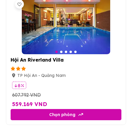
7
Hội An Riverland Villa
TP Hội An - Quảng Nam
8 %
607.792 VND
559.169 VND
Chọn phòng