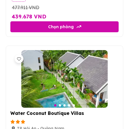
477.911 VND
439.678 VND
Chọn phòng
22
Water Coconut Boutique Villas
TP Hội An - Quảng Nam