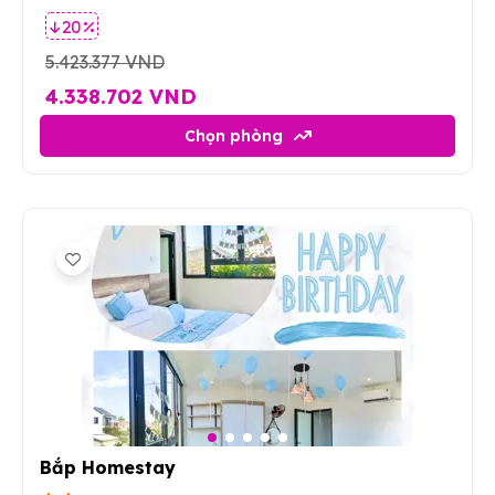
20 %
5.423.377 VND
4.338.702 VND
Chọn phòng
9
Bắp Homestay