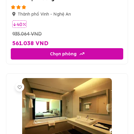
Thành phố Vinh - Nghệ An
40 %
935.064 VND
561.038 VND
Chọn phòng
31