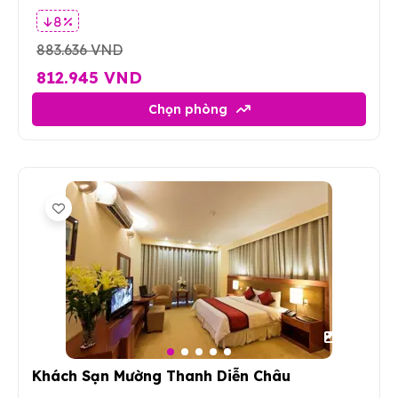
8 %
883.636 VND
812.945 VND
Chọn phòng
70
Khách Sạn Mường Thanh Diễn Châu