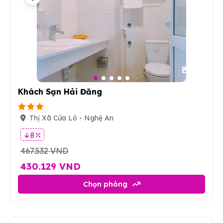
16
Khách Sạn Hải Đăng
Thị Xã Cửa Lò - Nghệ An
8 %
467.532 VND
430.129 VND
Chọn phòng