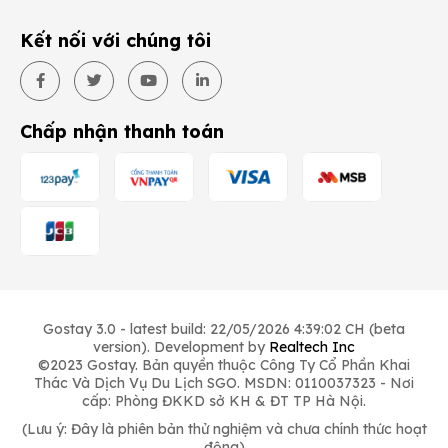
Kết nối với chúng tôi
Chấp nhận thanh toán
Gostay 3.0 - latest build: 22/05/2026 4:39:02 CH (beta
version). Development by
Realtech Inc
©2023 Gostay. Bản quyền thuộc Công Ty Cổ Phần Khai
Thác Và Dịch Vụ Du Lịch SGO. MSDN: 0110037323 - Nơi
cấp: Phòng ĐKKD sở KH & ĐT TP Hà Nội.
(Lưu ý: Đây là phiên bản thử nghiệm và chưa chính thức hoạt
động)