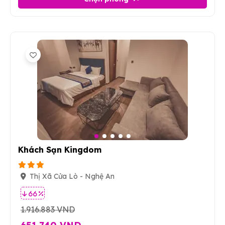
7
Khách Sạn Kingdom
Thị Xã Cửa Lò - Nghệ An
66 %
1.916.883 VND