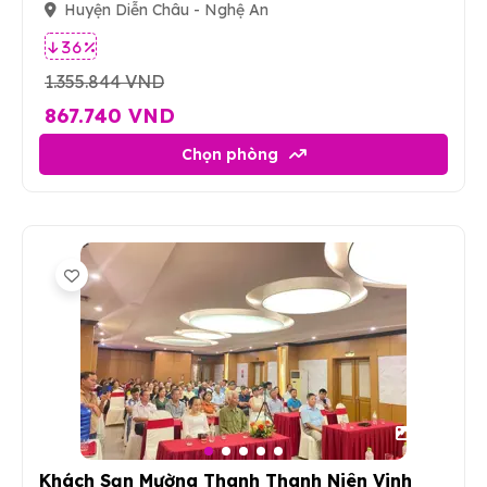
Huyện Diễn Châu - Nghệ An
36 %
1.355.844 VND
867.740 VND
Chọn phòng
24
Khách Sạn Mường Thanh Thanh Niên Vinh