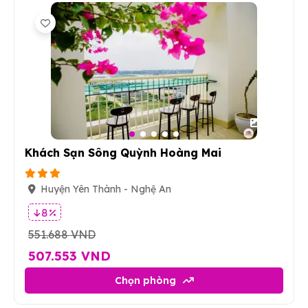
28
Khách Sạn Sông Quỳnh Hoàng Mai
Huyện Yên Thành - Nghệ An
8 %
551.688 VND
507.553 VND
Chọn phòng