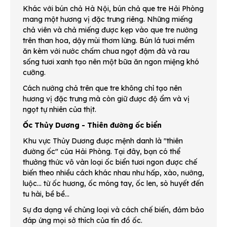
Khác với bún chả Hà Nội, bún chả que tre Hải Phòng
mang một hương vị đặc trưng riêng. Những miếng
chả viên và chả miếng được kẹp vào que tre nướng
trên than hoa, dậy mùi thơm lừng. Bún lá tươi mềm
ăn kèm với nước chấm chua ngọt đậm đà và rau
sống tươi xanh tạo nên một bữa ăn ngon miệng khó
cưỡng.
Cách nướng chả trên que tre không chỉ tạo nên
hương vị đặc trưng mà còn giữ được độ ẩm và vị
ngọt tự nhiên của thịt.
Ốc Thủy Dương - Thiên đường ốc biển
Khu vực Thủy Dương được mệnh danh là "thiên
đường ốc" của Hải Phòng. Tại đây, bạn có thể
thưởng thức vô vàn loại ốc biển tươi ngon được chế
biến theo nhiều cách khác nhau như hấp, xào, nướng,
luộc... từ ốc hương, ốc móng tay, ốc len, sò huyết đến
tu hài, bề bề...
Sự đa dạng về chủng loại và cách chế biến, đảm bảo
đáp ứng mọi sở thích của tín đồ ốc.