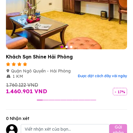
Khách Sạn Shine Hải Phòng
Quận Ngô Quyền - Hải Phòng
1 KM
Được đặt cách đây vài ngày
1.760.122 VND
1.460.901 VND
- 17%
0 Nhận xét
Gửi
nhận