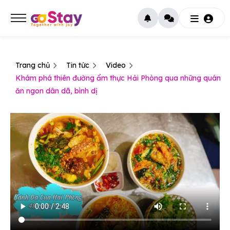
Trang chủ
Tin tức
Video
Khám phá thiên đường ẩm thực Hải Phòng qua những quán
ăn ngon dân dã, bình dị