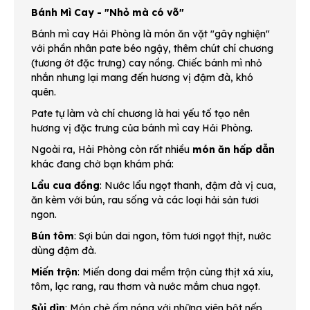
Bánh Mì Cay - "Nhỏ mà có võ"
Bánh mì cay Hải Phòng là món ăn vặt "gây nghiện"
với phần nhân pate béo ngậy, thêm chút chí chương
(tương ớt đặc trưng) cay nồng. Chiếc bánh mì nhỏ
nhắn nhưng lại mang đến hương vị đậm đà, khó
quên.
Pate tự làm và chí chương là hai yếu tố tạo nên
hương vị đặc trưng của bánh mì cay Hải Phòng.
Ngoài ra, Hải Phòng còn rất nhiều
món ăn hấp dẫn
khác đang chờ bạn khám phá:
Lẩu cua đồng
: Nước lẩu ngọt thanh, đậm đà vị cua,
ăn kèm với bún, rau sống và các loại hải sản tươi
ngon.
Bún tôm
: Sợi bún dai ngon, tôm tươi ngọt thịt, nước
dùng đậm đà.
Miến trộn
: Miến dong dai mềm trộn cùng thịt xá xíu,
tôm, lạc rang, rau thơm và nước mắm chua ngọt.
Sủi dìn
: Món chè ấm nóng với những viên bột nếp