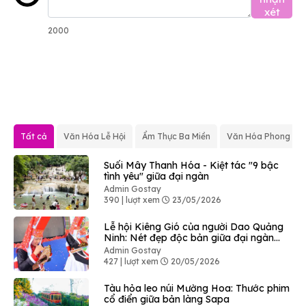
xét
2000
Tất cả
Văn Hóa Lễ Hội
Ẩm Thực Ba Miền
Văn Hóa Phong Tụ
Suối Mây Thanh Hóa - Kiệt tác "9 bậc
tình yêu" giữa đại ngàn
Admin Gostay
390 | lượt xem
23/05/2026
Lễ hội Kiêng Gió của người Dao Quảng
Ninh: Nét đẹp độc bản giữa đại ngàn
Bình Liêu
Admin Gostay
427 | lượt xem
20/05/2026
Tàu hỏa leo núi Mường Hoa: Thước phim
cổ điển giữa bản làng Sapa