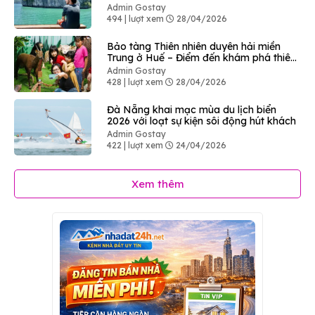
Admin Gostay
494 | lượt xem
28/04/2026
Bảo tàng Thiên nhiên duyên hải miền
Trung ở Huế – Điểm đến khám phá thiên
nhiên độc đáo
Admin Gostay
428 | lượt xem
28/04/2026
Đà Nẵng khai mạc mùa du lịch biển
2026 với loạt sự kiện sôi động hút khách
Admin Gostay
422 | lượt xem
24/04/2026
Xem thêm