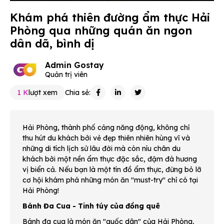
Khám phá thiên đường ẩm thực Hải
Phòng qua những quán ăn ngon
dân dã, bình dị
Admin Gostay
Quản trị viên
1 K
lượt xem
Chia sẻ:
Hải Phòng, thành phố cảng năng động, không chỉ
thu hút du khách bởi vẻ đẹp thiên nhiên hùng vĩ và
những di tích lịch sử lâu đời mà còn níu chân du
khách bởi một nền ẩm thực đặc sắc, đậm đà hương
vị biển cả. Nếu bạn là một tín đồ ẩm thực, đừng bỏ lỡ
cơ hội khám phá những món ăn "must-try" chỉ có tại
Hải Phòng!
Bánh Đa Cua - Tinh túy của đồng quê
Bánh đa cua là món ăn "quốc dân" của Hải Phòng,