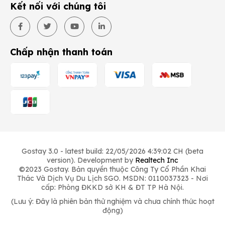
Kết nối với chúng tôi
Chấp nhận thanh toán
Gostay 3.0 - latest build: 22/05/2026 4:39:02 CH (beta
version). Development by
Realtech Inc
©2023 Gostay. Bản quyền thuộc Công Ty Cổ Phần Khai
Thác Và Dịch Vụ Du Lịch SGO. MSDN: 0110037323 - Nơi
cấp: Phòng ĐKKD sở KH & ĐT TP Hà Nội.
(Lưu ý: Đây là phiên bản thử nghiệm và chưa chính thức hoạt
động)