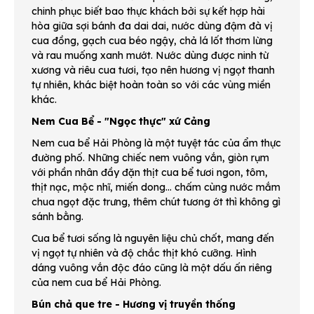
chinh phục biết bao thực khách bởi sự kết hợp hài
hòa giữa sợi bánh đa dai dai, nước dùng đậm đà vị
cua đồng, gạch cua béo ngậy, chả lá lốt thơm lừng
và rau muống xanh mướt. Nước dùng được ninh từ
xương và riêu cua tươi, tạo nên hương vị ngọt thanh
tự nhiên, khác biệt hoàn toàn so với các vùng miền
khác.
Nem Cua Bể - "Ngọc thực" xứ Cảng
Nem cua bể Hải Phòng là một tuyệt tác của ẩm thực
đường phố. Những chiếc nem vuông vắn, giòn rụm
với phần nhân đầy đặn thịt cua bể tươi ngon, tôm,
thịt nạc, mộc nhĩ, miến dong... chấm cùng nước mắm
chua ngọt đặc trưng, thêm chút tương ớt thì không gì
sánh bằng.
Cua bể tươi sống là nguyên liệu chủ chốt, mang đến
vị ngọt tự nhiên và độ chắc thịt khó cưỡng. Hình
dáng vuông vắn độc đáo cũng là một dấu ấn riêng
của nem cua bể Hải Phòng.
Bún chả que tre - Hương vị truyền thống