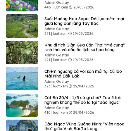
Admin Gostay
446 | lượt xem
20/05/2026
Suối Mường Hoa Sapa: Dải lụa mềm mại
giữa lòng bản làng Tây Bắc
Admin Gostay
371 | lượt xem
19/05/2026
Khu di tích Giàn Gừa Cần Thơ: "Mê cung"
sinh thái và dấu ấn lịch sử hào hùng
Admin Gostay
421 | lượt xem
19/05/2026
Chiêm ngưỡng cá voi săn mồi tại Cù lao
Mái Nhà Đăk Lăk
Admin Gostay
323 | lượt xem
29/04/2026
Cát Bà 30/4 - 1/5 có gì chơi? Top 5 trải
nghiệm không thể bỏ lỡ tại "đảo ngọc"
Admin Gostay
410 | lượt xem
29/04/2026
Đảo Ngọc Vừng Quảng Ninh: "Viên ngọc
thô" giữa Vịnh Bái Tử Long