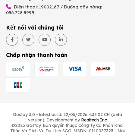
Điện thoại: 19002167 / Đường dây nóng:
056.728.8999
Kết nối với chúng tôi
Chấp nhận thanh toán
Gostay 3.0 - latest build: 22/05/2026 4:39:02 CH (beta
version). Development by
Realtech Inc
©2023 Gostay. Bản quyền thuộc Công Ty Cổ Phần Khai
Thác Và Dịch Vụ Du Lịch SGO. MSDN: 0110037323 - Nơi