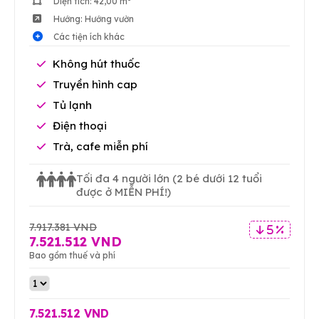
Diện tích: 42,00 m²
Hướng: Hướng vườn
Các tiện ích khác
Không hút thuốc
Truyền hình cap
Tủ lạnh
Điện thoại
Trà, cafe miễn phí
Tối đa 4 người lớn
(2 bé dưới 12 tuổi
được ở MIỄN PHÍ!)
7.917.381 VND
5 %
7.521.512 VND
Bao gồm thuế và phí
7.521.512 VND