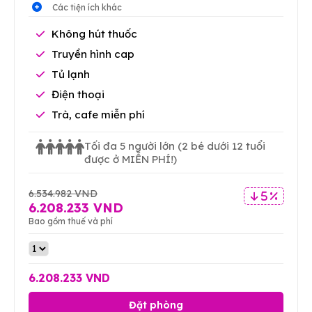
Các tiện ích khác
Không hút thuốc
Truyền hình cap
Tủ lạnh
Điện thoại
Trà, cafe miễn phí
Tối đa 5 người lớn
(2 bé dưới 12 tuổi
được ở MIỄN PHÍ!)
6.534.982 VND
5 %
6.208.233 VND
Bao gồm thuế và phí
6.208.233 VND
Đặt phòng