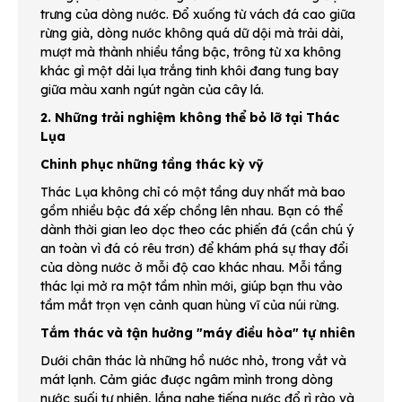
trưng của dòng nước. Đổ xuống từ vách đá cao giữa
rừng già, dòng nước không quá dữ dội mà trải dài,
mượt mà thành nhiều tầng bậc, trông từ xa không
khác gì một dải lụa trắng tinh khôi đang tung bay
giữa màu xanh ngút ngàn của cây lá.
2. Những trải nghiệm không thể bỏ lỡ tại Thác
Lụa
Chinh phục những tầng thác kỳ vỹ
Thác Lụa không chỉ có một tầng duy nhất mà bao
gồm nhiều bậc đá xếp chồng lên nhau. Bạn có thể
dành thời gian leo dọc theo các phiến đá (cần chú ý
an toàn vì đá có rêu trơn) để khám phá sự thay đổi
của dòng nước ở mỗi độ cao khác nhau. Mỗi tầng
thác lại mở ra một tầm nhìn mới, giúp bạn thu vào
tầm mắt trọn vẹn cảnh quan hùng vĩ của núi rừng.
Tắm thác và tận hưởng "máy điều hòa" tự nhiên
Dưới chân thác là những hồ nước nhỏ, trong vắt và
mát lạnh. Cảm giác được ngâm mình trong dòng
nước suối tự nhiên, lắng nghe tiếng nước đổ rì rào và