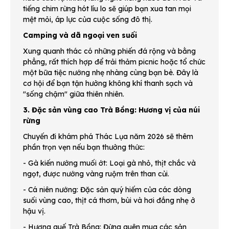
tiếng chim rừng hót líu lo sẽ giúp bạn xua tan mọi
mệt mỏi, áp lực của cuộc sống đô thị.
Camping và dã ngoại ven suối
Xung quanh thác có những phiến đá rộng và bằng
phẳng, rất thích hợp để trải thảm picnic hoặc tổ chức
một bữa tiệc nướng nhẹ nhàng cùng bạn bè. Đây là
cơ hội để bạn tận hưởng không khí thanh sạch và
"sống chậm" giữa thiên nhiên.
3. Đặc sản vùng cao Trà Bồng: Hương vị của núi
rừng
Chuyến đi khám phá Thác Lụa năm 2026 sẽ thêm
phần trọn vẹn nếu bạn thưởng thức:
- Gà kiến nướng muối ớt: Loại gà nhỏ, thịt chắc và
ngọt, được nướng vàng ruộm trên than củi.
- Cá niên nướng: Đặc sản quý hiếm của các dòng
suối vùng cao, thịt cá thơm, bùi và hơi đắng nhẹ ở
hậu vị.
- Hương quế Trà Bồng: Đừng quên mua các sản