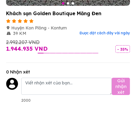
Khách sạn Golden Boutique Măng Đen
Huyện Kon Plông - Kontum
39 KM
Được đặt cách đây vài ngày
2.992.207 VND
1.944.935 VND
- 35%
0 Nhận xét
Gửi
nhận
xét
2000