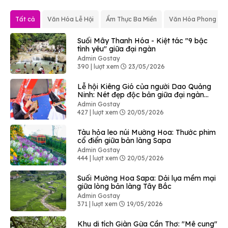
Tất cả
Văn Hóa Lễ Hội
Ẩm Thực Ba Miền
Văn Hóa Phong Tụ
Suối Mây Thanh Hóa - Kiệt tác "9 bậc
tình yêu" giữa đại ngàn
Admin Gostay
390 | lượt xem
23/05/2026
Lễ hội Kiêng Gió của người Dao Quảng
Ninh: Nét đẹp độc bản giữa đại ngàn
Bình Liêu
Admin Gostay
427 | lượt xem
20/05/2026
Tàu hỏa leo núi Mường Hoa: Thước phim
cổ điển giữa bản làng Sapa
Admin Gostay
444 | lượt xem
20/05/2026
Suối Mường Hoa Sapa: Dải lụa mềm mại
giữa lòng bản làng Tây Bắc
Admin Gostay
371 | lượt xem
19/05/2026
Khu di tích Giàn Gừa Cần Thơ: "Mê cung"