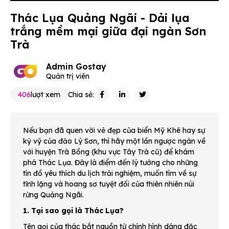
Thác Lụa Quảng Ngãi - Dải lụa
trắng mềm mại giữa đại ngàn Sơn
Trà
Admin Gostay
Quản trị viên
406
lượt xem
Chia sẻ:
Nếu bạn đã quen với vẻ đẹp của biển Mỹ Khê hay sự
kỳ vỹ của đảo Lý Sơn, thì hãy một lần ngược ngàn về
với huyện Trà Bồng (khu vực Tây Trà cũ) để khám
phá Thác Lụa. Đây là điểm đến lý tưởng cho những
tín đồ yêu thích du lịch trải nghiệm, muốn tìm về sự
tĩnh lặng và hoang sơ tuyệt đối của thiên nhiên núi
rừng Quảng Ngãi.
1. Tại sao gọi là Thác Lụa?
Tên gọi của thác bắt nguồn từ chính hình dáng đặc