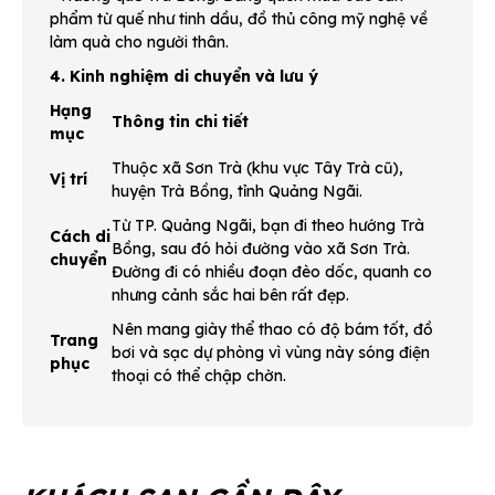
phẩm từ quế như tinh dầu, đồ thủ công mỹ nghệ về
làm quà cho người thân.
4. Kinh nghiệm di chuyển và lưu ý
Hạng
Thông tin chi tiết
mục
Thuộc xã Sơn Trà (khu vực Tây Trà cũ),
Vị trí
huyện Trà Bồng, tỉnh Quảng Ngãi.
Từ TP. Quảng Ngãi, bạn đi theo hướng Trà
Cách di
Bồng, sau đó hỏi đường vào xã Sơn Trà.
chuyển
Đường đi có nhiều đoạn đèo dốc, quanh co
nhưng cảnh sắc hai bên rất đẹp.
Nên mang giày thể thao có độ bám tốt, đồ
Trang
bơi và sạc dự phòng vì vùng này sóng điện
phục
thoại có thể chập chờn.