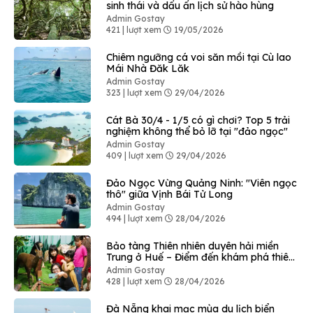
sinh thái và dấu ấn lịch sử hào hùng
Admin Gostay
421 | lượt xem
19/05/2026
Chiêm ngưỡng cá voi săn mồi tại Cù lao
Mái Nhà Đăk Lăk
Admin Gostay
323 | lượt xem
29/04/2026
Cát Bà 30/4 - 1/5 có gì chơi? Top 5 trải
nghiệm không thể bỏ lỡ tại "đảo ngọc"
Admin Gostay
409 | lượt xem
29/04/2026
Đảo Ngọc Vừng Quảng Ninh: "Viên ngọc
thô" giữa Vịnh Bái Tử Long
Admin Gostay
494 | lượt xem
28/04/2026
Bảo tàng Thiên nhiên duyên hải miền
Trung ở Huế – Điểm đến khám phá thiên
nhiên độc đáo
Admin Gostay
428 | lượt xem
28/04/2026
Đà Nẵng khai mạc mùa du lịch biển