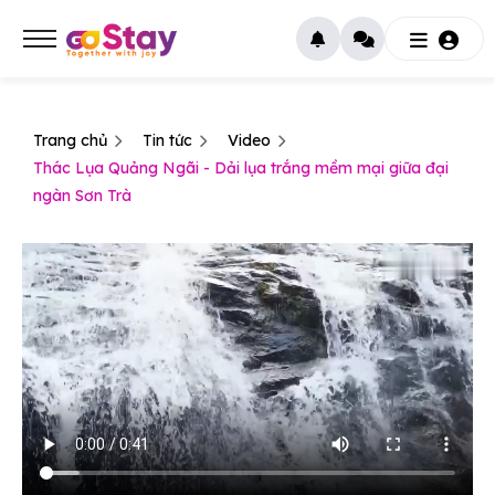
Trang chủ
Tin tức
Video
Thác Lụa Quảng Ngãi - Dải lụa trắng mềm mại giữa đại
ngàn Sơn Trà