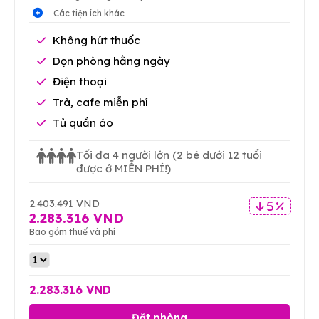
Các tiện ích khác
Không hút thuốc
Dọn phòng hằng ngày
Điện thoại
Trà, cafe miễn phí
Tủ quần áo
Tối đa 4 người lớn
(2 bé dưới 12 tuổi
được ở MIỄN PHÍ!)
2.403.491 VND
5 %
2.283.316 VND
Bao gồm thuế và phí
2.283.316 VND
Đặt phòng