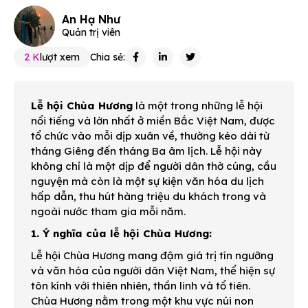
An Hạ Như
Quản trị viên
2 K
lượt xem
Chia sẻ:
Lễ hội Chùa Hương
là một trong những lễ hội
nổi tiếng và lớn nhất ở miền Bắc Việt Nam, được
tổ chức vào mỗi dịp xuân về, thường kéo dài từ
tháng Giêng đến tháng Ba âm lịch. Lễ hội này
không chỉ là một dịp để người dân thờ cúng, cầu
nguyện mà còn là một sự kiện văn hóa du lịch
hấp dẫn, thu hút hàng triệu du khách trong và
ngoài nước tham gia mỗi năm.
1. Ý nghĩa của lễ hội Chùa Hương:
Lễ hội Chùa Hương mang đậm giá trị tín ngưỡng
và văn hóa của người dân Việt Nam, thể hiện sự
tôn kính với thiên nhiên, thần linh và tổ tiên.
Chùa Hương nằm trong một khu vực núi non