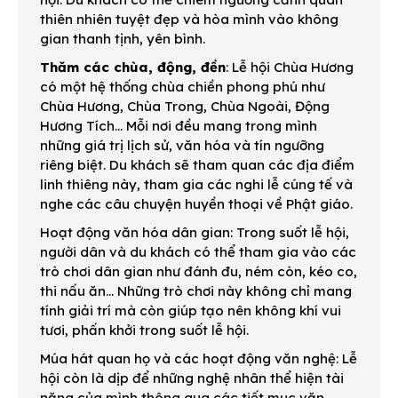
thiên nhiên tuyệt đẹp và hòa mình vào không
gian thanh tịnh, yên bình.
Thăm các chùa, động, đền
: Lễ hội Chùa Hương
có một hệ thống chùa chiền phong phú như
Chùa Hương, Chùa Trong, Chùa Ngoài, Động
Hương Tích... Mỗi nơi đều mang trong mình
những giá trị lịch sử, văn hóa và tín ngưỡng
riêng biệt. Du khách sẽ tham quan các địa điểm
linh thiêng này, tham gia các nghi lễ cúng tế và
nghe các câu chuyện huyền thoại về Phật giáo.
Hoạt động văn hóa dân gian: Trong suốt lễ hội,
người dân và du khách có thể tham gia vào các
trò chơi dân gian như đánh đu, ném còn, kéo co,
thi nấu ăn... Những trò chơi này không chỉ mang
tính giải trí mà còn giúp tạo nên không khí vui
tươi, phấn khởi trong suốt lễ hội.
Múa hát quan họ và các hoạt động văn nghệ: Lễ
hội còn là dịp để những nghệ nhân thể hiện tài
năng của mình thông qua các tiết mục văn