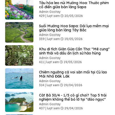
Tàu hỏa leo núi Mường Hoa: Thước phim
cổ điển giữa bản làng Sapa
Admin Gostay
429 | lượt xem
20/05/2026
Suối Mường Hoa Sapa: Dải lụa mềm mại
giữa lòng bản làng Tây Bắc
Admin Gostay
359 | lượt xem
19/05/2026
Khu di tích Giàn Gừa Cần Thơ: "Mê cung"
sinh thái và dấu ấn lịch sử hào hùng
Admin Gostay
411 | lượt xem
19/05/2026
Chiêm ngưỡng cá voi săn mồi tại Cù lao
Mái Nhà Đăk Lăk
Admin Gostay
314 | lượt xem
29/04/2026
Cát Bà 30/4 - 1/5 có gì chơi? Top 5 trải
nghiệm không thể bỏ lỡ tại "đảo ngọc"
Admin Gostay
407 | lượt xem
29/04/2026