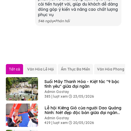
cải tiến tuyệt vời, giúp du khách dễ dàng
đóng góp ý kiến và nâng cao chất lượng
phục vụ
546 ngày
Phản hồi
Tất cả
Văn Hóa Lễ Hội
Ẩm Thực Ba Miền
Văn Hóa Phong Tụ
Suối Mây Thanh Hóa - Kiệt tác "9 bậc
tình yêu" giữa đại ngàn
Admin Gostay
385 | lượt xem
23/05/2026
Lễ hội Kiêng Gió của người Dao Quảng
Ninh: Nét đẹp độc bản giữa đại ngàn
Bình Liêu
Admin Gostay
419 | lượt xem
20/05/2026