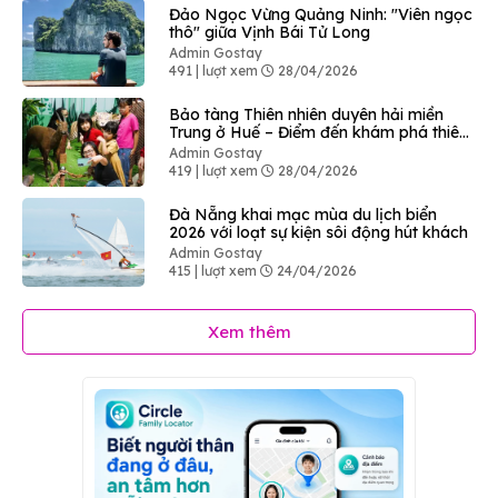
Đảo Ngọc Vừng Quảng Ninh: "Viên ngọc
thô" giữa Vịnh Bái Tử Long
Admin Gostay
491 | lượt xem
28/04/2026
Bảo tàng Thiên nhiên duyên hải miền
Trung ở Huế – Điểm đến khám phá thiên
nhiên độc đáo
Admin Gostay
419 | lượt xem
28/04/2026
Đà Nẵng khai mạc mùa du lịch biển
2026 với loạt sự kiện sôi động hút khách
Admin Gostay
415 | lượt xem
24/04/2026
Xem thêm