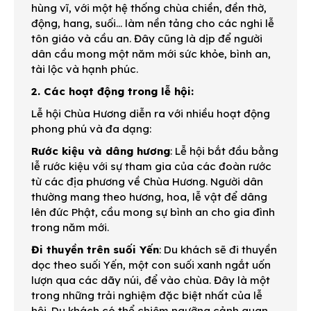
hùng vĩ, với một hệ thống chùa chiền, đền thờ,
động, hang, suối... làm nền tảng cho các nghi lễ
tôn giáo và cầu an. Đây cũng là dịp để người
dân cầu mong một năm mới sức khỏe, bình an,
tài lộc và hạnh phúc.
2. Các hoạt động trong lễ hội:
Lễ hội Chùa Hương diễn ra với nhiều hoạt động
phong phú và đa dạng:
Rước kiệu và dâng hương
: Lễ hội bắt đầu bằng
lễ rước kiệu với sự tham gia của các đoàn rước
từ các địa phương về Chùa Hương. Người dân
thường mang theo hương, hoa, lễ vật để dâng
lên đức Phật, cầu mong sự bình an cho gia đình
trong năm mới.
Đi thuyền trên suối Yến
: Du khách sẽ đi thuyền
dọc theo suối Yến, một con suối xanh ngắt uốn
lượn qua các dãy núi, để vào chùa. Đây là một
trong những trải nghiệm đặc biệt nhất của lễ
hội. Du khách có thể chiêm ngưỡng cảnh quan