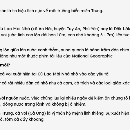
n là tín hiệu tích cực về môi trường biển miền Trung.
à
ù Lao Mái Nhà (xã An Hải, huyện Tuy An, Phú Yên) nay là Đăk Lăk,
voi (ước tính con lớn dài hơn 10m, con nhỏ khoảng 6 - 7m) liên tục b
ng lớn giữa làn nước xanh thẳm, xung quanh là hàng trăm đàn chim
ộng như một thước phim tài liệu của National Geographic.
 mồi?
á voi xuất hiện tại Cù Lao Mái Nhà nhờ vào các yếu tố:
có rất nhiều đàn cá nhỏ như cá cơm, cá trích và các loại giáp xá
 với nguồn nước. Việc chúng lưu lại nhiều ngày để kiếm ăn chứng tỏ 
t, dòng nước trong lành và không bị ô nhiễm.
rung, cá voi (Cá Ông) là vị thần hộ mệnh linh thiêng. Sự xuất hiện
ió, tôm cá đầy khoang.