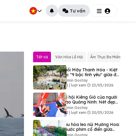
Tư vấn
Tất cả
Văn Hóa Lễ Hội
Ẩm Thực Ba Miền
Văn
Suối Mây Thanh Hóa - Kiệt
tác "9 bậc tình yêu" giữa đại
ngàn
Admin Gostay
381 | lượt xem
23/05/2026
Lễ hội Kiêng Gió của người
Dao Quảng Ninh: Nét đẹp
độc bản giữa đại ngàn Bình
Admin Gostay
Liêu
412 | lượt xem
20/05/2026
Tàu hỏa leo núi Mường Hoa:
Thước phim cổ điển giữa
bản làng Sapa
Admin Gostay