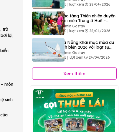
485 | lượt xem
28/04/2026
Bảo tàng Thiên nhiên duyên
hải miền Trung ở Huế –
Điểm đến khám phá thiên
Admin Gostay
 trở
nhiên độc đáo
410 | lượt xem
28/04/2026
ơi lội,
Đà Nẵng khai mạc mùa du
lịch biển 2026 với loạt sự
 biển
kiện sôi động hút khách
Admin Gostay
411 | lượt xem
24/04/2026
Xem thêm
c – món
hệ sinh
 của