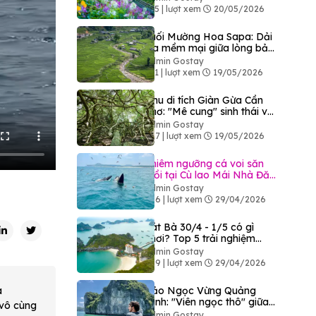
425 | lượt xem
20/05/2026
Suối Mường Hoa Sapa: Dải
lụa mềm mại giữa lòng bản
làng Tây Bắc
Admin Gostay
351 | lượt xem
19/05/2026
Khu di tích Giàn Gừa Cần
Thơ: "Mê cung" sinh thái và
dấu ấn lịch sử hào hùng
Admin Gostay
407 | lượt xem
19/05/2026
Chiêm ngưỡng cá voi săn
mồi tại Cù lao Mái Nhà Đăk
Lăk
Admin Gostay
306 | lượt xem
29/04/2026
Cát Bà 30/4 - 1/5 có gì
chơi? Top 5 trải nghiệm
không thể bỏ lỡ tại "đảo
Admin Gostay
ngọc"
399 | lượt xem
29/04/2026
à
Đảo Ngọc Vừng Quảng
Ninh: "Viên ngọc thô" giữa
 vô cùng
Vịnh Bái Tử Long
Admin Gostay