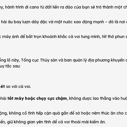
ành trình đi cano từ đất liền ra đảo của bạn sẽ trở thành một c
m hải âu bay lượn dày đặc và mặt nước xao động mạnh – đó là nơi 
c máy ảnh để bắt trọn khoảnh khắc cá voi tung mình, hít thở phun
hổng lồ này, Tổng cục Thủy sản và ban quản lý địa phương khuyến 
uy tắc sau:
mét
so với cá voi.
phải
tắt máy hoặc chạy cực chậm
, không được lao thẳng vào hư
ộng, không cố tình tiếp cận quá gần để sờ hoặc ném thức ăn cho c
ển, giữ không gian yên tĩnh để cá voi thoải mái kiếm ăn.