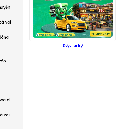
huyến
cá voi
 dòng
Được tài trợ
cáo
ớng di
á voi.