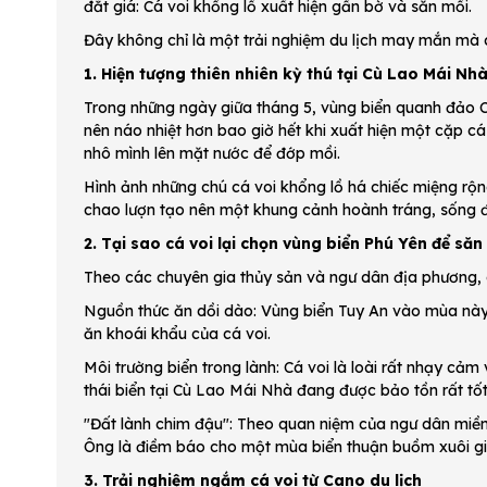
đắt giá: Cá voi khổng lồ xuất hiện gần bờ và săn mồi.
Đây không chỉ là một trải nghiệm du lịch may mắn mà cò
1. Hiện tượng thiên nhiên kỳ thú tại Cù Lao Mái Nh
Trong những ngày giữa tháng 5, vùng biển quanh đảo C
nên náo nhiệt hơn bao giờ hết khi xuất hiện một cặp cá 
nhô mình lên mặt nước để đớp mồi.
Hình ảnh những chú cá voi khổng lồ há chiếc miệng rộ
chao lượn tạo nên một khung cảnh hoành tráng, sống đ
2. Tại sao cá voi lại chọn vùng biển Phú Yên để săn
Theo các chuyên gia thủy sản và ngư dân địa phương, c
Nguồn thức ăn dồi dào: Vùng biển Tuy An vào mùa này 
ăn khoái khẩu của cá voi.
Môi trường biển trong lành: Cá voi là loài rất nhạy cảm
thái biển tại Cù Lao Mái Nhà đang được bảo tồn rất tố
"Đất lành chim đậu": Theo quan niệm của ngư dân miền T
Ông là điềm báo cho một mùa biển thuận buồm xuôi g
3. Trải nghiệm ngắm cá voi từ Cano du lịch