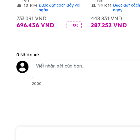
Yên
Yên
 vài
13 KM
Được đặt cách đây vài
19 KM
Được đặt cách
ngày
ngày
733.091 VND
448.831 VND
696.436 VND
287.252 VND
8%
- 5%
0 Nhận xét
2000