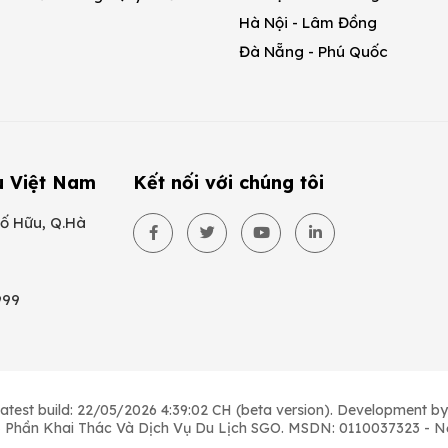
Hà Nội - Lâm Đồng
Đà Nẵng - Phú Quốc
u Việt Nam
Kết nối với chúng tôi
ố Hữu, Q.Hà
999
latest build: 22/05/2026 4:39:02 CH (beta version). Development b
ổ Phần Khai Thác Và Dịch Vụ Du Lịch SGO. MSDN: 0110037323 - N