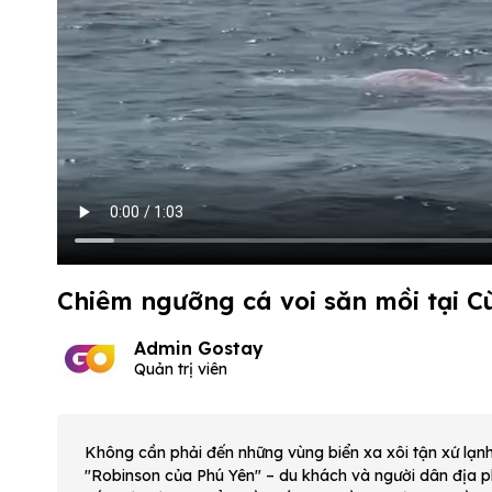
Chiêm ngưỡng cá voi săn mồi tại C
Admin Gostay
Quản trị viên
Không cần phải đến những vùng biển xa xôi tận xứ lạ
"Robinson của Phú Yên" – du khách và người dân địa p