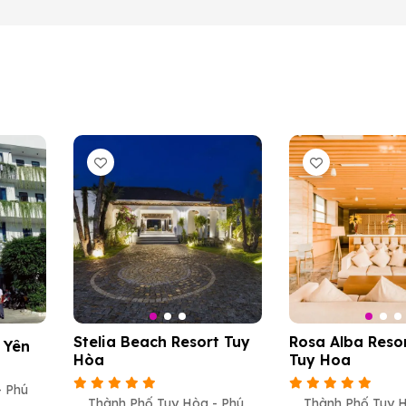
Stelia Beach Resort Tuy
Rosa Alba Resor
 Yên
Hòa
Tuy Hoa
- Phú
Thành Phố Tuy Hòa - Phú
Thành Phố Tuy H