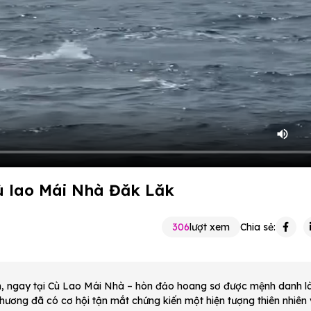
ù lao Mái Nhà Đăk Lăk
306
lượt xem
Chia sẻ:
nh, ngay tại Cù Lao Mái Nhà – hòn đảo hoang sơ được mệnh danh l
hương đã có cơ hội tận mắt chứng kiến một hiện tượng thiên nhiên