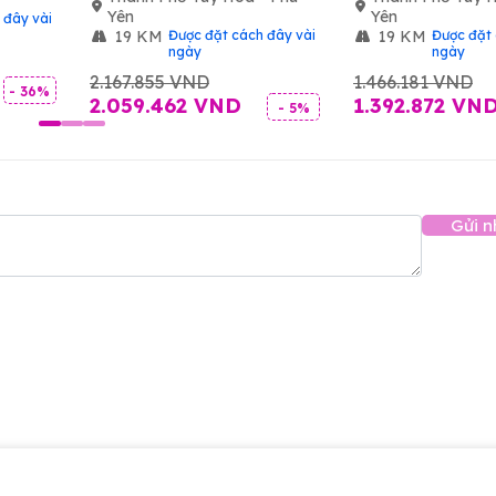
Yên
Yên
 đây vài
19 KM
Được đặt cách đây vài
19 KM
Được đặt 
ngày
ngày
2.167.855 VND
1.466.181 VND
- 36%
2.059.462 VND
1.392.872 VN
- 5%
Gửi n