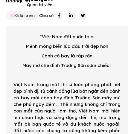
Quản trị viên
4 K
lượt xem
Chia sẻ:
“Việt Nam đất nước ta ơi
Mênh mông biển lúa đâu trời đẹp hơn
Cánh cò bay lả rập rờn
Mây mờ che đỉnh Trường Sơn sớm chiều”
Việt Nam trong mắt thi sĩ luôn phảng phất nét
đẹp bình dị, từ cánh đồng lúa bát ngát đến cánh
cò bay mỏi cánh hay đỉnh Trường Sơn mây mù
che phủ ngày đêm… Thế nhưng không chỉ trong
con mắt của người làm thơ, Việt Nam mới hiện
lên chân thực và sống động đến thế, mà trong
mắt bè bạn quốc tế và du khách nước ngoài,
đất nước của chúng ta cũng không kém phần