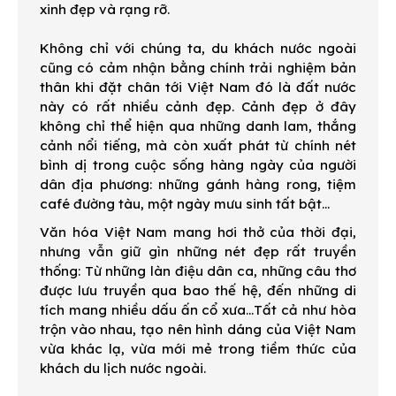
xinh đẹp và rạng rỡ.
Không chỉ với chúng ta, du khách nước ngoài
cũng có cảm nhận bằng chính trải nghiệm bản
thân khi đặt chân tới Việt Nam đó là đất nước
này có rất nhiều cảnh đẹp. Cảnh đẹp ở đây
không chỉ thể hiện qua những danh lam, thắng
cảnh nổi tiếng, mà còn xuất phát từ chính nét
bình dị trong cuộc sống hàng ngày của người
dân địa phương: những gánh hàng rong, tiệm
café đường tàu, một ngày mưu sinh tất bật…
Văn hóa Việt Nam mang hơi thở của thời đại,
nhưng vẫn giữ gìn những nét đẹp rất truyền
thống: Từ những làn điệu dân ca, những câu thơ
được lưu truyền qua bao thế hệ, đến những di
tích mang nhiều dấu ấn cổ xưa…Tất cả như hòa
trộn vào nhau, tạo nên hình dáng của Việt Nam
vừa khác lạ, vừa mới mẻ trong tiềm thức của
khách du lịch nước ngoài.