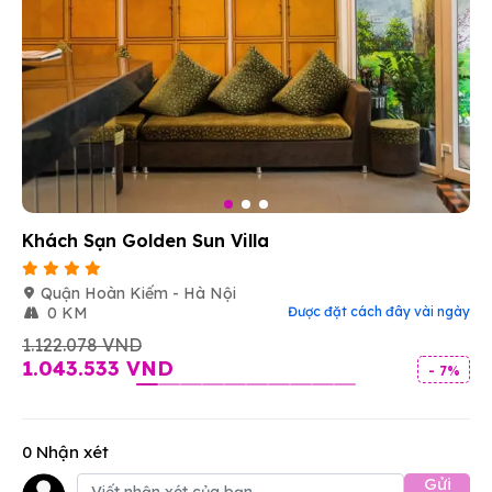
Khách Sạn Golden Sun Villa
Quận Hoàn Kiếm - Hà Nội
0 KM
Được đặt cách đây vài ngày
1.122.078 VND
1.043.533 VND
- 7%
0 Nhận xét
Gửi