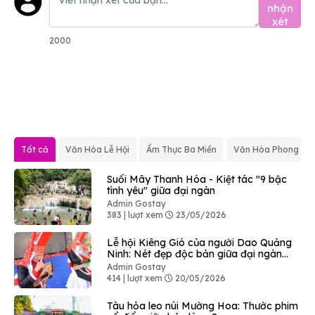
nhận
xét
2000
Tất cả
Văn Hóa Lễ Hội
Ẩm Thực Ba Miền
Văn Hóa Phong Tụ
Suối Mây Thanh Hóa - Kiệt tác "9 bậc
tình yêu" giữa đại ngàn
Admin Gostay
383 | lượt xem
23/05/2026
Lễ hội Kiêng Gió của người Dao Quảng
Ninh: Nét đẹp độc bản giữa đại ngàn
Bình Liêu
Admin Gostay
414 | lượt xem
20/05/2026
Tàu hỏa leo núi Mường Hoa: Thước phim