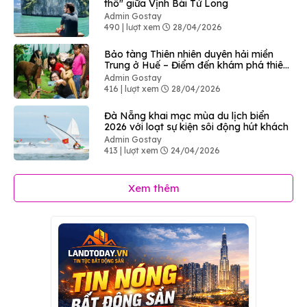
thô" giữa Vịnh Bái Tử Long
Admin Gostay
490 | lượt xem
28/04/2026
Bảo tàng Thiên nhiên duyên hải miền
Trung ở Huế – Điểm đến khám phá thiên
nhiên độc đáo
Admin Gostay
416 | lượt xem
28/04/2026
Đà Nẵng khai mạc mùa du lịch biển
2026 với loạt sự kiện sôi động hút khách
Admin Gostay
413 | lượt xem
24/04/2026
Xem thêm