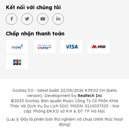
Kết nối với chúng tôi
Chấp nhận thanh toán
Gostay 3.0 - latest build: 22/05/2026 4:39:02 CH (beta
version). Development by
Realtech Inc
©2023 Gostay. Bản quyền thuộc Công Ty Cổ Phần Khai
Thác Và Dịch Vụ Du Lịch SGO. MSDN: 0110037323 - Nơi
cấp: Phòng ĐKKD sở KH & ĐT TP Hà Nội.
(Lưu ý: Đây là phiên bản thử nghiệm và chưa chính thức hoạt
động)