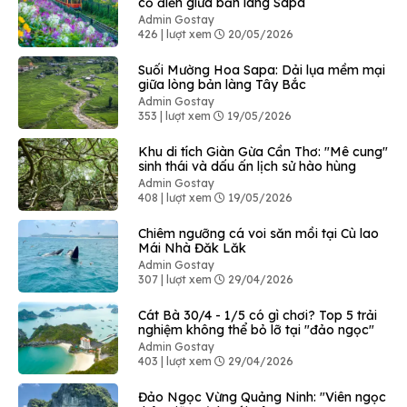
cổ điển giữa bản làng Sapa
Admin Gostay
426 | lượt xem
20/05/2026
Suối Mường Hoa Sapa: Dải lụa mềm mại
giữa lòng bản làng Tây Bắc
Admin Gostay
353 | lượt xem
19/05/2026
Khu di tích Giàn Gừa Cần Thơ: "Mê cung"
sinh thái và dấu ấn lịch sử hào hùng
Admin Gostay
408 | lượt xem
19/05/2026
Chiêm ngưỡng cá voi săn mồi tại Cù lao
Mái Nhà Đăk Lăk
Admin Gostay
307 | lượt xem
29/04/2026
Cát Bà 30/4 - 1/5 có gì chơi? Top 5 trải
nghiệm không thể bỏ lỡ tại "đảo ngọc"
Admin Gostay
403 | lượt xem
29/04/2026
Đảo Ngọc Vừng Quảng Ninh: "Viên ngọc