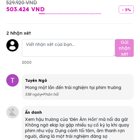
529.920 VND
503.424 VND
- 5%
2 Nhận xét
Gửi
nhận
xét
2000
Tuyên Ngô
Mong một lần đến trải nghiệm tại phim trường
538 ngày
Phản hồi
Ẩn danh
Xem hậu trường của 'Đèn Âm Hồn' mà nổi da gà!
Không ngờ ekip lại gặp nhiều sự cố kỳ lạ khi quay
phim như vậy. Dựng cảnh tối tăm, âm thanh rợn
người, đúng là một trải nghiệm đáng sợ