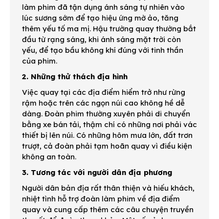
làm phim đã tận dụng ánh sáng tự nhiên vào
lúc sương sớm để tạo hiệu ứng mờ ảo, tăng
thêm yếu tố ma mị. Hậu trường quay thường bắt
đầu từ rạng sáng, khi ánh sáng mặt trời còn
yếu, để tạo bầu không khí đúng với tinh thần
của phim.
2. Những thử thách địa hình
Việc quay tại các địa điểm hiểm trở như rừng
rậm hoặc trên các ngọn núi cao không hề dễ
dàng. Đoàn phim thường xuyên phải di chuyển
bằng xe bán tải, thậm chí có những nơi phải vác
thiết bị lên núi. Có những hôm mưa lớn, đất trơn
trượt, cả đoàn phải tạm hoãn quay vì điều kiện
không an toàn.
3. Tương tác với người dân địa phương
Người dân bản địa rất thân thiện và hiếu khách,
nhiệt tình hỗ trợ đoàn làm phim về địa điểm
quay và cung cấp thêm các câu chuyện truyền