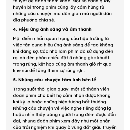
thuyết để đoàn tham khảo. Một số cảnh quay
huyền bí trong phim cũng lấy cảm hứng từ
những câu chuyện ma dân gian mà người dân
địa phương chia sẻ.
4. Hiệu ứng ánh sáng và âm thanh
Một điểm nhấn quan trọng của hậu trường là
việc tận dụng hiệu ứng ánh sáng để tạo không
khí đáng sợ. Các nhà làm phim đã sử dụng đèn
rọi và đèn phản chiếu đặt ở những góc khuất
trong rừng, kết hợp cùng âm thanh gió rít qua
khe núi để tăng thêm sự rùng rợn.
5. Những câu chuyện tâm linh bên lề
Trong suốt thời gian quay, một số thành viên
đoàn phim cho biết họ cảm nhận được không
khí kỳ lạ hoặc những hiện tượng bất thường.
Những câu chuyện về việc nghe tiếng động lạ
hoặc nhìn thấy bóng người trong đêm được đồn
đại, nhưng đoàn phim xem đây như một phần
của trải nghiệm khi quay ở vùng đất giàu truyền