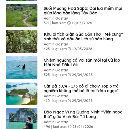
Suối Mường Hoa Sapa: Dải lụa mềm mại
giữa lòng bản làng Tây Bắc
Admin Gostay
371 | lượt xem
19/05/2026
Khu di tích Giàn Gừa Cần Thơ: "Mê cung"
sinh thái và dấu ấn lịch sử hào hùng
Admin Gostay
423 | lượt xem
19/05/2026
Chiêm ngưỡng cá voi săn mồi tại Cù lao
Mái Nhà Đăk Lăk
Admin Gostay
323 | lượt xem
29/04/2026
Cát Bà 30/4 - 1/5 có gì chơi? Top 5 trải
nghiệm không thể bỏ lỡ tại "đảo ngọc"
Admin Gostay
410 | lượt xem
29/04/2026
Đảo Ngọc Vừng Quảng Ninh: "Viên ngọc
thô" giữa Vịnh Bái Tử Long
Admin Gostay
496 | lượt xem
28/04/2026