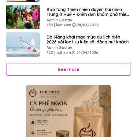
Bảo tàng Thiên nhiên duyên hải miền
Trung ở Huế – Điểm đến khám phá thiên
nhiên độc đáo
Admin Gostay
430 | lượt xem
28/04/2026
Đà Nẵng khai mạc mùa du lịch biển
2026 với loạt sự kiện sôi động hút khách
Admin Gostay
422 | lượt xem
24/04/2026
See more