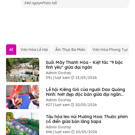
540 ngày
Phản hồi
All
Văn Hóa Lễ Hội
Ẩm Thực Ba Miền
Văn Hóa Phong Tục
Suối Mây Thanh Hóa - Kiệt tác "9 bậc
tình yêu" giữa đại ngàn
Admin Gostay
391 | lượt xem
23/05/2026
Lễ hội Kiêng Gió của người Dao Quảng
Ninh: Nét đẹp độc bản giữa đại ngàn
Bình Liêu
Admin Gostay
427 | lượt xem
20/05/2026
Tàu hỏa leo núi Mường Hoa: Thước phim
cổ điển giữa bản làng Sapa
Admin Gostay
446 | lượt xem
20/05/2026