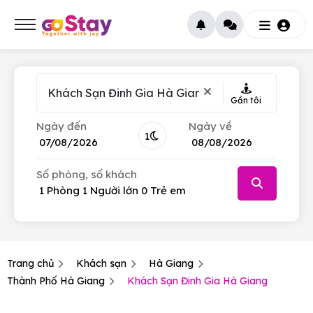
Gần tôi
Ngày đến
Ngày về
1
Số phòng, số khách
Tháng 8
Tháng 8
2026
2026
CN
CN
T.2
T.2
T.3
T.3
T.4
T.4
T.5
T.5
T.6
T.6
T.7
T.7
26
26
27
27
28
28
29
29
30
30
31
31
1
1
Trang chủ
Khách sạn
Hà Giang
2
2
3
3
4
4
5
5
6
6
7
7
8
8
Thành Phố Hà Giang
Khách Sạn Đinh Gia Hà Giang
9
9
10
10
11
11
12
12
13
13
14
14
15
15