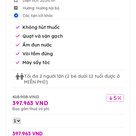
Diện tích: 20,00 m²
Hướng: Hướng nội bộ
Các tiện ích khác
Không hút thuốc
Quạt và sàn gạch
Ấm đun nước
Vòi tắm đứng
Máy sấy tóc
Tối đa 2 người lớn
(2 bé dưới 12 tuổi được ở
MIỄN PHÍ!)
418.908 VND
5 %
397.963 VND
Bao gồm thuế và phí
397.963 VND