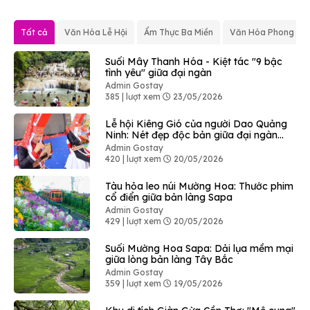
Tất cả
Văn Hóa Lễ Hội
Ẩm Thực Ba Miền
Văn Hóa Phong Tụ
Suối Mây Thanh Hóa - Kiệt tác "9 bậc
tình yêu" giữa đại ngàn
Admin Gostay
385 | lượt xem
23/05/2026
Lễ hội Kiêng Gió của người Dao Quảng
Ninh: Nét đẹp độc bản giữa đại ngàn
Bình Liêu
Admin Gostay
420 | lượt xem
20/05/2026
Tàu hỏa leo núi Mường Hoa: Thước phim
cổ điển giữa bản làng Sapa
Admin Gostay
429 | lượt xem
20/05/2026
Suối Mường Hoa Sapa: Dải lụa mềm mại
giữa lòng bản làng Tây Bắc
Admin Gostay
359 | lượt xem
19/05/2026