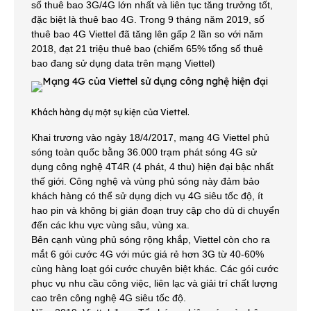
số thuê bao 3G/4G lớn nhất và liên tục tăng trưởng tốt,
đặc biệt là thuê bao 4G. Trong 9 tháng năm 2019, số
thuê bao 4G Viettel đã tăng lên gấp 2 lần so với năm
2018, đạt 21 triệu thuê bao (chiếm 65% tổng số thuê
bao đang sử dụng data trên mạng Viettel)
Khách hàng dự một sự kiện của Viettel.
Khai trương vào ngày 18/4/2017, mạng 4G Viettel phủ
sóng toàn quốc bằng 36.000 trạm phát sóng 4G sử
dụng công nghệ 4T4R (4 phát, 4 thu) hiện đại bậc nhất
thế giới. Công nghệ và vùng phủ sóng này đảm bảo
khách hàng có thể sử dụng dịch vụ 4G siêu tốc độ, ít
hao pin và không bị gián đoạn truy cập cho dù di chuyển
đến các khu vực vùng sâu, vùng xa.
Bên cạnh vùng phủ sóng rộng khắp, Viettel còn cho ra
mắt 6 gói cước 4G với mức giá rẻ hơn 3G từ 40-60%
cùng hàng loạt gói cước chuyên biệt khác. Các gói cước
phục vụ nhu cầu công việc, liên lạc và giải trí chất lượng
cao trên công nghệ 4G siêu tốc độ.