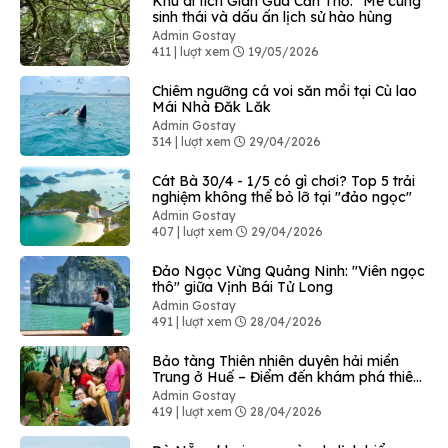
Khu di tích Giàn Gừa Cần Thơ: "Mê cung"
sinh thái và dấu ấn lịch sử hào hùng
Admin Gostay
411 | lượt xem
19/05/2026
Chiêm ngưỡng cá voi săn mồi tại Cù lao
Mái Nhà Đăk Lăk
Admin Gostay
314 | lượt xem
29/04/2026
Cát Bà 30/4 - 1/5 có gì chơi? Top 5 trải
nghiệm không thể bỏ lỡ tại "đảo ngọc"
Admin Gostay
407 | lượt xem
29/04/2026
Đảo Ngọc Vừng Quảng Ninh: "Viên ngọc
thô" giữa Vịnh Bái Tử Long
Admin Gostay
491 | lượt xem
28/04/2026
Bảo tàng Thiên nhiên duyên hải miền
Trung ở Huế – Điểm đến khám phá thiên
nhiên độc đáo
Admin Gostay
419 | lượt xem
28/04/2026