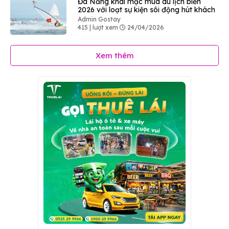
Đà Nẵng khai mạc mùa du lịch biển
2026 với loạt sự kiện sôi động hút khách
Admin Gostay
415 | lượt xem
24/04/2026
Xem thêm