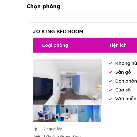
Chọn phòng
JO KING BED ROOM
Loại phòng
Tiện ích
Không hú
Sàn gỗ
Dọn phòn
Cửa sổ
Wifi miễn
2 người lớn
1 Giường Grand King