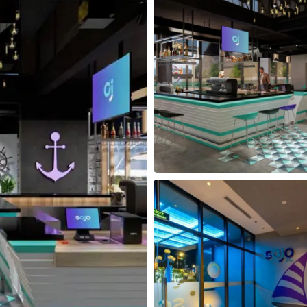
30
31
1
2
3
4
5
30
31
1
2
Hôm nay
Xóa
Đóng
Hôm nay
Xóa