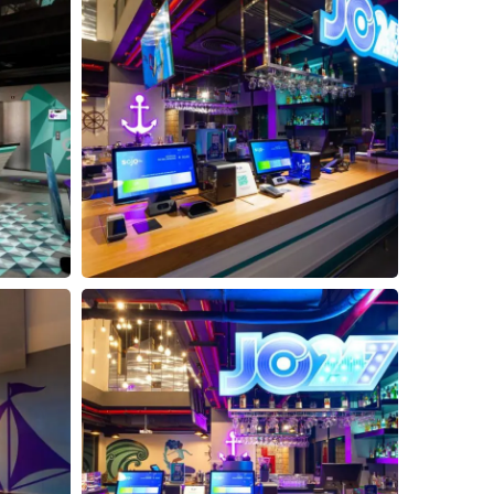
3
4
5
Đóng