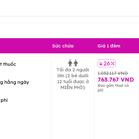
Sức chứa
Giá 1 đêm
t thuốc
26 %
Tối đa 2 người
1.032.117 VND
lớn
(2 bé dưới
763.767 VND
12 tuổi được ở
g hằng ngày
Bao gồm thuế và
MIỄN PHÍ!)
phí
 phí