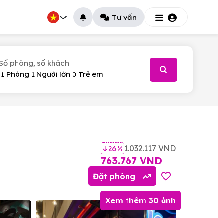
Tư vấn
Số phòng, số khách
026
T.5
T.6
T.7
30
31
1
1.032.117 VND
26 %
6
7
8
763.767 VND
13
14
15
Đặt phòng
20
21
22
Xem thêm 30 ảnh
27
28
29