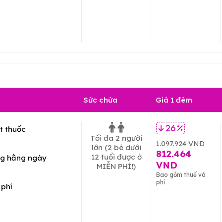
Sức chứa
Giá 1 đêm
t thuốc
26 %
Tối đa 2 người
1.097.924 VND
lớn
(2 bé dưới
812.464
12 tuổi được ở
g hằng ngày
VND
MIỄN PHÍ!)
Bao gồm thuế và
phí
 phí