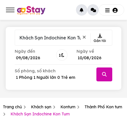
Gần tôi
Ngày đến
Ngày về
1
Số phòng, số khách
Tháng 8
Tháng 8
2026
2026
CN
CN
T.2
T.2
T.3
T.3
T.4
T.4
T.5
T.5
T.6
T.6
T.7
T.7
26
26
27
27
28
28
29
29
30
30
31
31
1
1
Trang chủ
Khách sạn
Kontum
Thành Phố Kon tum
2
2
3
3
4
4
5
5
6
6
7
7
8
8
Khách Sạn Indochine Kon Tum
9
9
10
10
11
11
12
12
13
13
14
14
15
15