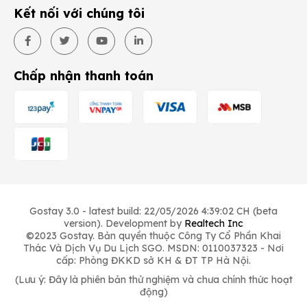
Kết nối với chúng tôi
Chấp nhận thanh toán
Gostay 3.0 - latest build: 22/05/2026 4:39:02 CH (beta
version). Development by
Realtech Inc
©2023 Gostay. Bản quyền thuộc Công Ty Cổ Phần Khai
Thác Và Dịch Vụ Du Lịch SGO. MSDN: 0110037323 - Nơi
cấp: Phòng ĐKKD sở KH & ĐT TP Hà Nội.
(Lưu ý: Đây là phiên bản thử nghiệm và chưa chính thức hoạt
động)