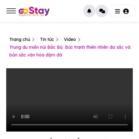
Trang chủ
Tin tức
Video
Trung du miền núi Bắc Bộ: Bức tranh thiên nhiên đa sắc và
bản sắc văn hóa đậm đà