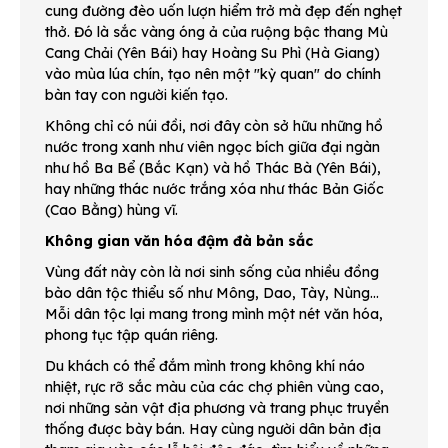
cung đường đèo uốn lượn hiểm trở mà đẹp đến nghẹt
thở. Đó là sắc vàng óng ả của ruộng bậc thang Mù
Cang Chải (Yên Bái) hay Hoàng Su Phì (Hà Giang)
vào mùa lúa chín, tạo nên một "kỳ quan" do chính
bàn tay con người kiến tạo.
Không chỉ có núi đồi, nơi đây còn sở hữu những hồ
nước trong xanh như viên ngọc bích giữa đại ngàn
như hồ Ba Bể (Bắc Kạn) và hồ Thác Bà (Yên Bái),
hay những thác nước trắng xóa như thác Bản Giốc
(Cao Bằng) hùng vĩ.
Không gian văn hóa đậm đà bản sắc
Vùng đất này còn là nơi sinh sống của nhiều đồng
bào dân tộc thiểu số như Mông, Dao, Tày, Nùng...
Mỗi dân tộc lại mang trong mình một nét văn hóa,
phong tục tập quán riêng.
Du khách có thể đắm mình trong không khí náo
nhiệt, rực rỡ sắc màu của các chợ phiên vùng cao,
nơi những sản vật địa phương và trang phục truyền
thống được bày bán. Hay cùng người dân bản địa