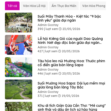
Tất cả
Văn Hóa Lễ Hội
Ẩm Thực Ba Miền
Văn Hóa Phong Tụ
Suối Mây Thanh Hóa - Kiệt tác "9 bậc
tình yêu" giữa đại ngàn
Admin Gostay
390 | lượt xem
23/05/2026
Lễ hội Kiêng Gió của người Dao Quảng
Ninh: Nét đẹp độc bản giữa đại ngàn
Bình Liêu
Admin Gostay
427 | lượt xem
20/05/2026
Tàu hỏa leo núi Mường Hoa: Thước phim
cổ điển giữa bản làng Sapa
Admin Gostay
446 | lượt xem
20/05/2026
Suối Mường Hoa Sapa: Dải lụa mềm mại
giữa lòng bản làng Tây Bắc
Admin Gostay
371 | lượt xem
19/05/2026
Khu di tích Giàn Gừa Cần Thơ: "Mê cung"
sinh thái và dấu ấn lịch sử hào hùng