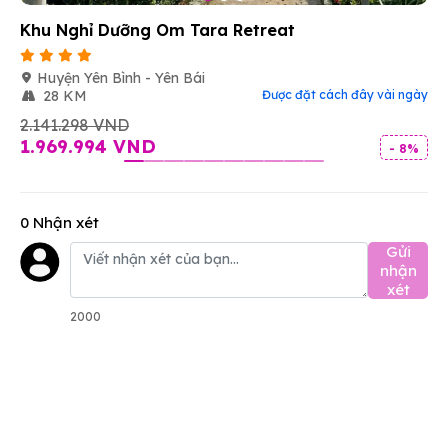
Khu Nghỉ Dưỡng Om Tara Retreat
Huyện Yên Bình - Yên Bái
28 KM
Được đặt cách đây vài ngày
2.141.298 VND
1.969.994 VND
- 8%
0 Nhận xét
Gửi
nhận
xét
2000