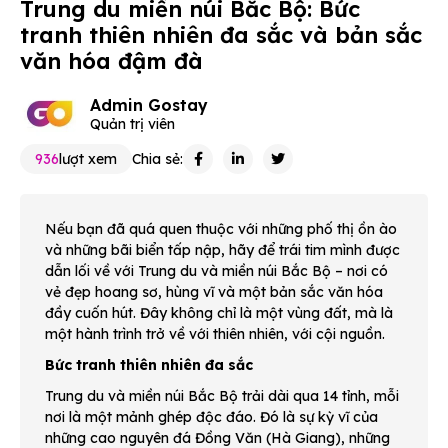
Trung du miền núi Bắc Bộ: Bức
tranh thiên nhiên đa sắc và bản sắc
văn hóa đậm đà
Admin Gostay
Quản trị viên
936
lượt xem
Chia sẻ:
Nếu bạn đã quá quen thuộc với những phố thị ồn ào
và những bãi biển tấp nập, hãy để trái tim mình được
dẫn lối về với Trung du và miền núi Bắc Bộ – nơi có
vẻ đẹp hoang sơ, hùng vĩ và một bản sắc văn hóa
đầy cuốn hút. Đây không chỉ là một vùng đất, mà là
một hành trình trở về với thiên nhiên, với cội nguồn.
Bức tranh thiên nhiên đa sắc
Trung du và miền núi Bắc Bộ trải dài qua 14 tỉnh, mỗi
nơi là một mảnh ghép độc đáo. Đó là sự kỳ vĩ của
những cao nguyên đá Đồng Văn (Hà Giang), những