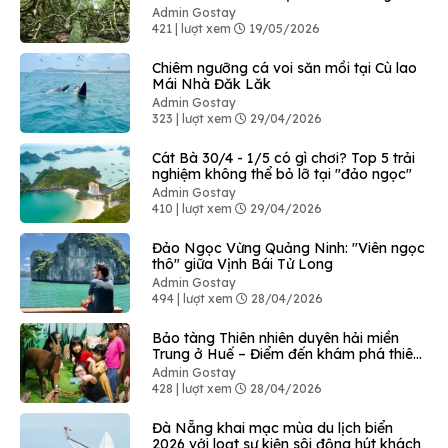
Admin Gostay
421 | lượt xem
19/05/2026
Chiêm ngưỡng cá voi săn mồi tại Cù lao
Mái Nhà Đăk Lăk
Admin Gostay
323 | lượt xem
29/04/2026
Cát Bà 30/4 - 1/5 có gì chơi? Top 5 trải
nghiệm không thể bỏ lỡ tại "đảo ngọc"
Admin Gostay
410 | lượt xem
29/04/2026
Đảo Ngọc Vừng Quảng Ninh: "Viên ngọc
thô" giữa Vịnh Bái Tử Long
Admin Gostay
494 | lượt xem
28/04/2026
Bảo tàng Thiên nhiên duyên hải miền
Trung ở Huế – Điểm đến khám phá thiên
nhiên độc đáo
Admin Gostay
428 | lượt xem
28/04/2026
Đà Nẵng khai mạc mùa du lịch biển
2026 với loạt sự kiện sôi động hút khách