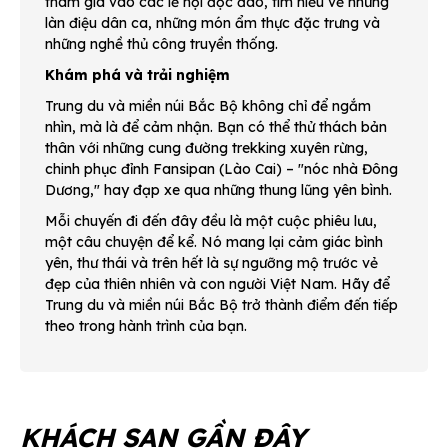
tham gia vào các lễ hội độc đáo, tìm hiểu về những
làn điệu dân ca, những món ẩm thực đặc trưng và
những nghề thủ công truyền thống.
Khám phá và trải nghiệm
Trung du và miền núi Bắc Bộ không chỉ để ngắm
nhìn, mà là để cảm nhận. Bạn có thể thử thách bản
thân với những cung đường trekking xuyên rừng,
chinh phục đỉnh Fansipan (Lào Cai) – "nóc nhà Đông
Dương," hay đạp xe qua những thung lũng yên bình.
Mỗi chuyến đi đến đây đều là một cuộc phiêu lưu,
một câu chuyện để kể. Nó mang lại cảm giác bình
yên, thư thái và trên hết là sự ngưỡng mộ trước vẻ
đẹp của thiên nhiên và con người Việt Nam. Hãy để
Trung du và miền núi Bắc Bộ trở thành điểm đến tiếp
theo trong hành trình của bạn.
KHÁCH SẠN GẦN ĐÂY