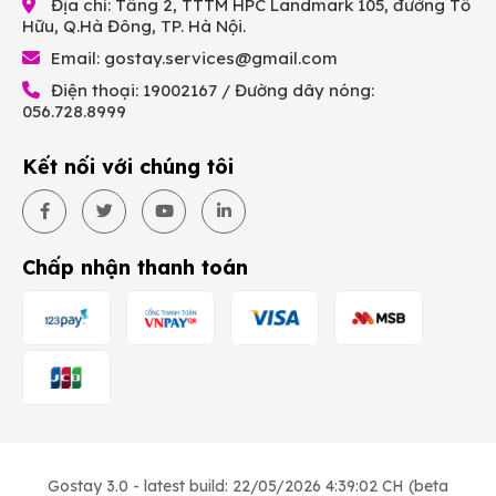
Địa chỉ: Tầng 2, TTTM HPC Landmark 105, đường Tố
Hữu, Q.Hà Đông, TP. Hà Nội.
Email:
gostay.services@gmail.com
Điện thoại: 19002167 / Đường dây nóng:
056.728.8999
Kết nối với chúng tôi
Chấp nhận thanh toán
Gostay 3.0 - latest build: 22/05/2026 4:39:02 CH (beta