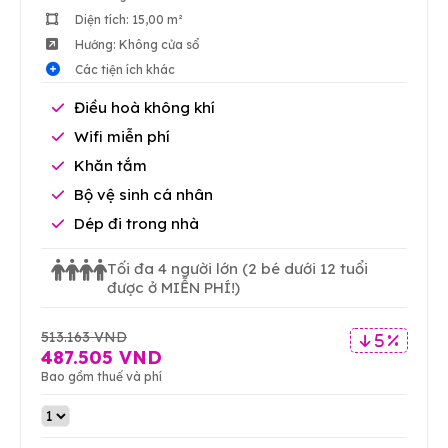
Diện tích: 15,00 m²
Hướng: Không cửa sổ
Các tiện ích khác
Điều hoà không khí
Wifi miễn phí
Khăn tắm
Bộ vệ sinh cá nhân
Dép đi trong nhà
Tối đa 4 người lớn
(2 bé dưới 12 tuổi
được ở MIỄN PHÍ!)
513.163 VND
5 %
487.505 VND
Bao gồm thuế và phí