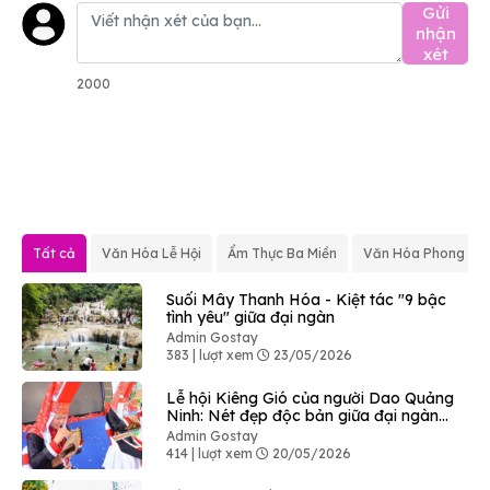
Gửi
nhận
xét
2000
Tất cả
Văn Hóa Lễ Hội
Ẩm Thực Ba Miền
Văn Hóa Phong Tụ
Suối Mây Thanh Hóa - Kiệt tác "9 bậc
tình yêu" giữa đại ngàn
Admin Gostay
383 | lượt xem
23/05/2026
Lễ hội Kiêng Gió của người Dao Quảng
Ninh: Nét đẹp độc bản giữa đại ngàn
Bình Liêu
Admin Gostay
414 | lượt xem
20/05/2026