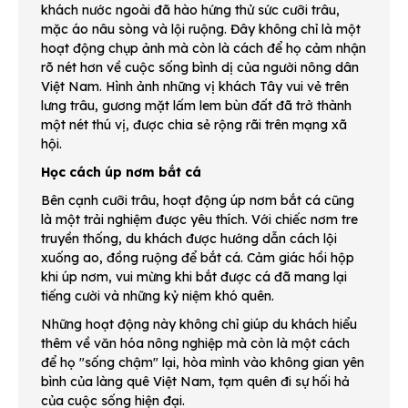
khách nước ngoài đã hào hứng thử sức cưỡi trâu,
mặc áo nâu sòng và lội ruộng. Đây không chỉ là một
hoạt động chụp ảnh mà còn là cách để họ cảm nhận
rõ nét hơn về cuộc sống bình dị của người nông dân
Việt Nam. Hình ảnh những vị khách Tây vui vẻ trên
lưng trâu, gương mặt lấm lem bùn đất đã trở thành
một nét thú vị, được chia sẻ rộng rãi trên mạng xã
hội.
Học cách úp nơm bắt cá
Bên cạnh cưỡi trâu, hoạt động úp nơm bắt cá cũng
là một trải nghiệm được yêu thích. Với chiếc nơm tre
truyền thống, du khách được hướng dẫn cách lội
xuống ao, đồng ruộng để bắt cá. Cảm giác hồi hộp
khi úp nơm, vui mừng khi bắt được cá đã mang lại
tiếng cười và những kỷ niệm khó quên.
Những hoạt động này không chỉ giúp du khách hiểu
thêm về văn hóa nông nghiệp mà còn là một cách
để họ "sống chậm" lại, hòa mình vào không gian yên
bình của làng quê Việt Nam, tạm quên đi sự hối hả
của cuộc sống hiện đại.