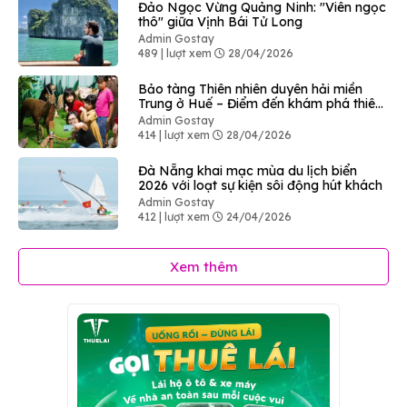
Đảo Ngọc Vừng Quảng Ninh: "Viên ngọc
thô" giữa Vịnh Bái Tử Long
Admin Gostay
489 | lượt xem
28/04/2026
Bảo tàng Thiên nhiên duyên hải miền
Trung ở Huế – Điểm đến khám phá thiên
nhiên độc đáo
Admin Gostay
414 | lượt xem
28/04/2026
Đà Nẵng khai mạc mùa du lịch biển
2026 với loạt sự kiện sôi động hút khách
Admin Gostay
412 | lượt xem
24/04/2026
Xem thêm