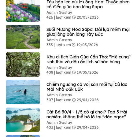
Tàu hỏa leo núi Mường Hoa: Thước phim
cổ điển giữa bản làng Sapa
Admin Gostay
426 | lượt xem
20/05/2026
Suối Mường Hoa Sapa: Dải lụa mềm mại
giữa lòng bản làng Tây Bắc
Admin Gostay
353 | lượt xem
19/05/2026
Khu di tích Giàn Gừa Cần Thơ: "Mê cung"
sinh thái và dấu ấn lịch sử hào hùng
Admin Gostay
408 | lượt xem
19/05/2026
Chiêm ngưỡng cá voi săn mồi tại Cù lao
Mái Nhà Đăk Lăk
Admin Gostay
307 | lượt xem
29/04/2026
Cát Bà 30/4 - 1/5 có gì chơi? Top 5 trải
nghiệm không thể bỏ lỡ tại "đảo ngọc"
Admin Gostay
403 | lượt xem
29/04/2026