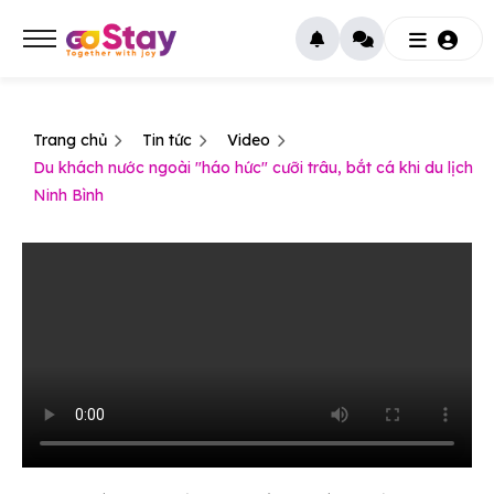
Trang chủ
Tin tức
Video
Du khách nước ngoài "háo hức" cưỡi trâu, bắt cá khi du lịch
Ninh Bình