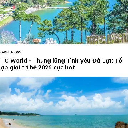
RAVEL NEWS
TTC World - Thung lũng Tình yêu Đà Lạt: Tổ
ợp giải trí hè 2026 cực hot