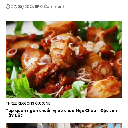
chỉ, menu và góc check-in sống ảo cùng GoStay!
27/05/2026
0 Comment
THREE REGIONS CUISINE
Top quán ngon chuẩn vị bê chao Mộc Châu - Đặc sản
Tây Bắc