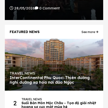
làm bối cảnh quay siêu phẩm âm nhạc mới nhất
28/05/2026
0 Comment
của Sơn Tùng M-TP.
FEATURED NEWS
See more
TRAVEL NEWS
InterContinental Phu Quoc: Thiên đường
nghỉ dưỡng xa hoa nơi đảo Ngọc
TRAVEL NEWS
2
Suối Bản Mòn Mộc Châu - Tọa độ giải nhiệt
hoang sơ cực mát mùa hè