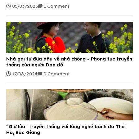
truyền thống văn hóa đặc sắc và lâu đời. Mỗi dân tộc
05/03/2025
1 Comment
đều có những đặc trưng riêng về văn hóa, phong tục
tập quán, lối sinh hoạt và đặc biệt là trang phục.
Trang phục dân tộc truyền thống chính là sản phẩm
chứa đựng giá trị văn hóa, lịch sử mà mỗi dân tộc cần
bảo tồn, giữ gìn, nhất là với các dân tộc thiểu số.
Nhà gái tự đưa dâu về nhà chồng - Phong tục truyền
thống của người Dao đỏ
17/06/2024
0 Comment
“Giữ lửa” truyền thống với làng nghề bánh đa Thổ
Hà, Bắc Giang