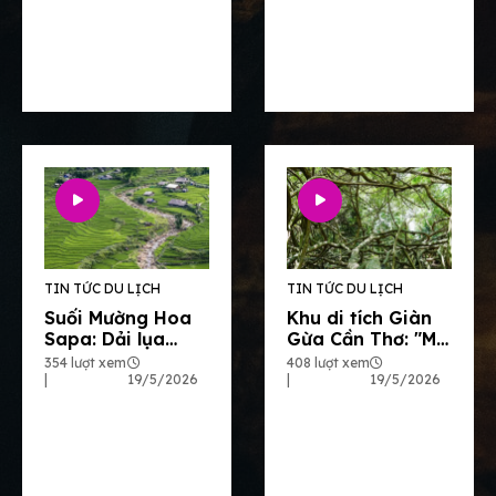
đại ngàn Bình
làng Sapa
Liêu
TIN TỨC DU LỊCH
TIN TỨC DU LỊCH
Suối Mường Hoa
Khu di tích Giàn
Sapa: Dải lụa
Gừa Cần Thơ: "Mê
mềm mại giữa
cung" sinh thái và
354 lượt xem
408 lượt xem
lòng bản làng Tây
dấu ấn lịch sử hào
|
19/5/2026
|
19/5/2026
Bắc
hùng