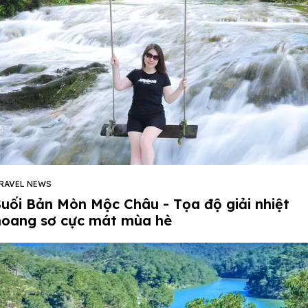
RAVEL NEWS
Suối Bản Mòn Mộc Châu - Tọa độ giải nhiệt
hoang sơ cực mát mùa hè