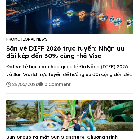
PROMOTIONAL NEWS
Săn vé DIFF 2026 trực tuyến: Nhận ưu
đãi kép đến 30% cùng thẻ Visa
Đặt vé Lễ hội pháo hoa quốc tế Đà Nẵng (DIFF) 2026
và Sun World trực tuyến để hưởng ưu đãi cộng dồn đến
30% khi thanh toán bằng thẻ Visa.
28/05/2026
0 Comment
Sun Group ra mắt Sun Signature: Chương trình