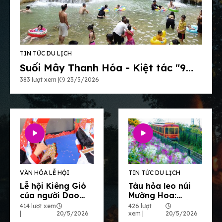
TIN TỨC DU LỊCH
Suối Mây Thanh Hóa - Kiệt tác "9
bậc tình yêu" giữa đại ngàn
383 lượt xem |
23/5/2026
VĂN HÓA LỄ HỘI
TIN TỨC DU LỊCH
Lễ hội Kiêng Gió
Tàu hỏa leo núi
của người Dao
Mường Hoa:
Quảng Ninh: Nét
Thước phim cổ
414 lượt xem
426 lượt
đẹp độc bản giữa
điển giữa bản
|
20/5/2026
xem |
20/5/2026