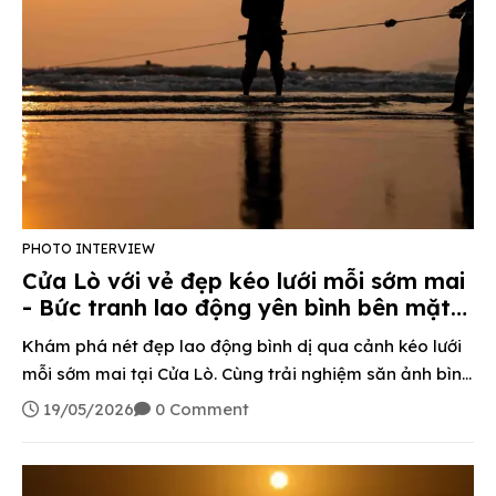
PHOTO INTERVIEW
Cửa Lò với vẻ đẹp kéo lưới mỗi sớm mai
- Bức tranh lao động yên bình bên mặt
biển
Khám phá nét đẹp lao động bình dị qua cảnh kéo lưới
mỗi sớm mai tại Cửa Lò. Cùng trải nghiệm săn ảnh bình
minh và mua hải sản tươi sống ngay tại bãi biển
19/05/2026
0 Comment