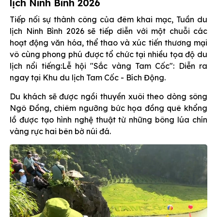
lịch Ninh Bình 2026
Tiếp nối sự thành công của đêm khai mạc, Tuần du
lịch Ninh Bình 2026 sẽ tiếp diễn với một chuỗi các
hoạt động văn hóa, thể thao và xúc tiến thương mại
vô cùng phong phú được tổ chức tại nhiều tọa độ du
lịch nổi tiếng:Lễ hội "Sắc vàng Tam Cốc": Diễn ra
ngay tại Khu du lịch Tam Cốc - Bích Động.
Du khách sẽ được ngồi thuyền xuôi theo dòng sông
Ngô Đồng, chiêm ngưỡng bức họa đồng quê khổng
lồ được tạo hình nghệ thuật từ những bông lúa chín
vàng rực hai bên bờ núi đá.