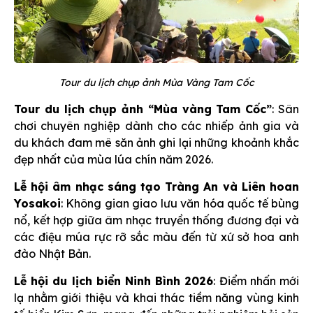
Tour du lịch chụp ảnh Mùa Vàng Tam Cốc
Tour du lịch chụp ảnh “Mùa vàng Tam Cốc”
: Sân
chơi chuyên nghiệp dành cho các nhiếp ảnh gia và
du khách đam mê săn ảnh ghi lại những khoảnh khắc
đẹp nhất của mùa lúa chín năm 2026.
Lễ
hội âm nhạc sáng tạo Tràng An và Liên hoan
Yosakoi
: Không gian giao lưu văn hóa quốc tế bùng
nổ, kết hợp giữa âm nhạc truyền thống đương đại và
các điệu múa rực rỡ sắc màu đến từ xứ sở hoa anh
đào Nhật Bản.
Lễ hội du lịch biển Ninh Bình 2026
: Điểm nhấn mới
lạ nhằm giới thiệu và khai thác tiềm năng vùng kinh