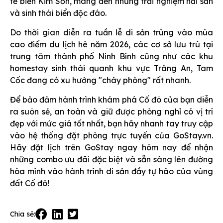
tế biển Kim Sơn, mang đến những trải nghiệm hải sản
và sinh thái biển độc đáo.
Do thời gian diễn ra tuần lễ di sản trùng vào mùa
cao điểm du lịch hè năm 2026, các cơ sở lưu trú tại
trung tâm thành phố Ninh Bình cũng như các khu
homestay sinh thái quanh khu vực Tràng An, Tam
Cốc đang có xu hướng "cháy phòng" rất nhanh.
Để bảo đảm hành trình khám phá Cố đô của bạn diễn
ra suôn sẻ, an toàn và giữ được phòng nghỉ có vị trí
đẹp với mức giá tốt nhất, bạn hãy nhanh tay truy cập
vào hệ thống đặt phòng trực tuyến của GoStay.vn.
Hãy đặt lịch trên GoStay ngay hôm nay để nhận
những combo ưu đãi đặc biệt và sẵn sàng lên đường
hòa mình vào hành trình di sản đầy tự hào của vùng
đất Cố đô!
Chia sẻ: