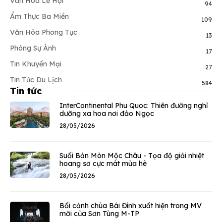
Văn Hóa Lễ Hội
94
Ẩm Thực Ba Miền
109
Văn Hóa Phong Tục
13
Phóng Sự Ảnh
17
Tin Khuyến Mại
27
Tin Tức Du Lịch
584
Tin tức
InterContinental Phu Quoc: Thiên đường nghỉ
dưỡng xa hoa nơi đảo Ngọc
28/05/2026
Suối Bản Mòn Mộc Châu - Tọa độ giải nhiệt
hoang sơ cực mát mùa hè
28/05/2026
Bối cảnh chùa Bái Đính xuất hiện trong MV
mới của Sơn Tùng M-TP