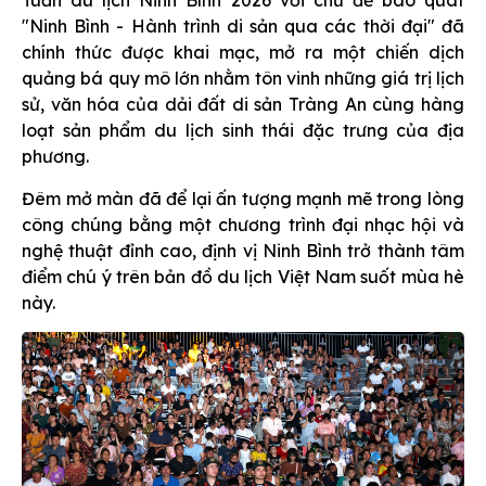
Tuần du lịch Ninh Bình 2026 với chủ đề bao quát
"Ninh Bình - Hành trình di sản qua các thời đại" đã
chính thức được khai mạc, mở ra một chiến dịch
quảng bá quy mô lớn nhằm tôn vinh những giá trị lịch
sử, văn hóa của dải đất di sản Tràng An cùng hàng
loạt sản phẩm du lịch sinh thái đặc trưng của địa
phương.
Đêm mở màn đã để lại ấn tượng mạnh mẽ trong lòng
công chúng bằng một chương trình đại nhạc hội và
nghệ thuật đỉnh cao, định vị Ninh Bình trở thành tâm
điểm chú ý trên bản đồ du lịch Việt Nam suốt mùa hè
này.