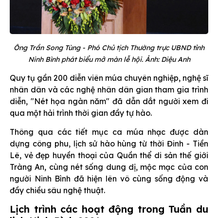
Ông Trần Song Tùng - Phó Chủ tịch Thường trực UBND tỉnh
Ninh Bình phát biểu mở màn lễ hội. Ảnh: Diệu Anh
Quy tụ gần 200 diễn viên múa chuyên nghiệp, nghệ sĩ
nhân dân và các nghệ nhân dân gian tham gia trình
diễn, "Nét họa ngàn năm" đã dẫn dắt người xem đi
qua một hải trình thời gian đầy tự hào.
Thông qua các tiết mục ca múa nhạc được dàn
dựng công phu, lịch sử hào hùng từ thời Đinh - Tiền
Lê, vẻ đẹp huyền thoại của Quần thể di sản thế giới
Tràng An, cùng nét sống dung dị, mộc mạc của con
người Ninh Bình đã hiện lên vô cùng sống động và
đầy chiều sâu nghệ thuật.
Lịch trình các hoạt động trong Tuần du