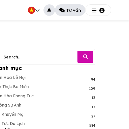
Tư vấn
anh mục
n Hóa Lễ Hội
94
 Thực Ba Miền
109
n Hóa Phong Tục
13
óng Sự Ảnh
17
n Khuyến Mại
27
n Tức Du Lịch
584