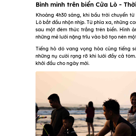
Bình minh trên biển Cửa Lò - Th
Khoảng 4h30 sáng, khi bầu trời chuyển t
Lò bắt đầu nhộn nhịp. Từ phía xa, những c
sau một đêm thức trắng trên biển. Hình
những mẻ lưới nặng trĩu vào bờ tạo nên mộ
Tiếng hò dô vang vọng hòa cùng tiếng s
những nụ cười rạng rỡ khi lưới đầy cá tôm.
khởi đầu cho ngày mới.