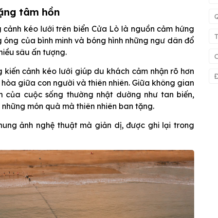
lặng tâm hồn
g cảnh kéo lưới trên biển Cửa Lò là nguồn cảm hứng
g óng của bình minh và bóng hình những ngư dân đổ
hiều sâu ấn tượng.
ứng kiến cảnh kéo lưới giúp du khách cảm nhận rõ hơn
Đ
i hòa giữa con người và thiên nhiên. Giữa không gian
an của cuộc sống thường nhật dường như tan biến,
ơn những món quà mà thiên nhiên ban tặng.
ng ảnh nghệ thuật mà giản dị, được ghi lại trong