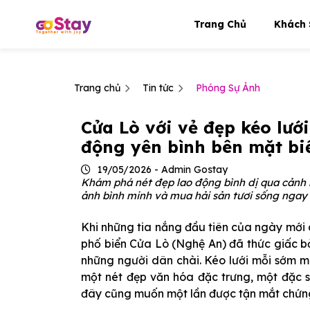
Trang Chủ
Khách 
Trang chủ
Tin tức
Phóng Sự Ảnh
Cửa Lò với vẻ đẹp kéo lướ
động yên bình bên mặt bi
19/05/2026 - Admin Gostay
Khám phá nét đẹp lao động bình dị qua cảnh k
ảnh bình minh và mua hải sản tươi sống ngay t
Khi những tia nắng đầu tiên của ngày mới 
phố biển Cửa Lò (Nghệ An) đã thức giấc bở
những người dân chài. Kéo lưới mỗi sớm m
một nét đẹp văn hóa đặc trưng, một đặc 
đây cũng muốn một lần được tận mắt chứng