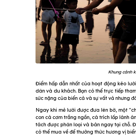
Khung cảnh ké
Điểm hấp dẫn nhất của hoạt động kéo lưới
dân và du khách. Bạn có thể trực tiếp tha
sức nặng của biển cả và sự vất vả nhưng đầ
Ngay khi mẻ lưới được đưa lên bờ, một "ch
con cá cơm trắng ngần, cá trích lấp lánh á
tách được phân loại và bán ngay tại chỗ. 
có thể mua về để thưởng thức hương vị biể