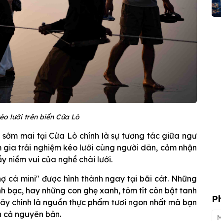
o lưới trên biển Cửa Lò
 sớm mai tại Cửa Lò chính là sự tương tác giữa ngư
m gia trải nghiệm kéo lưới cùng người dân, cảm nhận
y niềm vui của nghề chài lưới.
ợ cá mini" được hình thành ngay tại bãi cát. Những
nh bạc, hay những con ghẹ xanh, tôm tít còn bật tanh
P
Đây chính là nguồn thực phẩm tươi ngon nhất mà bạn
n cả nguyên bản.