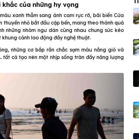
Ti
ời khắc của những hy vọng
ừ màu xanh thẫm sang ánh cam rực rỡ, bãi biển Cửa
on thuyền nhỏ bắt đầu cập bến, mang theo thành quả
 ảnh những nhóm ngư dân cùng nhau chung sức kéo
t khung cảnh lao động đầy nghệ thuật.
óng, những cơ bắp rắn chắc sạm màu nắng gió và
.. tất cả tạo nên một nhịp sống tràn đầy năng lượng