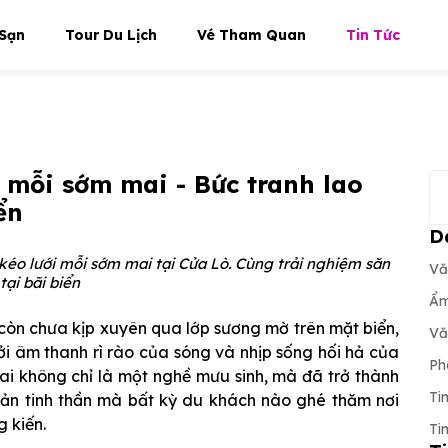
Sạn
Tour Du Lịch
Vé Tham Quan
Tin Tức
i mỗi sớm mai - Bức tranh lao
ển
D
éo lưới mỗi sớm mai tại Cửa Lò. Cùng trải nghiệm săn
Vă
ại bãi biển
Ẩm
còn chưa kịp xuyên qua lớp sương mờ trên mặt biển,
Vă
i âm thanh rì rào của sóng và nhịp sống hối hả của
Ph
ai không chỉ là một nghề mưu sinh, mà đã trở thành
Ti
sản tinh thần mà bất kỳ du khách nào ghé thăm nơi
 kiến.
Ti