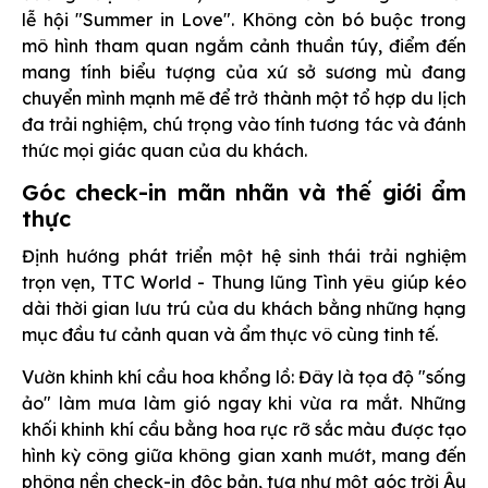
lễ hội "Summer in Love". Không còn bó buộc trong
mô hình tham quan ngắm cảnh thuần túy, điểm đến
mang tính biểu tượng của xứ sở sương mù đang
chuyển mình mạnh mẽ để trở thành một tổ hợp du lịch
đa trải nghiệm, chú trọng vào tính tương tác và đánh
thức mọi giác quan của du khách.
Góc check-in mãn nhãn và thế giới ẩm
thực
Định hướng phát triển một hệ sinh thái trải nghiệm
trọn vẹn, TTC World - Thung lũng Tình yêu giúp kéo
dài thời gian lưu trú của du khách bằng những hạng
mục đầu tư cảnh quan và ẩm thực vô cùng tinh tế.
Vườn khinh khí cầu hoa khổng lồ: Đây là tọa độ "sống
ảo" làm mưa làm gió ngay khi vừa ra mắt. Những
khối khinh khí cầu bằng hoa rực rỡ sắc màu được tạo
hình kỳ công giữa không gian xanh mướt, mang đến
phông nền check-in độc bản, tựa như một góc trời Âu