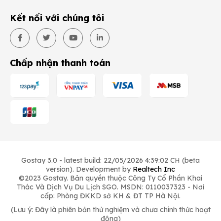
Kết nối với chúng tôi
Chấp nhận thanh toán
Gostay 3.0 - latest build: 22/05/2026 4:39:02 CH (beta
version). Development by
Realtech Inc
©2023 Gostay. Bản quyền thuộc Công Ty Cổ Phần Khai
Thác Và Dịch Vụ Du Lịch SGO. MSDN: 0110037323 - Nơi
cấp: Phòng ĐKKD sở KH & ĐT TP Hà Nội.
(Lưu ý: Đây là phiên bản thử nghiệm và chưa chính thức hoạt
động)