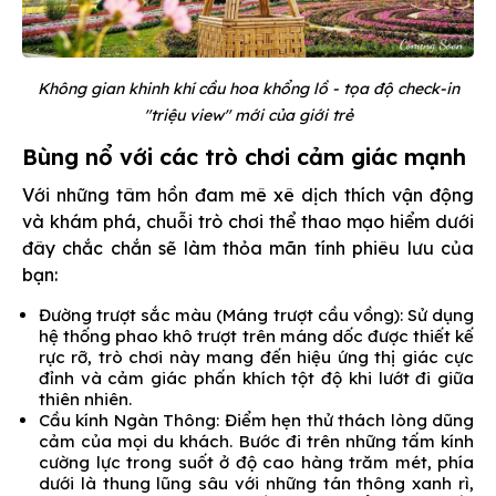
Không gian khinh khí cầu hoa khổng lồ - tọa độ check-in
"triệu view" mới của giới trẻ
Bùng nổ với các trò chơi cảm giác mạnh
Với những tâm hồn đam mê xê dịch thích vận động
và khám phá, chuỗi trò chơi thể thao mạo hiểm dưới
đây chắc chắn sẽ làm thỏa mãn tính phiêu lưu của
bạn:
Đường trượt sắc màu (Máng trượt cầu vồng): Sử dụng
hệ thống phao khô trượt trên máng dốc được thiết kế
rực rỡ, trò chơi này mang đến hiệu ứng thị giác cực
đỉnh và cảm giác phấn khích tột độ khi lướt đi giữa
thiên nhiên.
Cầu kính Ngàn Thông: Điểm hẹn thử thách lòng dũng
cảm của mọi du khách. Bước đi trên những tấm kính
cường lực trong suốt ở độ cao hàng trăm mét, phía
dưới là thung lũng sâu với những tán thông xanh rì,