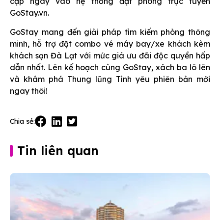
cập ngay vào hệ thống đặt phòng trực tuyến
GoStay.vn.
GoStay mang đến giải pháp tìm kiếm phòng thông
minh, hỗ trợ đặt combo vé máy bay/xe khách kèm
khách sạn Đà Lạt với mức giá ưu đãi độc quyền hấp
dẫn nhất. Lên kế hoạch cùng GoStay, xách ba lô lên
và khám phá Thung lũng Tình yêu phiên bản mới
ngay thôi!
Chia sẻ:
Tin liên quan