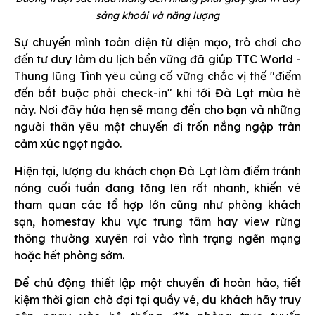
sảng khoái và năng lượng
Sự chuyển mình toàn diện từ diện mạo, trò chơi cho
đến tư duy làm du lịch bền vững đã giúp TTC World -
Thung lũng Tình yêu củng cố vững chắc vị thế "điểm
đến bắt buộc phải check-in" khi tới Đà Lạt mùa hè
này. Nơi đây hứa hẹn sẽ mang đến cho bạn và những
người thân yêu một chuyến đi trốn nắng ngập tràn
cảm xúc ngọt ngào.
Hiện tại, lượng du khách chọn Đà Lạt làm điểm tránh
nóng cuối tuần đang tăng lên rất nhanh, khiến vé
tham quan các tổ hợp lớn cũng như phòng khách
sạn, homestay khu vực trung tâm hay view rừng
thông thường xuyên rơi vào tình trạng ngẽn mạng
hoặc hết phòng sớm.
Để chủ động thiết lập một chuyến đi hoàn hảo, tiết
kiệm thời gian chờ đợi tại quầy vé, du khách hãy truy