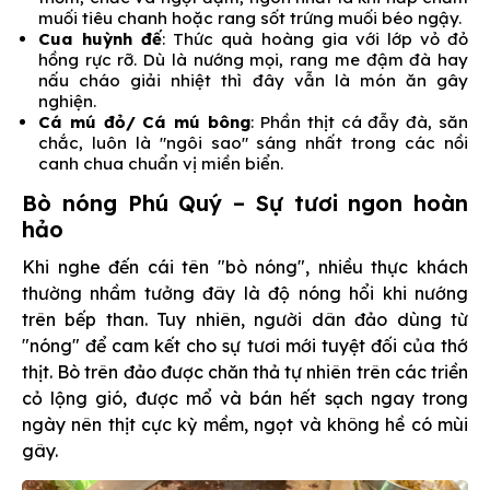
muối tiêu chanh hoặc rang sốt trứng muối béo ngậy.
Cua huỳnh đế
: Thức quà hoàng gia với lớp vỏ đỏ
hồng rực rỡ. Dù là nướng mọi, rang me đậm đà hay
nấu cháo giải nhiệt thì đây vẫn là món ăn gây
nghiện.
Cá mú đỏ/ Cá mú bông
: Phần thịt cá đẫy đà, săn
chắc, luôn là "ngôi sao" sáng nhất trong các nồi
canh chua chuẩn vị miền biển.
Bò nóng Phú Quý – Sự tươi ngon hoàn
hảo
Khi nghe đến cái tên "bò nóng", nhiều thực khách
thường nhầm tưởng đây là độ nóng hổi khi nướng
trên bếp than. Tuy nhiên, người dân đảo dùng từ
"nóng" để cam kết cho sự tươi mới tuyệt đối của thớ
thịt. Bò trên đảo được chăn thả tự nhiên trên các triền
cỏ lộng gió, được mổ và bán hết sạch ngay trong
ngày nên thịt cực kỳ mềm, ngọt và không hề có mùi
gây.