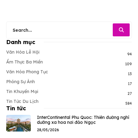
Danh mục
Văn Hóa Lễ Hội
94
Ẩm Thực Ba Miền
109
Văn Hóa Phong Tục
13
Phóng Sự Ảnh
17
Tin Khuyến Mại
27
Tin Tức Du Lịch
584
Tin tức
InterContinental Phu Quoc: Thiên đường nghỉ
dưỡng xa hoa nơi đảo Ngọc
28/05/2026