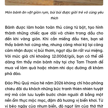
Món bánh ăn vặt giòn rụm, bùi bùi được giới trẻ vô cùng yêu
thích
Bánh được làm hoàn toàn thủ công từ bột, tạo hình
thành những chiếc que dài và chiên trong dầu cho
đến khi vàng giòn. Khi cắn miếng đầu tiên, bạn sẽ
thấy bánh hơi cứng nhẹ, nhưng càng nhai kỹ lại càng
cảm nhận được vị bùi thơm, ngọt dịu ăn rất vui miệng.
Với mức giá chỉ khoảng 12.000đ/gói, bạn có thể dễ
dàng tìm thấy món bánh này tại chợ Tam Thanh để
mua về làm quà hoặc nhâm nhi dọc đường đi khám
phá đảo.
Đảo Phú Quý mùa hè năm 2026 không chỉ hào phóng
chiêu đãi du khách những bức tranh thiên nhiên tuyệt
mỹ mà còn lưu luyến bước chân người đi bằng một
nền ẩm thực mộc mạc, đậm đà hương vị biển khơi. Từ
vị béo ngậy của nhum biển, độ ngọt lịm của thớ thịt