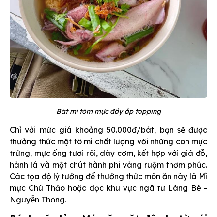
Bát mì tôm mực đầy ắp topping
Chỉ với mức giá khoảng 50.000đ/bát, bạn sẽ được
thưởng thức một tô mì chất lượng với những con mực
trứng, mực ống tươi rói, dày cơm, kết hợp với giá đỗ,
hành lá và một chút hành phi vàng ruộm thơm phức.
Các tọa độ lý tưởng để thưởng thức món ăn này là Mì
mực Chú Thảo hoặc dọc khu vực ngã tư Làng Bè -
Nguyễn Thông.