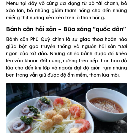
Menu tại đây vô cùng đa dạng từ bò tái chanh, bò
xào lăn, bò nhúng giấm thơm nồng cho đến những
miếng thịt nướng xèo xèo trên lò than hồng.
Bánh căn hải sản – Bữa sáng "quốc dân"
Bánh căn Phú Quý chính là sự giao thoa hoàn hảo
giữa bột gạo truyền thống và nguồn hải sản tươi
ngon của xứ đảo. Những chiếc bánh được đổ khéo
léo vào khuôn đất nung, nướng trên bếp than hoa đỏ
lửa cho đến khi lớp vỏ ngoài đạt độ giòn rụm nhưng
bên trong vẫn giữ được độ ẩm mềm, thơm lúa mới.