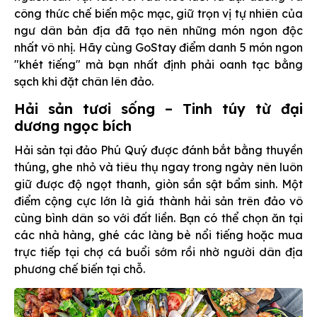
công thức chế biến mộc mạc, giữ trọn vị tự nhiên của
ngư dân bản địa đã tạo nên những món ngon độc
nhất vô nhị. Hãy cùng GoStay điểm danh 5 món ngon
"khét tiếng" mà bạn nhất định phải oanh tạc bằng
sạch khi đặt chân lên đảo.
Hải sản tươi sống – Tinh túy từ đại
dương ngọc bích
Hải sản tại đảo Phú Quý được đánh bắt bằng thuyền
thúng, ghe nhỏ và tiêu thụ ngay trong ngày nên luôn
giữ được độ ngọt thanh, giòn sần sật bẩm sinh. Một
điểm cộng cực lớn là giá thành hải sản trên đảo vô
cùng bình dân so với đất liền. Bạn có thể chọn ăn tại
các nhà hàng, ghé các làng bè nổi tiếng hoặc mua
trực tiếp tại chợ cá buổi sớm rồi nhờ người dân địa
phương chế biến tại chỗ.