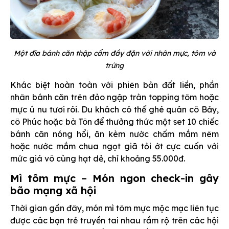
Một đĩa bánh căn thập cẩm đầy đặn với nhân mực, tôm và
trứng
Khác biệt hoàn toàn với phiên bản đất liền, phần
nhân bánh căn trên đảo ngập tràn topping tôm hoặc
mực ú nu tươi rói. Du khách có thể ghé quán cô Bảy,
cô Phúc hoặc bà Tôn để thưởng thức một set 10 chiếc
bánh căn nóng hổi, ăn kèm nước chấm mắm nêm
hoặc nước mắm chua ngọt giã tỏi ớt cực cuốn với
mức giá vô cùng hạt dẻ, chỉ khoảng 55.000đ.
Mì tôm mực – Món ngon check-in gây
bão mạng xã hội
Thời gian gần đây, món mì tôm mực mộc mạc liên tục
được các bạn trẻ truyền tai nhau rầm rộ trên các hội