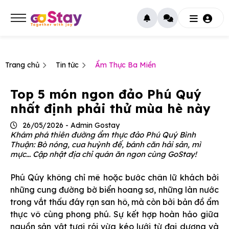
Trang chủ
Tin tức
Ẩm Thực Ba Miền
Top 5 món ngon đảo Phú Quý
nhất định phải thử mùa hè này
26/05/2026 - Admin Gostay
Khám phá thiên đường ẩm thực đảo Phú Quý Bình
Thuận: Bò nóng, cua huỳnh đế, bánh căn hải sản, mì
mực... Cập nhật địa chỉ quán ăn ngon cùng GoStay!
Phú Qúy không chỉ mê hoặc bước chân lữ khách bởi
những cung đường bờ biển hoang sơ, những làn nước
trong vắt thấu đáy rạn san hô, mà còn bởi bản đồ ẩm
thực vô cùng phong phú. Sự kết hợp hoàn hảo giữa
nguồn sản vật tươi rói vừa kéo lưới từ đại dương và