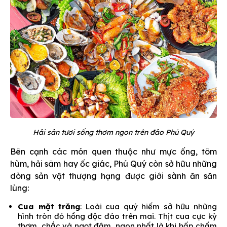
Hải sản tươi sống thơm ngon trên đảo Phú Quý
Bên cạnh các món quen thuộc như mực ống, tôm
hùm, hải sâm hay ốc giác, Phú Quý còn sở hữu những
dòng sản vật thượng hạng được giới sành ăn săn
lùng:
Cua mặt trăng
: Loài cua quý hiếm sở hữu những
hình tròn đỏ hồng độc đáo trên mai. Thịt cua cực kỳ
thơm, chắc và ngọt đậm, ngon nhất là khi hấp chấm