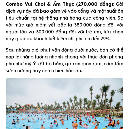
Combo Vui Chơi & Ẩm Thực (270.000 đồng)
: Gói
dịch vụ này đã bao gồm vé vào cổng và một suất ăn
tiêu chuẩn tại hệ thống nhà hàng của công viên. So
với mức giá niêm yết gốc là 380.000 đồng đối với
người lớn và 300.000 đồng đối với trẻ em, lựa chọn
này giúp du khách tiết kiệm chi phí lên đến 29%.
Sau những giờ phút vận động dưới nước, bạn có thể
nạp lại năng lượng nhanh chóng với thực đơn phong
phú như mỳ Ý xốt bò bằm, gà rán giòn rụm, cơm tấm
sườn nướng hay cơm chiên hải sản.