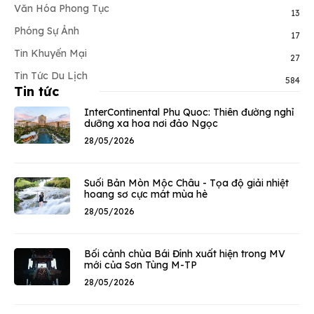
Văn Hóa Phong Tục
13
Phóng Sự Ảnh
17
Tin Khuyến Mại
27
Tin Tức Du Lịch
584
Tin tức
InterContinental Phu Quoc: Thiên đường nghỉ
dưỡng xa hoa nơi đảo Ngọc
28/05/2026
Suối Bản Mòn Mộc Châu - Tọa độ giải nhiệt
hoang sơ cực mát mùa hè
28/05/2026
Bối cảnh chùa Bái Đính xuất hiện trong MV
mới của Sơn Tùng M-TP
28/05/2026