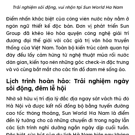
Trải nghiệm sôi động, vui nhộn tại Sun World Ha Nam
Điểm nhấn khác biệt của công viên nước này nằm ở
ngôn ngữ thiết kế độc bản. Đơn vị phát triển Sun
Group đã khéo léo hòa quyện công nghệ giải trí
đương đại thế giới với các giá trị văn hóa truyền
thống của Việt Nam. Toàn bộ kiến trúc cảnh quan tại
đây đều lấy cảm hứng từ nghệ thuật múa rối nước
dân gian, kiến tạo nên những góc check-in đặc trưng
và vô cùng bắt mắt cho các tín đồ đam mê sống ảo.
Lịch trình hoàn hảo: Trải nghiệm ngày
sôi động, đêm lễ hội
Nhờ sở hữu vị trí địa lý đắc địa ngay sát vách thủ đô
Hà Nội và được kết nối đồng bộ bằng tuyến đường
cao tốc thông thoáng, Sun World Ha Nam là điểm
đến lý tưởng cho cả những chuyến đi trong ngày lẫn
các lịch trình nghỉ dưỡng ngắn ngày dịp cuối tuần.
Đặc biệt, sức hút của du lịch Hà Nam hiện nay không