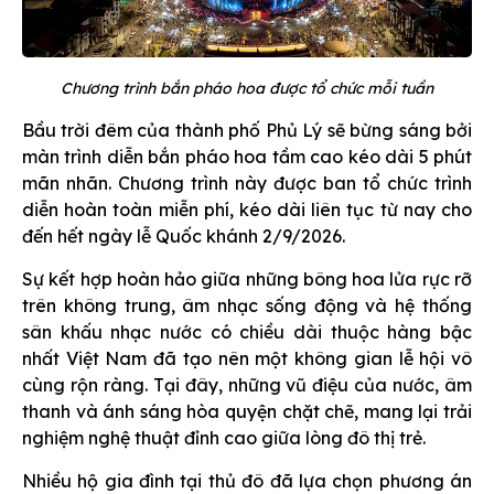
Chương trình bắn pháo hoa được tổ chức mỗi tuần
Bầu trời đêm của thành phố Phủ Lý sẽ bừng sáng bởi
màn trình diễn bắn pháo hoa tầm cao kéo dài 5 phút
mãn nhãn. Chương trình này được ban tổ chức trình
diễn hoàn toàn miễn phí, kéo dài liên tục từ nay cho
đến hết ngày lễ Quốc khánh 2/9/2026.
Sự kết hợp hoàn hảo giữa những bông hoa lửa rực rỡ
trên không trung, âm nhạc sống động và hệ thống
sân khấu nhạc nước có chiều dài thuộc hàng bậc
nhất Việt Nam đã tạo nên một không gian lễ hội vô
cùng rộn ràng. Tại đây, những vũ điệu của nước, âm
thanh và ánh sáng hòa quyện chặt chẽ, mang lại trải
nghiệm nghệ thuật đỉnh cao giữa lòng đô thị trẻ.
Nhiều hộ gia đình tại thủ đô đã lựa chọn phương án