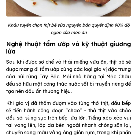
Khâu tuyển chọn thịt bê sữa nguyên bản quyết định 90% độ
ngon của món ăn
Nghệ thuật tẩm ướp và kỹ thuật giương
lửa
Sau khi được sơ chế và thái miếng vừa ăn, thịt bê sẽ
được mang đi tẩm ướp cùng các loại gia vị đặc trưng
của núi rừng Tây Bắc. Mỗi nhà hàng tại Mộc Châu
đều sở hữu một công thức nước sốt bí truyền riêng để
tạo nên dấu ấn thương hiệu.
Khi gia vị đã thấm đượm vào từng thớ thịt, đầu bếp
sẽ tiến hành công đoạn "chao" - thả thịt vào chảo
dầu sôi sùng sục trên bếp lửa lớn. Tiếng xèo xèo vui
tai vang lên, lớp da bên ngoài nhanh chóng săn lại,
chuyển sang màu vàng óng giòn rụm, trong khi phần