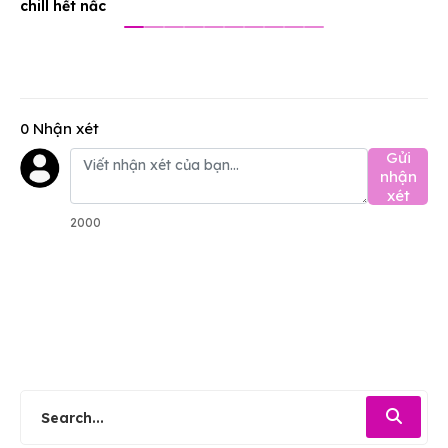
chill hết nấc
0 Nhận xét
Gửi
nhận
xét
2000