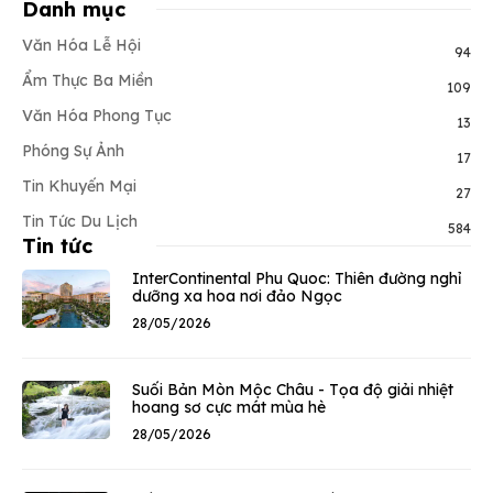
Danh mục
Văn Hóa Lễ Hội
94
Ẩm Thực Ba Miền
109
Văn Hóa Phong Tục
13
Phóng Sự Ảnh
17
Tin Khuyến Mại
27
Tin Tức Du Lịch
584
Tin tức
InterContinental Phu Quoc: Thiên đường nghỉ
dưỡng xa hoa nơi đảo Ngọc
28/05/2026
Suối Bản Mòn Mộc Châu - Tọa độ giải nhiệt
hoang sơ cực mát mùa hè
28/05/2026