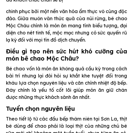
chinh phục bởi một nền văn hóa ẩm thực vô cùng độc
đáo. Giữa muôn vàn thức quà của núi rừng, bê chao
Mộc Châu chính là món ăn mang tính biểu tượng, đại
diện cho nét tinh tế, mộc mạc nhưng có sức quyến rũ
lạ kỳ đối với mọi tín đồ dịch chuyển.
Điều gì tạo nên sức hút khó cưỡng của
món bê chao Mộc Châu?
Bê chao vốn là món ăn không quá cầu kỳ trong cách
bài trí nhưng lại đòi hỏi sự khắt khe tuyệt đối trong
khâu lựa chọn nguyên liệu và căn chỉnh nhiệt độ bếp.
Đây chính là yếu tố cốt lõi giúp món ăn giữ chân
được những thực khách sành ăn nhất.
Tuyển chọn nguyên liệu
Theo tiết lộ từ các đầu bếp thâm niên tại Sơn La, thịt
bê dùng để chao phải là loại thịt của những chú bê