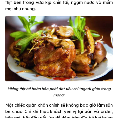
thịt bên trong vừa kịp chín tới, ngậm nước và mềm
mại như nhung.
Miếng thịt bê hoàn hảo phải đạt tiêu chí "ngoài giòn trong
mọng"
Một chiếc quán chân chính sẽ không bao giờ làm sẵn
bê chao. Chỉ khi thực khách yên vị tại bàn và order,
bếp mới bắt đầu nổi lửa để đảm bảo đĩa bê khi bưng