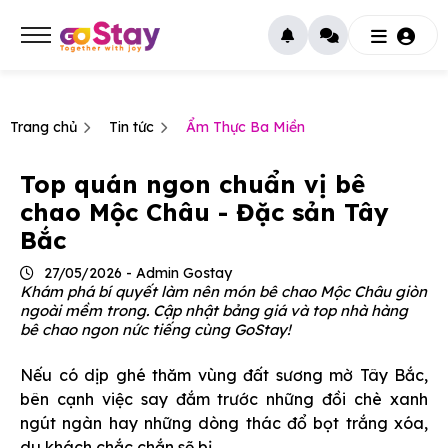
Trang chủ
Tin tức
Ẩm Thực Ba Miền
Top quán ngon chuẩn vị bê
chao Mộc Châu - Đặc sản Tây
Bắc
27/05/2026 - Admin Gostay
Khám phá bí quyết làm nên món bê chao Mộc Châu giòn
ngoài mềm trong. Cập nhật bảng giá và top nhà hàng
bê chao ngon nức tiếng cùng GoStay!
Nếu có dịp ghé thăm vùng đất sương mờ Tây Bắc,
bên cạnh việc say đắm trước những đồi chè xanh
ngút ngàn hay những dòng thác đổ bọt trắng xóa,
du khách chắc chắn sẽ bị