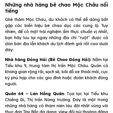
Những nhà hàng bê chao Mộc Châu nổi
tiếng
Ghé thăm Mộc Châu, du khách có thể dễ dàng bắt
gặp các biển hiệu bê chao dọc các cung lộ. Tuy
nhiên, để có một trải nghiệm ẩm thực chuẩn vị nhất,
bạn hãy lưu lại ngay những địa chỉ "ruột" được cả
dân bản địa lẫn khách du lịch đánh giá rất cao dưới
đây:
Nhà hàng Đông Hải (Bê Chao Đông Hải)
: Nằm tại
Tiểu khu 9, trung tâm thị trấn Mộc Châu. Quán có
không gian rộng rãi, sạch sẽ, bãi đỗ xe thoải mái, cực
kỳ phù hợp cho các gia đình hoặc đoàn khách đông
người.
Quán 64 – Lan Hồng Quán
: Tọa lạc tại Tiểu khu
Chiềng Đi, Thị trấn Nông trường. Đây là một trong
những nhà hàng có thâm niên lâu đời nhất vùng với
thực đơn Tây Bắc đa dạng, view đồi núi thoáng đãng