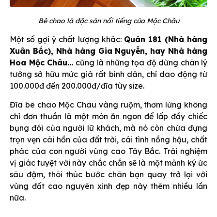
Bê chao là đặc sản nổi tiếng của Mộc Châu
Một số gợi ý chất lượng khác:
Quán 181 (Nhà hàng
Xuân Bắc), Nhà hàng Gia Nguyễn, hay Nhà hàng
Hoa Mộc Châu...
cũng là những tọa độ dừng chân lý
tưởng sở hữu mức giá rất bình dân, chỉ dao động từ
100.000đ đến 200.000đ/đĩa tùy size.
Đĩa bê chao Mộc Châu vàng ruộm, thơm lừng không
chỉ đơn thuần là một món ăn ngon để lấp đầy chiếc
bụng đói của người lữ khách, mà nó còn chứa đựng
trọn vẹn cái hồn của đất trời, cái tình nồng hậu, chất
phác của con người vùng cao Tây Bắc. Trải nghiệm
vị giác tuyệt vời này chắc chắn sẽ là một mảnh ký ức
sâu đậm, thôi thúc bước chân bạn quay trở lại với
vùng đất cao nguyên xinh đẹp này thêm nhiều lần
nữa.