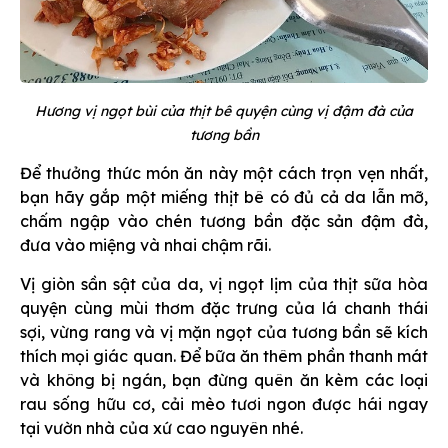
Hương vị ngọt bùi của thịt bê quyện cùng vị đậm đà của
tương bần
Để thưởng thức món ăn này một cách trọn vẹn nhất,
bạn hãy gắp một miếng thịt bê có đủ cả da lẫn mỡ,
chấm ngập vào chén tương bần đặc sản đậm đà,
đưa vào miệng và nhai chậm rãi.
Vị giòn sần sật của da, vị ngọt lịm của thịt sữa hòa
quyện cùng mùi thơm đặc trưng của lá chanh thái
sợi, vừng rang và vị mặn ngọt của tương bần sẽ kích
thích mọi giác quan. Để bữa ăn thêm phần thanh mát
và không bị ngán, bạn đừng quên ăn kèm các loại
rau sống hữu cơ, cải mèo tươi ngon được hái ngay
tại vườn nhà của xứ cao nguyên nhé.