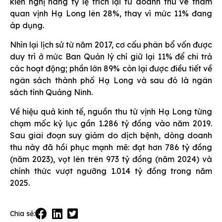
kiến nghị nâng tỷ lệ trích lại từ doanh thu vé tham
quan vịnh Hạ Long lên 28%, thay vì mức 11% đang
áp dụng.
Nhìn lại lịch sử từ năm 2017, cơ cấu phân bổ vốn được
duy trì ở mức Ban Quản lý chỉ giữ lại 11% để chi trả
các hoạt động; phần lớn 89% còn lại được điều tiết về
ngân sách thành phố Hạ Long và sau đó là ngân
sách tỉnh Quảng Ninh.
Về hiệu quả kinh tế, nguồn thu từ vịnh Hạ Long từng
chạm mốc kỷ lục gần 1.286 tỷ đồng vào năm 2019.
Sau giai đoạn suy giảm do dịch bệnh, dòng doanh
thu này đã hồi phục mạnh mẽ: đạt hơn 786 tỷ đồng
(năm 2023), vọt lên trên 973 tỷ đồng (năm 2024) và
chính thức vượt ngưỡng 1.014 tỷ đồng trong năm
2025.
Chia sẻ: