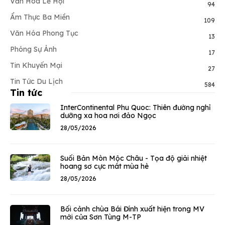
Văn Hóa Lễ Hội
94
Ẩm Thực Ba Miền
109
Văn Hóa Phong Tục
13
Phóng Sự Ảnh
17
Tin Khuyến Mại
27
Tin Tức Du Lịch
584
Tin tức
InterContinental Phu Quoc: Thiên đường nghỉ
dưỡng xa hoa nơi đảo Ngọc
28/05/2026
Suối Bản Mòn Mộc Châu - Tọa độ giải nhiệt
hoang sơ cực mát mùa hè
28/05/2026
Bối cảnh chùa Bái Đính xuất hiện trong MV
mới của Sơn Tùng M-TP