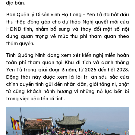
địa bàn.
Ban Quản lý Di sản vịnh Hạ Long - Yên Tử đã bắt đầu
thu thập đóng góp cho dự thảo Nghị quyết mới của
HĐND tỉnh, nhằm bổ sung và thay đổi một số nội
dung quan trọng về mức thu phí tham quan theo
thẩm quyền.
Tỉnh Quảng Ninh đang xem xét kiến nghị miễn hoàn
toàn phí tham quan tại Khu di tích và danh thắng
Yên Tử trong giai đoạn 3 năm, từ 2026 đến hết 2028.
Động thái này được xem là lời tri ân sâu sắc của
chính quyền tỉnh gửi đến nhân dân, giới tăng ni, phật
tử cùng khách hành hương vì những nỗ lực bền bỉ
trong việc bảo tồn di tích.