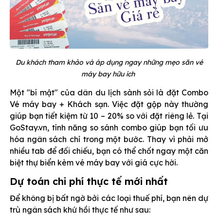
Du khách tham khảo và áp dụng ngay những mẹo săn vé
máy bay hữu ích
Một "bí mật" của dân du lịch sành sỏi là đặt Combo
Vé máy bay + Khách sạn. Việc đặt gộp này thường
giúp bạn tiết kiệm từ 10 – 20% so với đặt riêng lẻ. Tại
GoStay.vn, tính năng so sánh combo giúp bạn tối ưu
hóa ngân sách chỉ trong một bước. Thay vì phải mở
nhiều tab để đối chiếu, bạn có thể chốt ngay một căn
biệt thự biển kèm vé máy bay với giá cực hời.
Dự toán chi phí thực tế mới nhất
Để không bị bất ngờ bởi các loại thuế phí, bạn nên dự
trù ngân sách khứ hồi thực tế như sau: