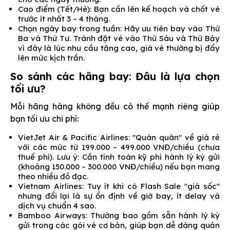
Cao điểm (Tết/Hè): Bạn cần lên kế hoạch và chốt vé
trước ít nhất 3 – 4 tháng.
Chọn ngày bay trong tuần: Hãy ưu tiên bay vào Thứ
Ba và Thứ Tư. Tránh đặt vé vào Thứ Sáu và Thứ Bảy
vì đây là lúc nhu cầu tăng cao, giá vé thường bị đẩy
lên mức kịch trần.
So sánh các hãng bay: Đâu là lựa chọn
tối ưu?
Mỗi hãng hàng không đều có thế mạnh riêng giúp
bạn tối ưu chi phí:
VietJet Air & Pacific Airlines: "Quán quân" về giá rẻ
với các mức từ 199.000 – 499.000 VNĐ/chiều (chưa
thuế phí). Lưu ý: Cần tính toán kỹ phí hành lý ký gửi
(khoảng 150.000 – 300.000 VNĐ/chiều) nếu bạn mang
theo nhiều đồ đạc.
Vietnam Airlines: Tuy ít khi có Flash Sale "giá sốc"
nhưng đổi lại là sự ổn định về giờ bay, ít delay và
dịch vụ chuẩn 4 sao.
Bamboo Airways: Thường bao gồm sẵn hành lý ký
gửi trong các gói vé cơ bản, giúp bạn dễ dàng quản