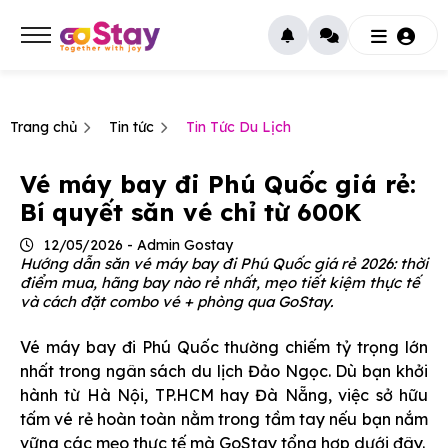
Trang chủ
Tin tức
Tin Tức Du Lịch
Vé máy bay đi Phú Quốc giá rẻ:
Bí quyết săn vé chỉ từ 600K
12/05/2026 - Admin Gostay
Hướng dẫn săn vé máy bay đi Phú Quốc giá rẻ 2026: thời
điểm mua, hãng bay nào rẻ nhất, mẹo tiết kiệm thực tế
và cách đặt combo vé + phòng qua GoStay.
Vé máy bay đi Phú Quốc thường chiếm tỷ trọng lớn
nhất trong ngân sách du lịch Đảo Ngọc. Dù bạn khởi
hành từ Hà Nội, TP.HCM hay Đà Nẵng, việc sở hữu
tấm vé rẻ hoàn toàn nằm trong tầm tay nếu bạn nắm
vững các mẹo thực tế mà GoStay tổng hợp dưới đây.