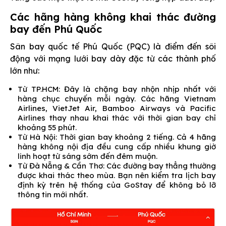
Các hãng hàng không khai thác đường
bay đến Phú Quốc
Sân bay quốc tế Phú Quốc (PQC) là điểm đến sôi
động với mạng lưới bay dày đặc từ các thành phố
lớn như:
Từ TP.HCM: Đây là chặng bay nhộn nhịp nhất với
hàng chục chuyến mỗi ngày. Các hãng Vietnam
Airlines, VietJet Air, Bamboo Airways và Pacific
Airlines thay nhau khai thác với thời gian bay chỉ
khoảng 55 phút.
Từ Hà Nội: Thời gian bay khoảng 2 tiếng. Cả 4 hãng
hàng không nội địa đều cung cấp nhiều khung giờ
linh hoạt từ sáng sớm đến đêm muộn.
Từ Đà Nẵng & Cần Thơ: Các đường bay thẳng thường
được khai thác theo mùa. Bạn nên kiểm tra lịch bay
định kỳ trên hệ thống của GoStay để không bỏ lỡ
thông tin mới nhất.