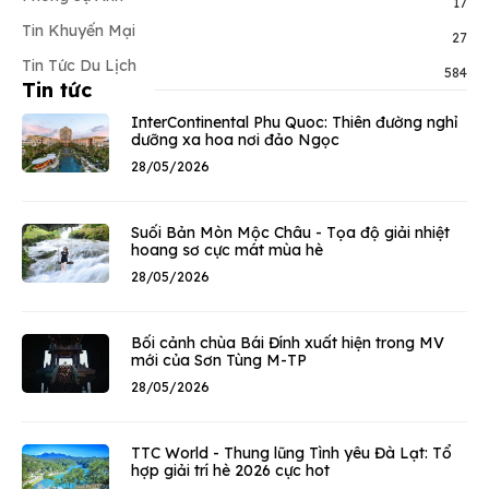
17
Tin Khuyến Mại
27
Tin Tức Du Lịch
584
Tin tức
InterContinental Phu Quoc: Thiên đường nghỉ
dưỡng xa hoa nơi đảo Ngọc
28/05/2026
Suối Bản Mòn Mộc Châu - Tọa độ giải nhiệt
hoang sơ cực mát mùa hè
28/05/2026
Bối cảnh chùa Bái Đính xuất hiện trong MV
mới của Sơn Tùng M-TP
28/05/2026
TTC World - Thung lũng Tình yêu Đà Lạt: Tổ
hợp giải trí hè 2026 cực hot