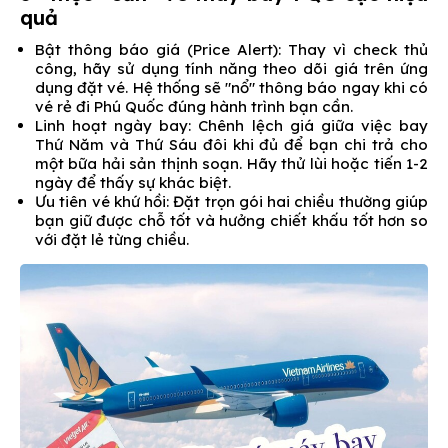
quả
Bật thông báo giá (Price Alert): Thay vì check thủ
công, hãy sử dụng tính năng theo dõi giá trên ứng
dụng đặt vé. Hệ thống sẽ "nổ" thông báo ngay khi có
vé rẻ đi Phú Quốc đúng hành trình bạn cần.
Linh hoạt ngày bay: Chênh lệch giá giữa việc bay
Thứ Năm và Thứ Sáu đôi khi đủ để bạn chi trả cho
một bữa hải sản thịnh soạn. Hãy thử lùi hoặc tiến 1-2
ngày để thấy sự khác biệt.
Ưu tiên vé khứ hồi: Đặt trọn gói hai chiều thường giúp
bạn giữ được chỗ tốt và hưởng chiết khấu tốt hơn so
với đặt lẻ từng chiều.