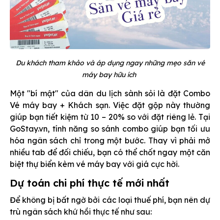
Du khách tham khảo và áp dụng ngay những mẹo săn vé
máy bay hữu ích
Một "bí mật" của dân du lịch sành sỏi là đặt Combo
Vé máy bay + Khách sạn. Việc đặt gộp này thường
giúp bạn tiết kiệm từ 10 – 20% so với đặt riêng lẻ. Tại
GoStay.vn, tính năng so sánh combo giúp bạn tối ưu
hóa ngân sách chỉ trong một bước. Thay vì phải mở
nhiều tab để đối chiếu, bạn có thể chốt ngay một căn
biệt thự biển kèm vé máy bay với giá cực hời.
Dự toán chi phí thực tế mới nhất
Để không bị bất ngờ bởi các loại thuế phí, bạn nên dự
trù ngân sách khứ hồi thực tế như sau: