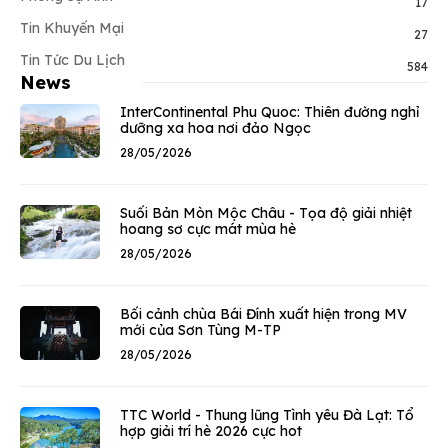
17
Tin Khuyến Mại
27
Tin Tức Du Lịch
584
News
InterContinental Phu Quoc: Thiên đường nghỉ
dưỡng xa hoa nơi đảo Ngọc
28/05/2026
Suối Bản Mòn Mộc Châu - Tọa độ giải nhiệt
hoang sơ cực mát mùa hè
28/05/2026
Bối cảnh chùa Bái Đính xuất hiện trong MV
mới của Sơn Tùng M-TP
28/05/2026
TTC World - Thung lũng Tình yêu Đà Lạt: Tổ
hợp giải trí hè 2026 cực hot