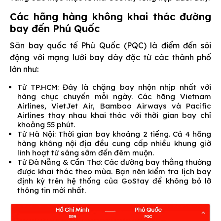
Các hãng hàng không khai thác đường
bay đến Phú Quốc
Sân bay quốc tế Phú Quốc (PQC) là điểm đến sôi
động với mạng lưới bay dày đặc từ các thành phố
lớn như:
Từ TP.HCM: Đây là chặng bay nhộn nhịp nhất với
hàng chục chuyến mỗi ngày. Các hãng Vietnam
Airlines, VietJet Air, Bamboo Airways và Pacific
Airlines thay nhau khai thác với thời gian bay chỉ
khoảng 55 phút.
Từ Hà Nội: Thời gian bay khoảng 2 tiếng. Cả 4 hãng
hàng không nội địa đều cung cấp nhiều khung giờ
linh hoạt từ sáng sớm đến đêm muộn.
Từ Đà Nẵng & Cần Thơ: Các đường bay thẳng thường
được khai thác theo mùa. Bạn nên kiểm tra lịch bay
định kỳ trên hệ thống của GoStay để không bỏ lỡ
thông tin mới nhất.