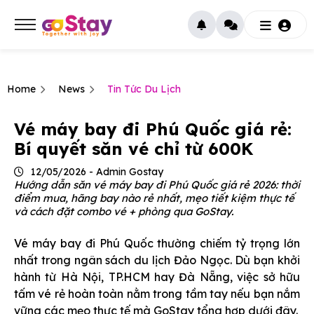
Home
News
Tin Tức Du Lịch
Vé máy bay đi Phú Quốc giá rẻ:
Bí quyết săn vé chỉ từ 600K
12/05/2026 - Admin Gostay
Hướng dẫn săn vé máy bay đi Phú Quốc giá rẻ 2026: thời
điểm mua, hãng bay nào rẻ nhất, mẹo tiết kiệm thực tế
và cách đặt combo vé + phòng qua GoStay.
Vé máy bay đi Phú Quốc thường chiếm tỷ trọng lớn
nhất trong ngân sách du lịch Đảo Ngọc. Dù bạn khởi
hành từ Hà Nội, TP.HCM hay Đà Nẵng, việc sở hữu
tấm vé rẻ hoàn toàn nằm trong tầm tay nếu bạn nắm
vững các mẹo thực tế mà GoStay tổng hợp dưới đây.