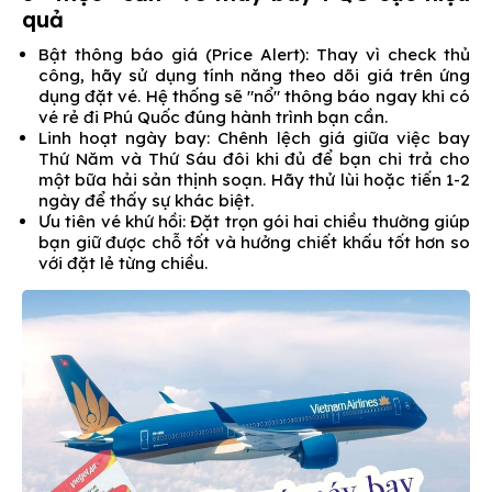
quả
Bật thông báo giá (Price Alert): Thay vì check thủ
công, hãy sử dụng tính năng theo dõi giá trên ứng
dụng đặt vé. Hệ thống sẽ "nổ" thông báo ngay khi có
vé rẻ đi Phú Quốc đúng hành trình bạn cần.
Linh hoạt ngày bay: Chênh lệch giá giữa việc bay
Thứ Năm và Thứ Sáu đôi khi đủ để bạn chi trả cho
một bữa hải sản thịnh soạn. Hãy thử lùi hoặc tiến 1-2
ngày để thấy sự khác biệt.
Ưu tiên vé khứ hồi: Đặt trọn gói hai chiều thường giúp
bạn giữ được chỗ tốt và hưởng chiết khấu tốt hơn so
với đặt lẻ từng chiều.