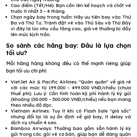
Cao điểm (Tết/Hè): Bạn cần lên kế hoạch và chốt vé
trước ít nhất 3 – 4 tháng.
Chọn ngày bay trong tuần: Hãy ưu tiên bay vào Thứ
Ba và Thứ Tư. Tránh đặt vé vào Thứ Sáu và Thứ Bảy
vì đây là lúc nhu cầu tăng cao, giá vé thường bị đẩy
lên mức kịch trần.
So sánh các hãng bay: Đâu là lựa chọn
tối ưu?
Mỗi hãng hàng không đều có thế mạnh riêng giúp
bạn tối ưu chi phí:
VietJet Air & Pacific Airlines: "Quán quân" về giá rẻ
với các mức từ 199.000 – 499.000 VNĐ/chiều (chưa
thuế phí). Lưu ý: Cần tính toán kỹ phí hành lý ký gửi
(khoảng 150.000 – 300.000 VNĐ/chiều) nếu bạn mang
theo nhiều đồ đạc.
Vietnam Airlines: Tuy ít khi có Flash Sale "giá sốc"
nhưng đổi lại là sự ổn định về giờ bay, ít delay và
dịch vụ chuẩn 4 sao.
Bamboo Airways: Thường bao gồm sẵn hành lý ký
gửi trong các gói vé cơ bản, giúp bạn dễ dàng quản