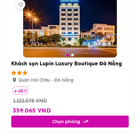
2
Khách sạn Lupin Luxury Boutique Đà Nẵng
Quận Hải Châu - Đà Nẵng
68 %
1.122.078 VND
359.065 VND
Chọn phòng