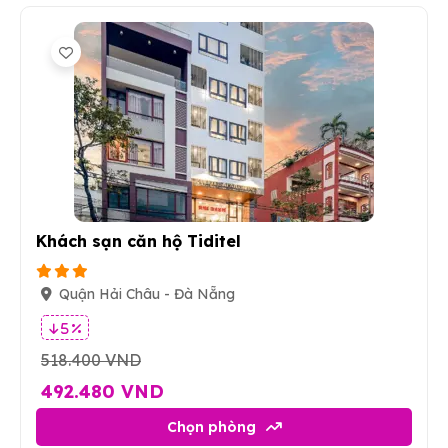
1
Khách sạn căn hộ Tiditel
Quận Hải Châu - Đà Nẵng
5 %
518.400 VND
492.480 VND
Chọn phòng