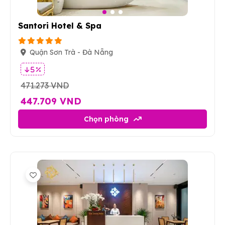
3
Santori Hotel & Spa
Quận Sơn Trà - Đà Nẵng
5 %
471.273 VND
447.709 VND
Chọn phòng