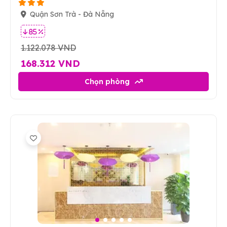
Quận Sơn Trà - Đà Nẵng
85 %
1.122.078 VND
168.312 VND
Chọn phòng
7