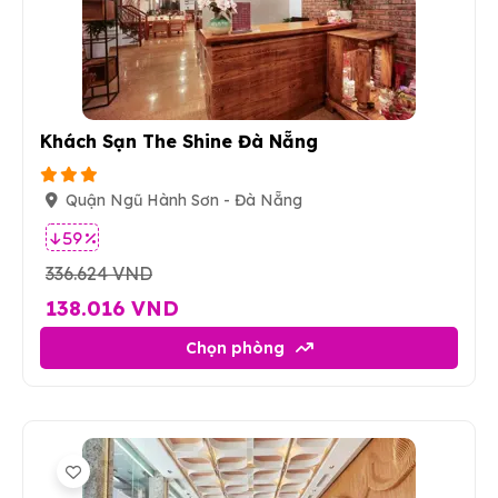
1
Khách Sạn The Shine Đà Nẵng
Quận Ngũ Hành Sơn - Đà Nẵng
59 %
336.624 VND
138.016 VND
Chọn phòng