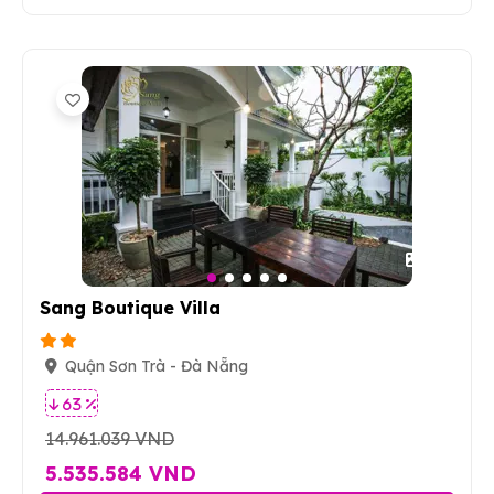
11
Sang Boutique Villa
Quận Sơn Trà - Đà Nẵng
63 %
14.961.039 VND
5.535.584 VND