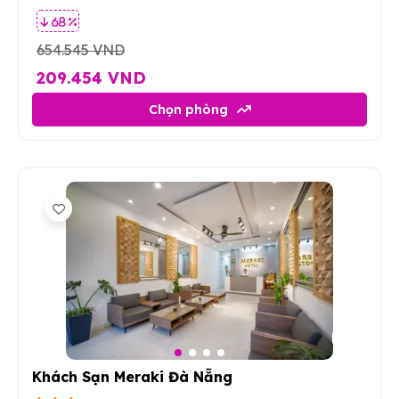
68 %
654.545 VND
209.454 VND
Chọn phòng
4
Khách Sạn Meraki Đà Nẵng