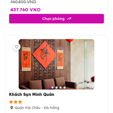
460.800 VND
437.760 VND
Chọn phòng
8
Khách Sạn Minh Quân
Quận Hải Châu - Đà Nẵng