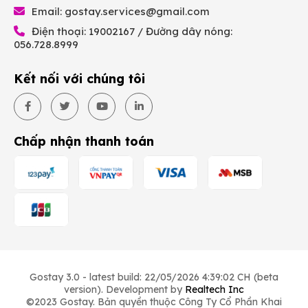
Email:
gostay.services@gmail.com
Điện thoại: 19002167 / Đường dây nóng:
056.728.8999
Kết nối với chúng tôi
Chấp nhận thanh toán
Gostay 3.0 - latest build: 22/05/2026 4:39:02 CH (beta
version). Development by
Realtech Inc
©2023 Gostay. Bản quyền thuộc Công Ty Cổ Phần Khai