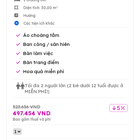
Diện tích: 30,00 m²
Hướng:
Các tiện ích khác
Áo choàng tắm
Ban công / sân hiên
Bàn làm việc
Bàn trang điểm
Hoa quả miễn phí
Tối đa 2 người lớn
(2 bé dưới 12 tuổi được ở
MIỄN PHÍ!)
523.636 VND
5 %
497.454 VND
Bao gồm thuế và phí