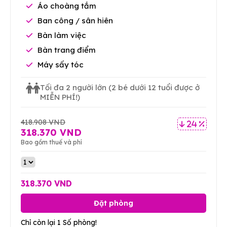
Áo choàng tắm
Ban công / sân hiên
Bàn làm việc
Bàn trang điểm
Máy sấy tóc
Tối đa 2 người lớn
(2 bé dưới 12 tuổi được ở
MIỄN PHÍ!)
418.908 VND
24 %
318.370 VND
Bao gồm thuế và phí
318.370 VND
Đặt phòng
Chỉ còn lại 1 Số phòng!