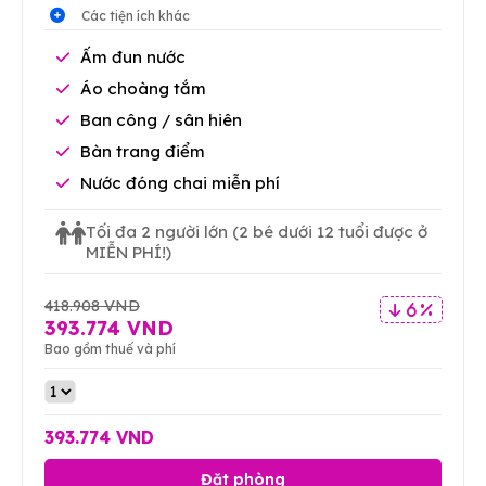
Các tiện ích khác
Ấm đun nước
Áo choàng tắm
Ban công / sân hiên
Bàn trang điểm
Nước đóng chai miễn phí
Tối đa 2 người lớn
(2 bé dưới 12 tuổi được ở
MIỄN PHÍ!)
418.908 VND
6 %
393.774 VND
Bao gồm thuế và phí
393.774 VND
Đặt phòng