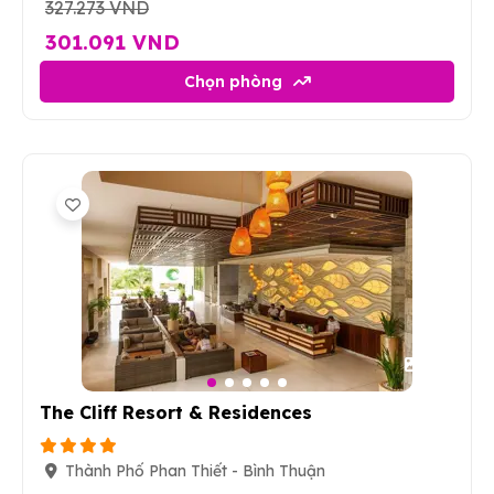
327.273 VND
301.091 VND
Chọn phòng
15
The Cliff Resort & Residences
Thành Phố Phan Thiết - Bình Thuận