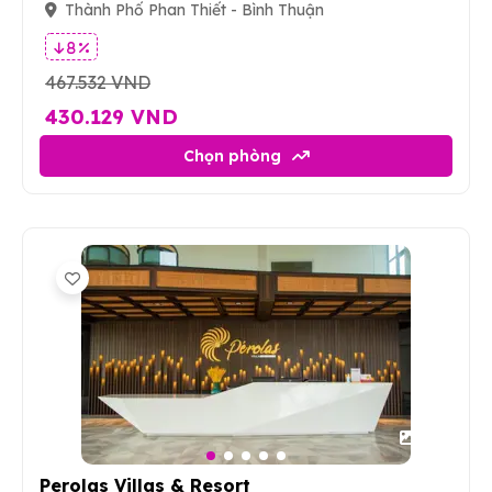
Thành Phố Phan Thiết - Bình Thuận
8 %
467.532 VND
430.129 VND
Chọn phòng
20
Perolas Villas & Resort