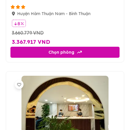
Huyện Hàm Thuận Nam - Bình Thuận
8 %
3.660.779 VND
3.367.917 VND
Chọn phòng
8