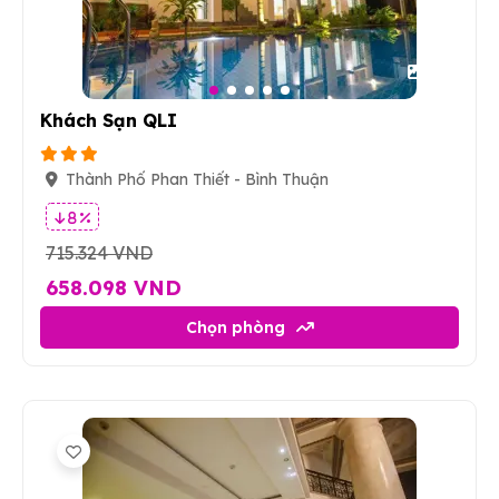
16
Khách Sạn QLI
Thành Phố Phan Thiết - Bình Thuận
8 %
715.324 VND
658.098 VND
Chọn phòng