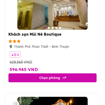
12
Khách sạn Mũi Né Boutique
Thành Phố Phan Thiết - Bình Thuận
5 %
628.363 VND
596.945 VND
Chọn phòng