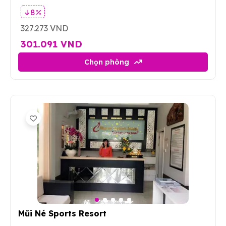
8 %
327.273 VND
301.091 VND
Chọn phòng
5
Mũi Né Sports Resort