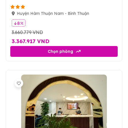
Huyện Hàm Thuận Nam - Bình Thuận
8 %
3.660.779 VND
3.367.917 VND
Chọn phòng
8