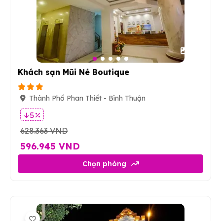
12
Khách sạn Mũi Né Boutique
Thành Phố Phan Thiết - Bình Thuận
5 %
628.363 VND
596.945 VND
Chọn phòng