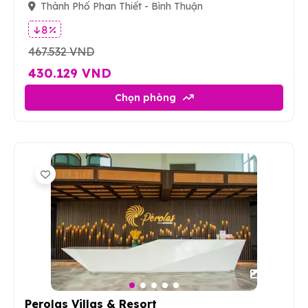
Thành Phố Phan Thiết - Bình Thuận
8 %
467.532 VND
430.129 VND
Chọn phòng
20
Perolas Villas & Resort