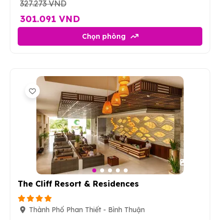
327.273 VND
301.091 VND
Chọn phòng
15
The Cliff Resort & Residences
Thành Phố Phan Thiết - Bình Thuận