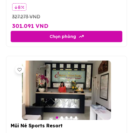
8 %
327.273 VND
301.091 VND
Chọn phòng
5
Mũi Né Sports Resort