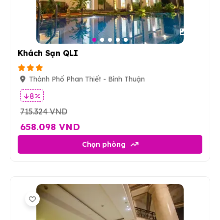
16
Khách Sạn QLI
Thành Phố Phan Thiết - Bình Thuận
8 %
715.324 VND
658.098 VND
Chọn phòng