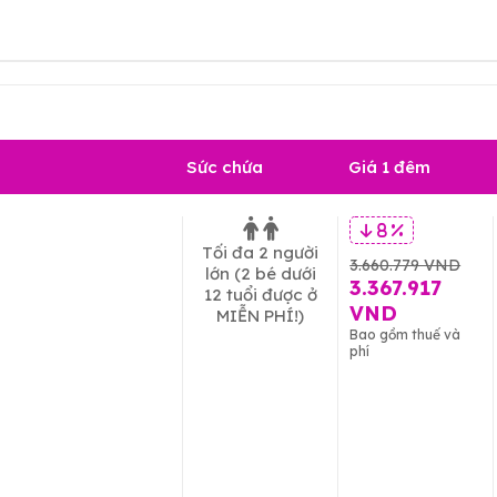
Sức chứa
Giá 1 đêm
8 %
Tối đa 2 người
3.660.779 VND
lớn
(2 bé dưới
3.367.917
12 tuổi được ở
VND
MIỄN PHÍ!)
Bao gồm thuế và
phí