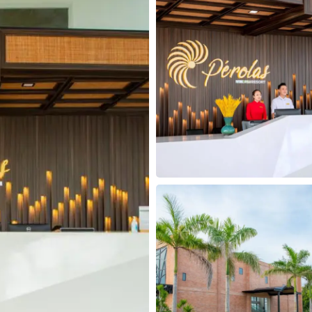
30
31
1
2
3
4
5
30
31
1
2
Hôm nay
Xóa
Đóng
Hôm nay
Xóa