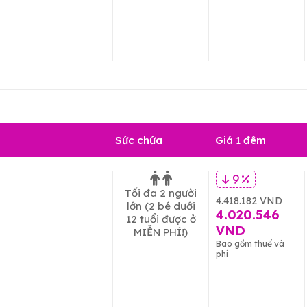
Sức chứa
Giá 1 đêm
9 %
Tối đa 2 người
4.418.182 VND
lớn
(2 bé dưới
4.020.546
12 tuổi được ở
VND
MIỄN PHÍ!)
Bao gồm thuế và
phí