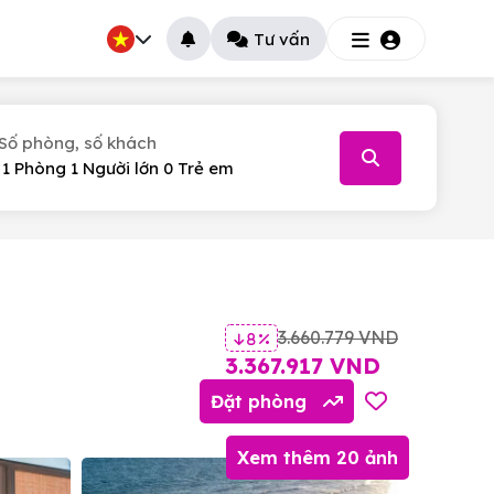
Tư vấn
Số phòng, số khách
026
T.5
T.6
T.7
30
31
1
3.660.779 VND
8 %
6
7
8
3.367.917 VND
13
14
15
Đặt phòng
20
21
22
Xem thêm 20 ảnh
27
28
29