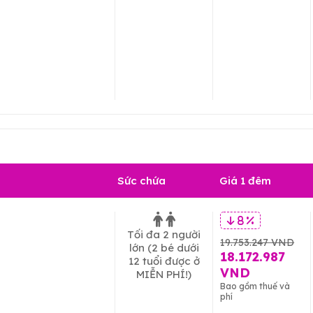
Sức chứa
Giá 1 đêm
8 %
Tối đa 2 người
19.753.247 VND
lớn
(2 bé dưới
18.172.987
12 tuổi được ở
VND
MIỄN PHÍ!)
Bao gồm thuế và
phí