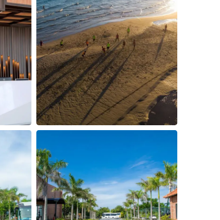
3
4
5
Đóng