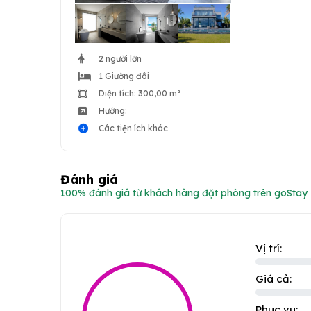
2 người lớn
1 Giường đôi
Diện tích: 300,00 m²
Hướng:
Các tiện ích khác
Đánh giá
100% đánh giá từ khách hàng đặt phòng trên goStay
Vị trí:
Giá cả:
Phục vụ: