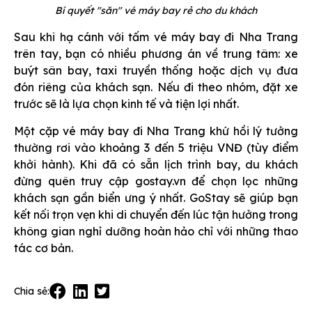
Bí quyết "săn" vé máy bay rẻ cho du khách
Sau khi hạ cánh với tấm vé máy bay đi Nha Trang
trên tay, bạn có nhiều phương án về trung tâm: xe
buýt sân bay, taxi truyền thống hoặc dịch vụ đưa
đón riêng của khách sạn. Nếu đi theo nhóm, đặt xe
trước sẽ là lựa chọn kinh tế và tiện lợi nhất.
Một cặp vé máy bay đi Nha Trang khứ hồi lý tưởng
thường rơi vào khoảng 3 đến 5 triệu VNĐ (tùy điểm
khởi hành). Khi đã có sẵn lịch trình bay, du khách
đừng quên truy cập gostay.vn để chọn lọc những
khách sạn gần biển ưng ý nhất. GoStay sẽ giúp bạn
kết nối trọn vẹn khi di chuyển đến lúc tận hưởng trong
không gian nghỉ dưỡng hoàn hảo chỉ với những thao
tác cơ bản.
Chia sẻ: