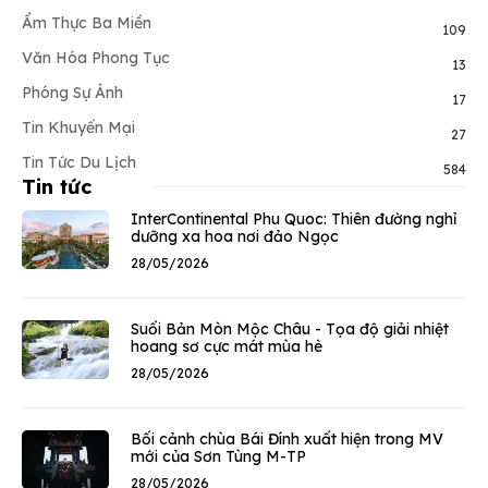
Ẩm Thực Ba Miền
109
Văn Hóa Phong Tục
13
Phóng Sự Ảnh
17
Tin Khuyến Mại
27
Tin Tức Du Lịch
584
Tin tức
InterContinental Phu Quoc: Thiên đường nghỉ
dưỡng xa hoa nơi đảo Ngọc
28/05/2026
Suối Bản Mòn Mộc Châu - Tọa độ giải nhiệt
hoang sơ cực mát mùa hè
28/05/2026
Bối cảnh chùa Bái Đính xuất hiện trong MV
mới của Sơn Tùng M-TP
28/05/2026