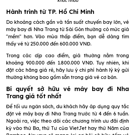
khác nhau
Hành trình từ TP. Hồ Chí Minh
Do khoảng cách gần và tần suất chuyến bay lớn, vé
máy bay đi Nha Trang từ Sài Gòn thường có mức giá
"mềm" hơn. Vào mùa thấp điểm, bạn dễ dàng tìm
thấy vé từ 250.000 đến 600.000 VNĐ.
Trong các dịp cao điểm, giá thường nằm trong
khoảng 900.000 đến 1.800.000 VNĐ. Tuy nhiên, khi
đặt các hãng giá rẻ, hãy lưu ý chi phí hành lý ký gửi
thường không bao gồm sẵn trong giá vé cơ bản.
Bí quyết sở hữu vé máy bay đi Nha
Trang giá tốt nhất
Để tối ưu ngân sách, du khách hãy áp dụng quy tắc
đặt vé máy bay đi Nha Trang trước từ 4 đến 6 tuần.
Ngoài ra, việc theo dõi các chương trình ưu đãi định
kỳ vào thứ Ba, thứ Tư của VietJet hay thứ Năm của