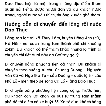
Đào Thục hiện là một trong những địa điểm tham
quan nổi tiếng, được người dân và du khách nước
trong, ngoài nước yêu thích, thường xuyên ghé thăm.
Hướng dẫn di chuyển đến làng rối nước
Đào Thục
Làng tọa lạc tại xã Thụy Lâm, huyện Đông Anh (cũ),
Hà Nội - nơi cách trung tâm thành phố chỉ khoảng
25km. Du khách có thể tham khảo những lộ trình di
chuyển chi tiết dưới đây do GoStay gợi ý:
Di chuyển bằng phương tiện cá nhân: Du khách di
chuyển theo hướng từ cầu Chương Dương - Nguyễn
Văn Cừ và Ngô Gia Tự - cầu Đuống - quốc lộ 3 - cầu
Phủ Lỗ - men theo đê sông Cà Lồ - làng Đào Thục.
Di chuyển bằng phương tiện công cộng: Trước tiên,
du khách cần lựa chọn xe bus từ trung tâm thành
phố để tới điểm có xe buýt 65. Xe sẽ đưa khách hàng