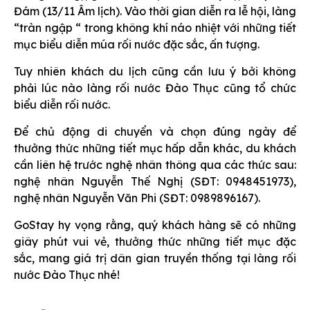
Đám (13/11 Âm lịch). Vào thời gian diễn ra lễ hội, làng
“tràn ngập “ trong không khí náo nhiệt với những tiết
mục biểu diễn múa rối nước đặc sắc, ấn tượng.
Tuy nhiên khách du lịch cũng cần lưu ý bởi không
phải lúc nào làng rối nước Đào Thục cũng tổ chức
biểu diễn rối nước.
Để chủ động di chuyển và chọn đúng ngày để
thưởng thức những tiết mục hấp dẫn khác, du khách
cần liên hệ trước nghệ nhân thông qua các thức sau:
nghệ nhân Nguyễn Thế Nghị (SĐT: 0948451973),
nghệ nhân Nguyễn Văn Phi (SĐT: 0989896167).
GoStay hy vọng rằng, quý khách hàng sẽ có những
giây phút vui vẻ, thưởng thức những tiết mục đặc
sắc, mang giá trị dân gian truyền thống tại làng rối
nước Đào Thục nhé!