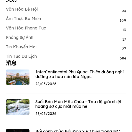
Văn Hóa Lễ Hội
94
Ẩm Thực Ba Miền
109
Văn Hóa Phong Tục
13
Phóng Sự Ảnh
17
Tin Khuyến Mại
27
Tin Tức Du Lịch
584
消息
InterContinental Phu Quoc: Thiên đường nghỉ
dưỡng xa hoa nơi đảo Ngọc
28/05/2026
Suối Bản Mòn Mộc Châu - Tọa độ giải nhiệt
hoang sơ cực mát mùa hè
28/05/2026
Bối cảnh chùa Bái Đính xuất hiện trong MV