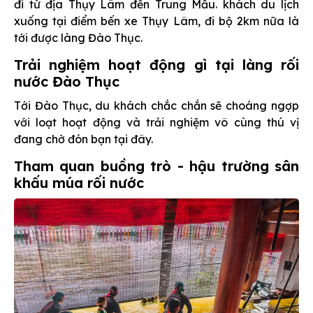
đi từ địa Thụy Lâm đến Trung Mầu. khách du lịch
xuống tại điểm bến xe Thụy Lâm, đi bộ 2km nữa là
tới được làng Đào Thục.
Trải nghiệm hoạt động gì tại làng rối
nước Đào Thục
Tới Đào Thục, du khách chắc chắn sẽ choáng ngợp
với loạt hoạt động và trải nghiệm vô cùng thú vị
đang chờ đón bạn tại đây.
Tham quan buồng trò - hậu trường sân
khấu múa rối nước