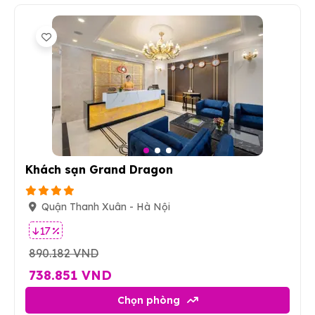
3
Khách sạn Grand Dragon
Quận Thanh Xuân - Hà Nội
17 %
890.182 VND
738.851 VND
Chọn phòng