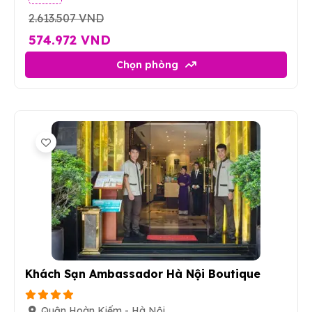
2.613.507 VND
574.972 VND
Chọn phòng
1
Khách Sạn Ambassador Hà Nội Boutique
Quận Hoàn Kiếm - Hà Nội