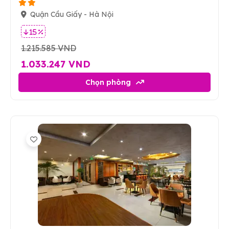
Quận Cầu Giấy - Hà Nội
15 %
1.215.585 VND
1.033.247 VND
Chọn phòng
1