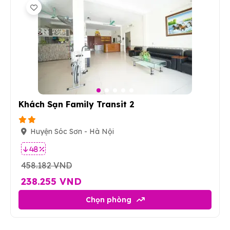
7
Khách Sạn Family Transit 2
Huyện Sóc Sơn - Hà Nội
48 %
458.182 VND
238.255 VND
Chọn phòng