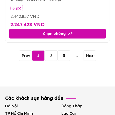
8 %
2.442.857 VND
2.247.428 VND
Chọn phòng
...
Prev
1
2
3
Next
Các khách sạn hàng đầu
Hà Nội
Đồng Tháp
TP Hồ Chí Minh
Lào Cai