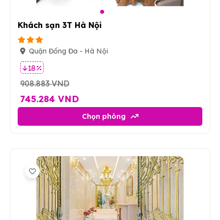
3
Khách sạn 3T Hà Nội
Quận Đống Đa - Hà Nội
18 %
908.883 VND
745.284 VND
Chọn phòng