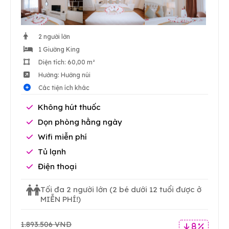
2 người lớn
1 Giường King
Diện tích: 60,00 m²
Hướng: Hướng núi
Các tiện ích khác
Không hút thuốc
Dọn phòng hằng ngày
Wifi miễn phí
Tủ lạnh
Điện thoại
Tối đa 2 người lớn
(2 bé dưới 12 tuổi được ở
MIỄN PHÍ!)
1.893.506 VND
8 %