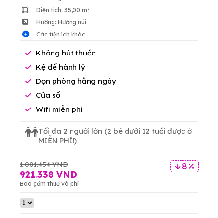
Diện tích: 35,00 m²
Hướng: Hướng núi
Các tiện ích khác
Không hút thuốc
Kệ để hành lý
Dọn phòng hằng ngày
Cửa sổ
Wifi miễn phí
Tối đa 2 người lớn
(2 bé dưới 12 tuổi được ở
MIỄN PHÍ!)
1.001.454 VND
8 %
921.338 VND
Bao gồm thuế và phí