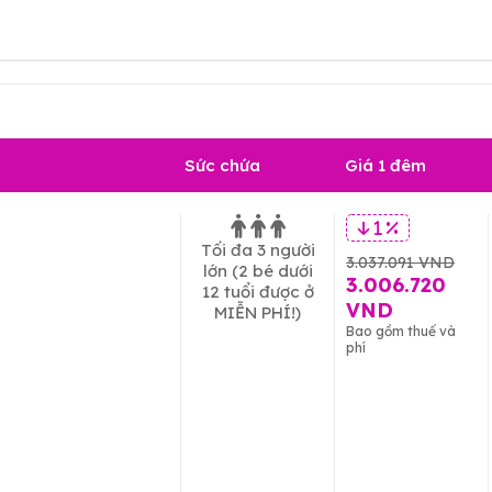
Sức chứa
Giá 1 đêm
1 %
Tối đa 3 người
3.037.091 VND
lớn
(2 bé dưới
3.006.720
12 tuổi được ở
VND
MIỄN PHÍ!)
Bao gồm thuế và
phí