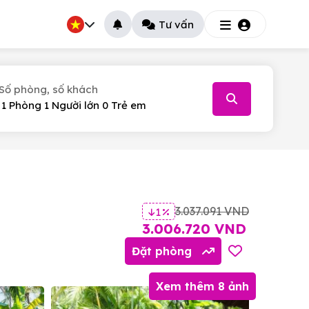
Tư vấn
Số phòng, số khách
026
T.5
T.6
T.7
30
31
1
3.037.091 VND
1 %
6
7
8
3.006.720 VND
13
14
15
Đặt phòng
20
21
22
Xem thêm 8 ảnh
27
28
29