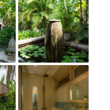
3
4
5
Đóng