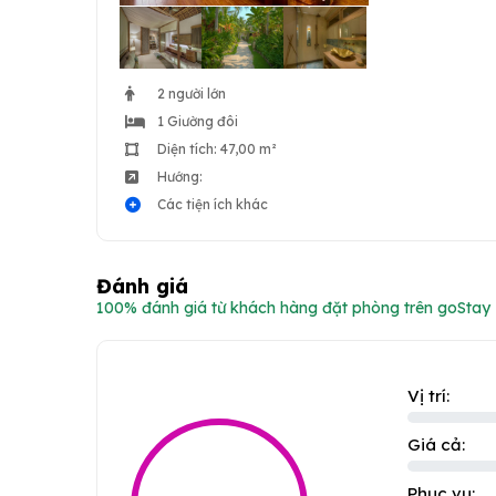
2 người lớn
1 Giường đôi
Diện tích: 47,00 m²
Hướng:
Các tiện ích khác
Đánh giá
100% đánh giá từ khách hàng đặt phòng trên goStay
Vị trí:
Giá cả:
Phục vụ: