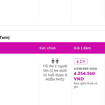
Twin)
Sức chứa
Giá 1 đêm
1 %
Tối đa 2 người
4.398.545 VND
lớn
(2 bé dưới
4.354.560
12 tuổi được ở
VND
MIỄN PHÍ!)
Bao gồm thuế và
phí