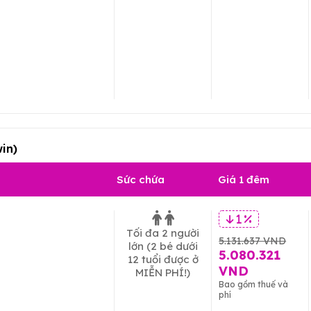
in)
Sức chứa
Giá 1 đêm
1 %
Tối đa 2 người
5.131.637 VND
lớn
(2 bé dưới
5.080.321
12 tuổi được ở
VND
MIỄN PHÍ!)
Bao gồm thuế và
phí