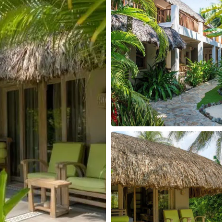
30
31
1
2
3
4
5
30
31
1
2
Hôm nay
Xóa
Đóng
Hôm nay
Xóa