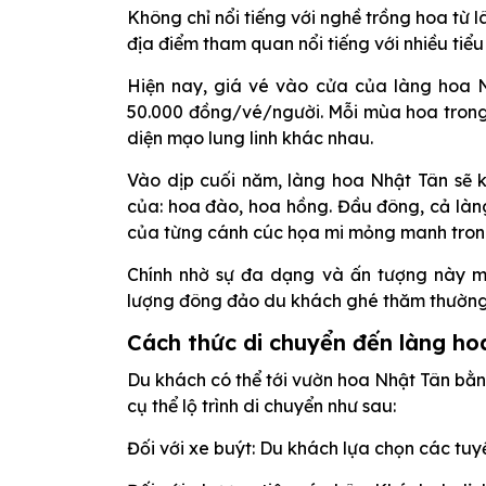
Không chỉ nổi tiếng với nghề trồng hoa từ 
địa điểm tham quan nổi tiếng với nhiều ti
Hiện nay, giá vé vào cửa của làng hoa 
50.000 đồng/vé/người. Mỗi mùa hoa trong
diện mạo lung linh khác nhau.
Vào dịp cuối năm, làng hoa Nhật Tân sẽ k
của: hoa đào, hoa hồng. Đầu đông, cả làn
của từng cánh cúc họa mi mỏng manh tron
Chính nhờ sự đa dạng và ấn tượng này mà
lượng đông đảo du khách ghé thăm thường
Cách thức di chuyển đến làng ho
Du khách có thể tới vườn hoa Nhật Tân bằ
cụ thể lộ trình di chuyển như sau:
Đối với xe buýt: Du khách lựa chọn các tuyến 