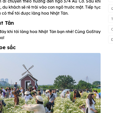
ch di chuyển theo hướng đến ngõ 374 Âu Cơ. Sau khi
du khách sẽ rẽ trái vào con ngõ trước mặt. Tiếp tục
là có thể tới được làng hoa Nhật Tân.
ật Tân
đây khi tới làng hoa Nhật Tân bạn nhé! Cùng GoStay
ào!
Đ
oe sắc