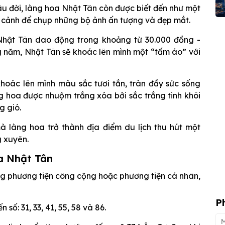
lâu đời, làng hoa Nhật Tân còn được biết đến như một
ểu cảnh để chụp những bộ ảnh ấn tượng và đẹp mắt.
Nhật Tân dao động trong khoảng từ 30.000 đồng -
 năm, Nhật Tân sẽ khoác lên mình một “tấm áo” với
hoác lên mình màu sắc tươi tắn, tràn đầy sức sống
g hoa được nhuộm trắng xóa bởi sắc trắng tinh khôi
g gió.
 làng hoa trở thành địa điểm du lịch thu hút một
 xuyên.
a Nhật Tân
ng phương tiện công cộng hoặc phương tiện cá nhân,
P
số: 31, 33, 41, 55, 58 và 86.