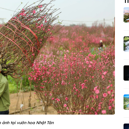
Ti
p ảnh tại vườn hoa Nhật Tân