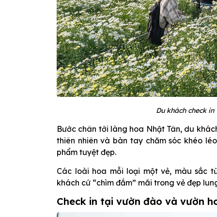
Du khách check in 
Bước chân tới làng hoa Nhật Tân, du khách 
thiên nhiên và bàn tay chăm sóc khéo lé
phẩm tuyệt đẹp.
Các loài hoa mỗi loại một vẻ, màu sắc t
khách cứ “chìm đắm” mãi trong vẻ đẹp lung 
Check in tại vườn đào và vườn h