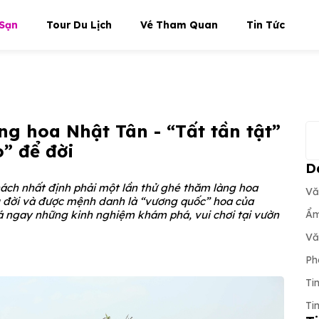
Sạn
Tour Du Lịch
Vé Tham Quan
Tin Tức
g hoa Nhật Tân - “Tất tần tật”
” để đời
D
hách nhất định phải một lần thử ghé thăm làng hoa
Vă
u đời và được mệnh danh là “vương quốc” hoa của
 ngay những kinh nghiệm khám phá, vui chơi tại vườn
Ẩm
Vă
Ph
Ti
Ti