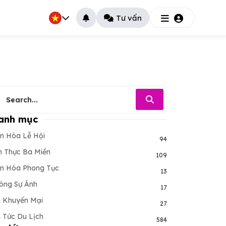
Tư vấn
anh mục
n Hóa Lễ Hội
94
 Thực Ba Miền
109
n Hóa Phong Tục
13
óng Sự Ảnh
17
n Khuyến Mại
27
n Tức Du Lịch
584