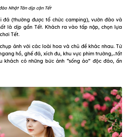
đào Nhật Tân dịp cận Tết
ãi đá (thường được tổ chức camping), vườn đào và
ất là dịp gần Tết. Khách ra vào tấp nập, chọn lựa
hơi Tết.
chụp ảnh với các loài hoa và chủ đề khác nhau. Từ
ngang hồ, ghế đá, xích đu, khu vực phim trường,...tất
u khách có những bức ảnh “sống ảo” độc đáo, ấn