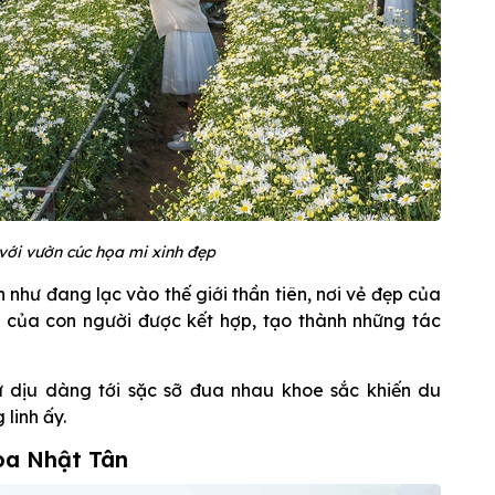
với vườn cúc họa mi xinh đẹp
như đang lạc vào thế giới thần tiên, nơi vẻ đẹp của
o của con người được kết hợp, tạo thành những tác
ừ dịu dàng tới sặc sỡ đua nhau khoe sắc khiến du
linh ấy.
oa Nhật Tân