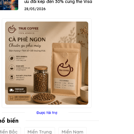
ưu đãi kép đến 30% cùng thẻ Visa
28/05/2026
Được tài trợ
hổ biến
Miền Bắc
Miền Trung
Miền Nam