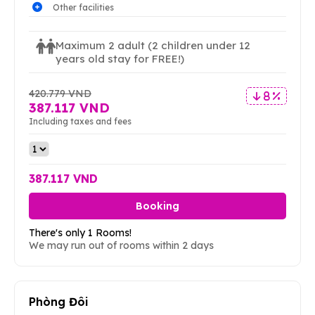
Other facilities
Maximum 2 adult
(2 children under 12
years old stay for FREE!)
420.779 VND
8 %
387.117 VND
Including taxes and fees
387.117 VND
Booking
There's only 1 Rooms!
We may run out of rooms within 2 days
Phòng Đôi