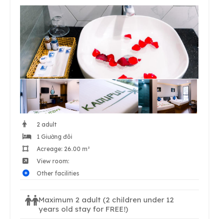
2 adult
1 Giường đôi
Acreage: 26.00 m²
View room:
Other facilities
Maximum 2 adult
(2 children under 12
years old stay for FREE!)