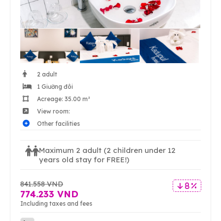
2 adult
1 Giường đôi
Acreage: 35.00 m²
View room:
Other facilities
Maximum 2 adult
(2 children under 12
years old stay for FREE!)
841.558 VND
8 %
774.233 VND
Including taxes and fees