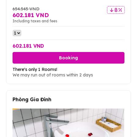
654.545 VND
8 %
602.181 VND
Including taxes and fees
602.181 VND
Booking
There's only 1 Rooms!
We may run out of rooms within 2 days
Phòng Gia Đình