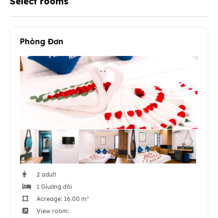
Select rooms
Phòng Đơn
2 adult
1 Giường đôi
Acreage: 16.00 m²
View room: