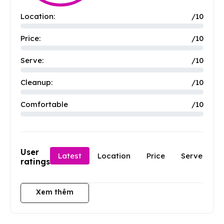
Location:
/10
Price:
/10
Serve:
/10
Cleanup:
/10
Comfortable
/10
User
Latest
Location
Price
Serve
C
ratings
Xem thêm