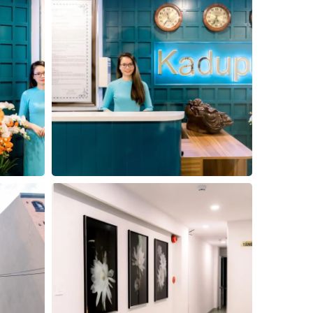
3
4
5
Đóng