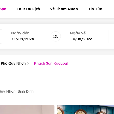
Sạn
Tour Du Lịch
Vé Tham Quan
Tin Tức
Ngày đến
Ngày về
1
Tháng 8
2026
Tháng 8
2
 Phố Quy Nhơn
Khách Sạn Kadupul
CN
T.2
T.3
T.4
T.5
T.6
T.7
CN
T.2
T.3
T.4
26
27
28
29
30
31
1
26
27
28
29
2
3
4
5
6
7
8
2
3
4
5
9
10
11
12
13
14
15
9
10
11
12
uy Nhơn, Bình Định
16
17
18
19
20
21
22
16
17
18
19
23
24
25
26
27
28
29
23
24
25
26