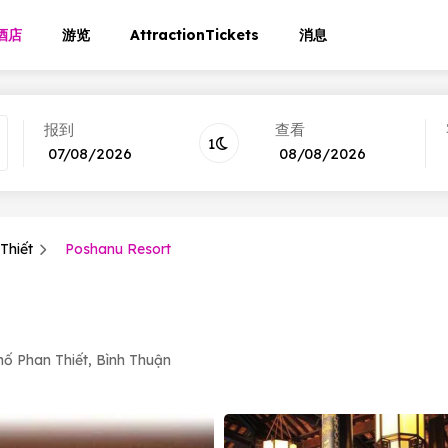
酒店
游览
AttractionTickets
消息
报到
查看
1
Tháng 8
2026
Tháng 8
2
Thiết
Poshanu Resort
CN
T.2
T.3
T.4
T.5
T.6
T.7
CN
T.2
T.3
T.4
26
27
28
29
30
31
1
26
27
28
29
2
3
4
5
6
7
8
2
3
4
5
9
10
11
12
13
14
15
9
10
11
12
hố Phan Thiết, Bình Thuận
16
17
18
19
20
21
22
16
17
18
19
23
24
25
26
27
28
29
23
24
25
26