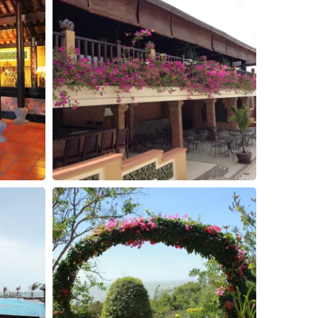
3
4
5
Đóng