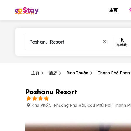
主页
靠近我
主页
酒店
Bình Thuận
Thành Phố Phan 
Poshanu Resort
Khu Phố 5, Phường Phú Hài, Cầu Phú Hài, Thành P