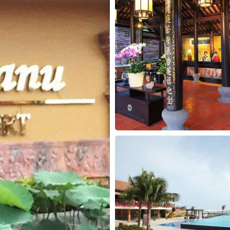
30
31
1
2
3
4
5
30
31
1
2
Hôm nay
Xóa
Đóng
Hôm nay
Xóa