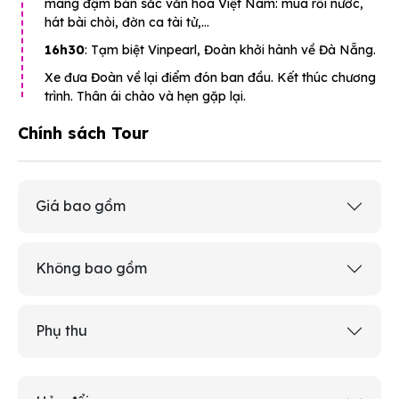
mang đậm bản sắc văn hóa Việt Nam: múa rối nước,
hát bài chòi, đờn ca tài tử,…
16h30
: Tạm biệt Vinpearl, Đoàn khởi hành về Đà Nẵng.
Xe đưa Đoàn về lại điểm đón ban đầu. Kết thúc chương
trình. Thân ái chào và hẹn gặp lại.
Chính sách Tour
Giá bao gồm
Không bao gồm
Phụ thu