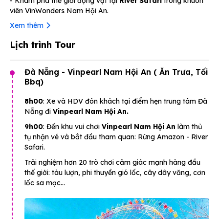
- Khám phá thế giới động vật tại
River Safari
trong khuôn
viên VinWonders Nam Hội An.
Xem thêm
Lịch trình Tour
Đà Nẵng - Vinpearl Nam Hội An ( Ăn Trưa, Tối
Bbq)
8h00
: Xe và HDV đón khách tại điểm hẹn trung tâm Đà
Nẵng đi
Vinpearl Nam Hội An.
9h00
: Đến khu vui chơi
Vinpearl Nam Hội An
làm thủ
tụ nhận vé và bắt đầu tham quan: Rừng Amazon - River
Safari.
Trải nghiệm hơn 20 trò chơi cảm giác mạnh hàng đầu
thế giới: tàu lượn, phi thuyền gió lốc, cây dây văng, cơn
lốc sa mạc…