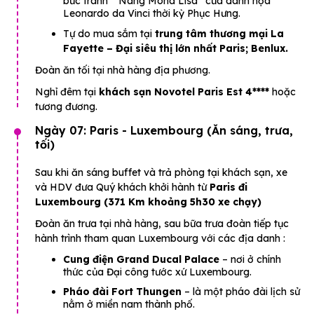
bức tranh “ Nàng Mona Lisa” của danh họa
Leonardo da Vinci thời kỳ Phục Hưng.
Tự do mua sắm tại
trung tâm thương mại La
Fayette – Đại siêu thị lớn nhất Paris; Benlux.
Đoàn ăn tối tại nhà hàng địa phương.
Nghỉ đêm tại
khách sạn Novotel Paris Est 4****
hoặc
tương đương.
Ngày 07: Paris - Luxembourg (Ăn sáng, trưa,
tối)
Sau khi ăn sáng buffet và trả phòng tại khách sạn, xe
và HDV đưa Quý khách khởi hành từ
Paris đi
Luxembourg (371 Km khoảng 5h30 xe chạy)
Đoàn ăn trưa tại nhà hàng, sau bữa trưa đoàn tiếp tục
hành trình tham quan Luxembourg với các địa danh :
Cung điện Grand Ducal Palace
– nơi ở chính
thức của Đại công tước xứ Luxembourg.
Pháo đài Fort Thungen
– là một pháo đài lịch sử
nằm ở miền nam thành phố.