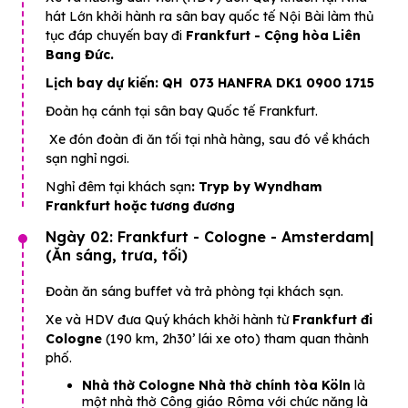
hát Lớn khởi hành ra sân bay quốc tế Nội Bài làm thủ
tục đáp chuyến bay đi
Frankfurt - Cộng hòa Liên
Bang Đức.
Lịch bay dự kiến: QH 073 HANFRA DK1 0900 1715
Đoàn hạ cánh tại sân bay Quốc tế Frankfurt.
Xe đón đoàn đi ăn tối tại nhà hàng, sau đó về khách
sạn nghỉ ngơi.
Nghỉ đêm tại khách sạn
: Tryp by Wyndham
Frankfurt hoặc tương đương
Ngày 02: Frankfurt - Cologne - Amsterdam|
(Ăn sáng, trưa, tối)
Đoàn ăn sáng buffet và trả phòng tại khách sạn.
Xe và HDV đưa Quý khách khởi hành từ
Frankfurt đi
Cologne
(190 km, 2h30’ lái xe oto) tham quan thành
phố.
Nhà thờ Cologne Nhà thờ chính tòa Köln
là
một nhà thờ Công giáo Rôma với chức năng là