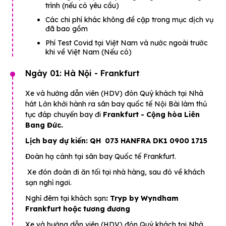
trình (nếu có yêu cầu)
Các chi phí khác không đề cập trong mục dịch vụ
đã bao gồm
Phí Test Covid tại Việt Nam và nước ngoài trước
khi về Việt Nam (Nếu có)
Ngày 01: Hà Nội - Frankfurt
Xe và hướng dẫn viên (HDV) đón Quý khách tại Nhà
hát Lớn khởi hành ra sân bay quốc tế Nội Bài làm thủ
tục đáp chuyến bay đi
Frankfurt - Cộng hòa Liên
Bang Đức.
Lịch bay dự kiến: QH 073 HANFRA DK1 0900 1715
Đoàn hạ cánh tại sân bay Quốc tế Frankfurt.
Xe đón đoàn đi ăn tối tại nhà hàng, sau đó về khách
sạn nghỉ ngơi.
Nghỉ đêm tại khách sạn
: Tryp by Wyndham
Frankfurt hoặc tương đương
Xe và hướng dẫn viên (HDV) đón Quý khách tại Nhà