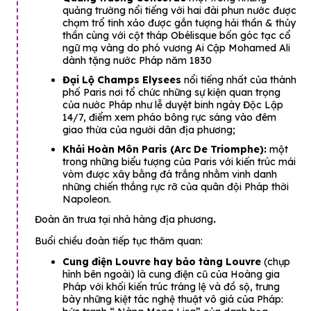
quảng trường nổi tiếng với hai đài phun nước được
chạm trổ tinh xảo được gắn tượng hải thần & thủy
thần cùng với cột tháp Obélisque bốn góc tạc cổ
ngữ mạ vàng do phó vương Ai Cập Mohamed Ali
dành tặng nước Pháp năm 1830
Đại Lộ Champs Elysees
nổi tiếng nhất của thành
phố Paris nơi tổ chức những sự kiện quan trọng
của nước Pháp như lễ duyệt binh ngày Độc Lập
14/7, điểm xem pháo bông rực sáng vào đêm
giao thừa của người dân địa phương;
Khải Hoàn Môn Paris (Arc De Triomphe):
một
trong những biểu tượng của Paris với kiến trúc mái
vòm được xây bằng đá trắng nhằm vinh danh
những chiến thắng rực rỡ của quân đội Pháp thời
Napoleon.
Đoàn ăn trưa tại nhà hàng địa phương
.
Buổi chiều đoàn tiếp tục thăm quan:
Cung điện Louvre hay bảo tàng Louvre
(chụp
hình bên ngoài) là cung điện cũ của Hoàng gia
Pháp với khối kiến trúc tráng lệ và đồ sộ, trưng
bày những kiệt tác nghệ thuật vô giá của Pháp: