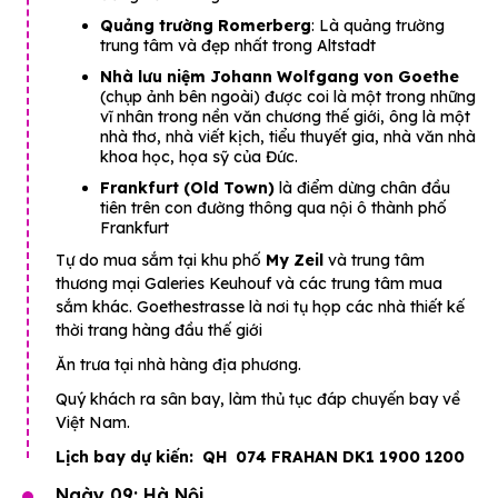
Quảng trường Romerberg
: Là quảng trường
trung tâm và đẹp nhất trong Altstadt
Nhà lưu niệm Johann Wolfgang von Goethe
(chụp ảnh bên ngoài) được coi là một trong những
vĩ nhân trong nền văn chương thế giới, ông là một
nhà thơ, nhà viết kịch, tiểu thuyết gia, nhà văn nhà
khoa học, họa sỹ của Đức.
Frankfurt (Old Town)
là điểm dừng chân đầu
tiên trên con đường thông qua nội ô thành phố
Frankfurt
Tự do mua sắm tại khu phố
My Zeil
và trung tâm
thương mại Galeries Keuhouf và các trung tâm mua
sắm khác. Goethestrasse là nơi tụ họp các nhà thiết kế
thời trang hàng đầu thế giới
Ăn trưa tại nhà hàng địa phương.
Quý khách ra sân bay, làm thủ tục đáp chuyến bay về
Việt Nam.
Lịch bay dự kiến: QH 074 FRAHAN DK1 1900 1200
Ngày 09: Hà Nội