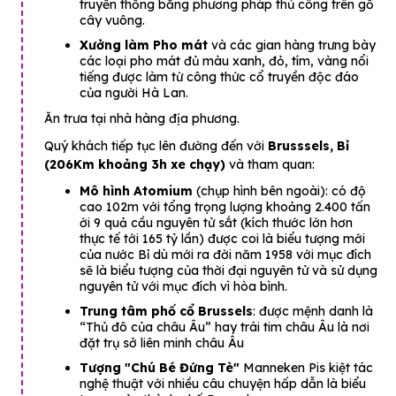
truyền thống bằng phương pháp thủ công trên gỗ
cây vuông.
Xưởng làm Pho mát
và các gian hàng trưng bày
các loại pho mát đủ màu xanh, đỏ, tím, vàng nổi
tiếng được làm từ công thức cổ truyền độc đáo
của người Hà Lan.
Ăn trưa tại nhà hàng địa phương.
Quý khách tiếp tục lên đường đến với
Brusssels, Bỉ
(206Km khoảng 3h xe chạy)
và tham quan:
Mô hình Atomium
(chụp hình bên ngoài): có độ
cao 102m với tổng trọng lượng khoảng 2.400 tấn
ới 9 quả cầu nguyên tử sắt (kích thước lớn hơn
thực tế tới 165 tỷ lần) được coi là biểu tượng mới
của nước Bỉ dù mới ra đời năm 1958 với mục đích
sẽ là biểu tượng của thời đại nguyên tử và sử dụng
nguyên tử với mục đích vì hòa bình.
Trung tâm phố cổ Brussels
: được mệnh danh là
“Thủ đô của châu Âu” hay trái tim châu Âu là nơi
đặt trụ sở liên minh châu Âu
Tượng "Chú Bé Đứng Tè"
Manneken Pis kiệt tác
nghệ thuật với nhiều câu chuyện hấp dẫn là biểu