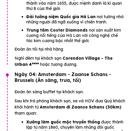
thành vào năm 1655, được mệnh danh là kì quan
thứ 8 của thế giới.
Đài tưởng niệm Quốc gia Hà Lan
nơi tưởng nhớ
những người đã ngã xuống vì chiến tranh.
Trung tâm Coster Diamonds
nơi sản xuất kim
cương nổi tiếng của Hà Lan với công nghệ chế
tác kim cương bậc nhất thế giới.
Đoàn ăn tối tại nhà hàng
Nghỉ đêm tại khách sạn
Corendon Village - The
Urban
4****
hoặc tương đương.
Ngày 04: Amsterdam - Zaanse Schans -
Brussels (Ăn sáng, trưa, tối)
Đoàn ăn sáng buffet tại khách sạn.
Sau khi trả phòng khách sạn, xe và HDV đưa Quý khách
khởi hành từ
Amsterdam đi Zaanse Schans (30km)
tham quan:
Xưởng làm guốc mộc truyền thống
được thành
lập từ năm 1860, chuyên làm những đôi guốc