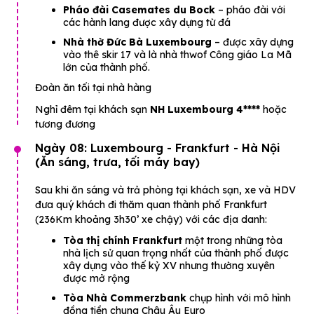
Pháo đài Casemates du Bock
– pháo đài với
các hành lang được xây dựng từ đá
Nhà thờ Đức Bà Luxembourg
– được xây dựng
vào thê skir 17 và là nhà thwof Công giáo La Mã
lớn của thành phố.
Đoàn ăn tối tại nhà hàng
Nghỉ đêm tại khách sạn
NH Luxembourg 4****
hoặc
tương đương
Ngày 08: Luxembourg - Frankfurt - Hà Nội
(Ăn sáng, trưa, tối máy bay)
Sau khi ăn sáng và trả phòng tại khách sạn, xe và HDV
đưa quý khách đi thăm quan thành phố Frankfurt
(236Km khoảng 3h30’ xe chậy) với các địa danh:
Tòa thị chính Frankfurt
một trong những tòa
nhà lịch sử quan trọng nhất của thành phố được
xây dựng vào thế kỷ XV nhưng thường xuyên
được mở rộng
Tòa Nhà Commerzbank
chụp hình với mô hình
đồng tiền chung Châu Âu Euro