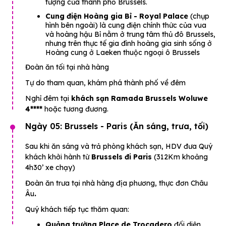
tượng của thành phố Brussels.
Cung điện Hoàng gia Bỉ - Royal Palace
(chụp
hình bên ngoài) là cung điện chính thức của vua
và hoàng hậu Bỉ nằm ở trung tâm thủ đô Brussels,
nhưng trên thực tế gia đình hoàng gia sinh sống ở
Hoàng cung ở Laeken thuộc ngoại ô Brussels
Đoàn ăn tối tại nhà hàng
Tự do tham quan, khám phá thành phố về đêm
Nghỉ đêm tại
khách sạn
Ramada Brussels Woluwe
4****
hoặc tương đương.
Ngày 05: Brussels - Paris (Ăn sáng, trưa, tối)
Sau khi ăn sáng và trả phòng khách sạn, HDV đưa Quý
khách khởi hành từ
Brussels đi Paris
(312Km khoảng
4h30’ xe chạy)
Đoàn ăn trưa tại nhà hàng địa phương, thực đơn Châu
Âu
.
Quý khách tiếp tục thăm quan:
Quảng trường Place de Trocadero
đối diện