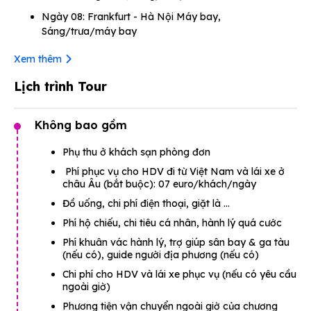
Ngày 08: Frankfurt - Hà Nội Máy bay,
Sáng/trưa/máy bay
Xem thêm
Lịch trình Tour
Không bao gồm
Phụ thu ở khách sạn phòng đơn
Phí phục vụ cho HDV đi từ Việt Nam và lái xe ở
châu Âu (bắt buộc): 07 euro/khách/ngày
Đồ uống, chi phí điện thoại, giặt là …
Phí hộ chiếu, chi tiêu cá nhân, hành lý quá cước
Phí khuân vác hành lý, trợ giúp sân bay & ga tàu
(nếu có), guide người địa phương (nếu có)
Chi phí cho HDV và lái xe phục vụ (nếu có yêu cầu
ngoài giờ)
Phương tiện vận chuyển ngoài giờ của chương