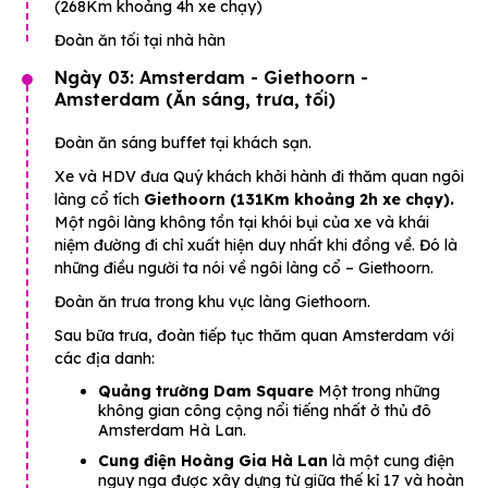
(268Km khoảng 4h xe chạy)
Đoàn ăn tối tại nhà hàn
Ngày 03: Amsterdam - Giethoorn -
Amsterdam (Ăn sáng, trưa, tối)
Đoàn ăn sáng buffet tại khách sạn.
Xe và HDV đưa Quý khách khởi hành đi thăm quan ngôi
làng cổ tích
Giethoorn
(131Km khoảng 2h xe chạy).
Một ngôi làng không tồn tại khói bụi của xe và khái
niệm đường đi chỉ xuất hiện duy nhất khi đồng về. Đó là
những điều người ta nói về ngôi làng cổ – Giethoorn.
Đoàn ăn trưa trong khu vực làng Giethoorn.
Sau bữa trưa, đoàn tiếp tục thăm quan Amsterdam với
các địa danh:
Quảng trường Dam Square
Một trong những
không gian công cộng nổi tiếng nhất ở thủ đô
Amsterdam Hà Lan.
Cung điện Hoàng Gia Hà Lan
là một cung điện
nguy nga được xây dựng từ giữa thế kỉ 17 và hoàn