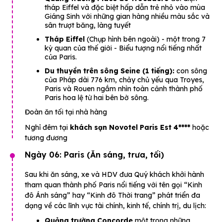
tháp Eiffel và đặc biệt hấp dẫn trẻ nhỏ vào mùa
Giáng Sinh với những gian hàng nhiều màu sắc và
sân trượt băng, làng tuyết
Tháp Eiffel
(Chụp hình bên ngoài) - một trong 7
kỳ quan của thế giới - Biểu tượng nổi tiếng nhất
của Paris.
Du thuyền trên sông Seine (1 tiếng):
con sông
của Pháp dài 776 km, chảy chủ yếu qua Troyes,
Paris và Rouen ngắm nhìn toàn cảnh thành phố
Paris hoa lệ từ hai bên bờ sông.
Đoàn ăn tối tại nhà hàng
Nghỉ đêm tại
khách sạn
Novotel Paris Est 4****
hoặc
tương đương
Ngày 06: Paris (Ăn sáng, trưa, tối)
Sau khi ăn sáng, xe và HDV đưa Quý khách khởi hành
tham quan thành phố Paris nổi tiếng với tên gọi “Kinh
đô Ánh sáng” hay “Kinh đô Thời trang” phát triển đa
dạng về các lĩnh vực tài chính, kinh tế, chính trị, du lịch:
Quảng trường Concorde
một trong những