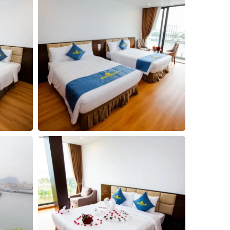
3
4
5
Đóng