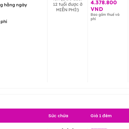
4.378.800
12 tuổi được ở
g hằng ngày
VND
MIỄN PHÍ!)
Bao gồm thuế và
phí
 phí
Sức chứa
Giá 1 đêm