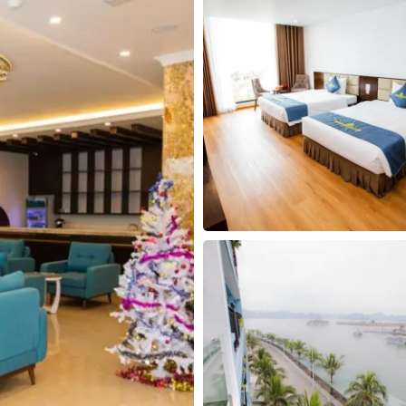
30
31
1
2
3
4
5
30
31
1
2
Hôm nay
Xóa
Đóng
Hôm nay
Xóa