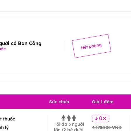
gười có Ban Công
Hết phòng
ước
Sức chứa
Giá 1 đêm
t thuốc
0 %
Tối đa 3 người
h lý
4.378.800 VND
lớn
(2 bé dưới