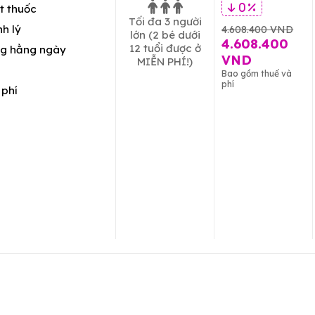
t thuốc
0 %
Tối đa 3 người
h lý
4.608.400 VND
lớn
(2 bé dưới
4.608.400
12 tuổi được ở
g hằng ngày
VND
MIỄN PHÍ!)
Bao gồm thuế và
phí
 phí