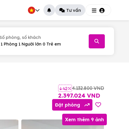
Tư vấn
Số phòng, số khách
026
T.5
T.6
T.7
30
31
1
4.132.800 VND
42 %
6
7
8
2.397.024 VND
13
14
15
Đặt phòng
20
21
22
Xem thêm 9 ảnh
27
28
29