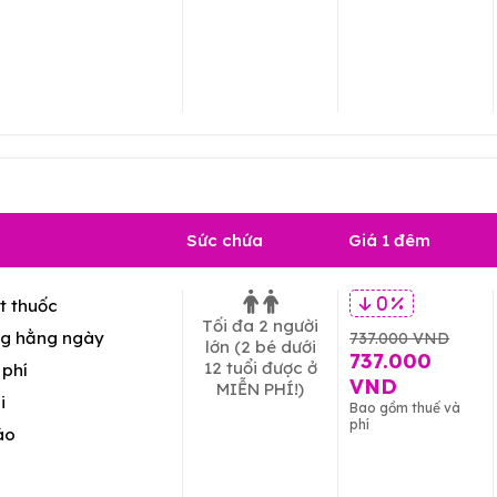
Sức chứa
Giá 1 đêm
t thuốc
0 %
Tối đa 2 người
g hằng ngày
737.000 VND
lớn
(2 bé dưới
737.000
12 tuổi được ở
 phí
VND
MIỄN PHÍ!)
i
Bao gồm thuế và
phí
áo