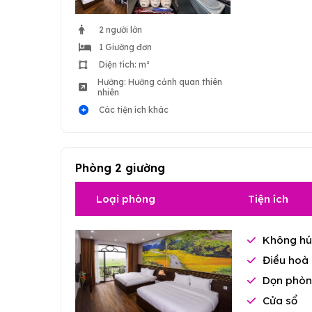
2 người lớn
1 Giường đơn
Diện tích: m²
Hướng: Hướng cảnh quan thiên
nhiên
Các tiện ích khác
Phòng 2 giường
Loại phòng
Tiện ích
Không hú
Điều hoà 
Dọn phòn
Cửa sổ