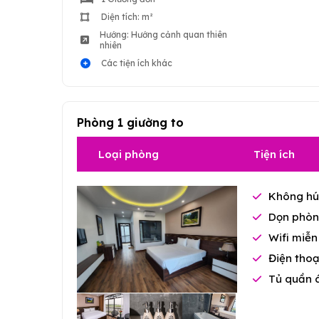
Diện tích: m²
Hướng: Hướng cảnh quan thiên
nhiên
Các tiện ích khác
Phòng 1 giường to
Loại phòng
Tiện ích
Không hú
Dọn phòn
Wifi miễn
Điện thoạ
Tủ quần 