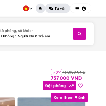
Tư vấn
Số phòng, số khách
026
T.5
T.6
T.7
30
31
1
737.000 VND
0 %
6
7
8
737.000 VND
13
14
15
Đặt phòng
20
21
22
Xem thêm 9 ảnh
27
28
29