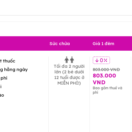
Sức chứa
Giá 1 đêm
t thuốc
0 %
Tối đa 2 người
g hằng ngày
803.000 VND
lớn
(2 bé dưới
803.000
12 tuổi được ở
 phí
VND
MIỄN PHÍ!)
i
Bao gồm thuế và
phí
áo