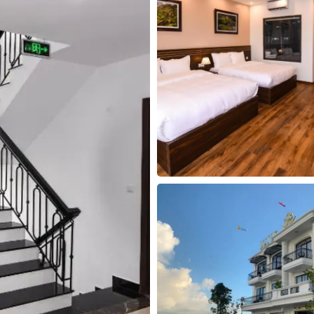
30
31
1
2
3
4
5
30
31
1
2
Hôm nay
Xóa
Đóng
Hôm nay
Xóa