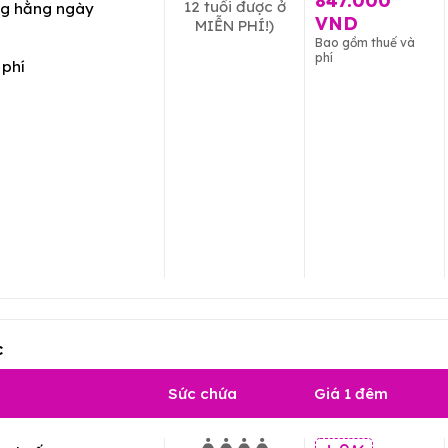
847.000
12 tuổi được ở
g hằng ngày
VND
MIỄN PHÍ!)
Bao gồm thuế và
phí
 phí
c
Sức chứa
Giá 1 đêm