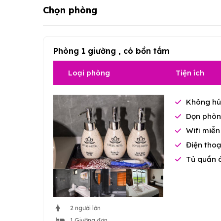
Chọn phòng
Phòng 1 giường , có bồn tắm
Loại phòng
Tiện ích
Không hú
Dọn phòn
Wifi miễn
Điện thoạ
Tủ quần 
2 người lớn
1 Giường đơn