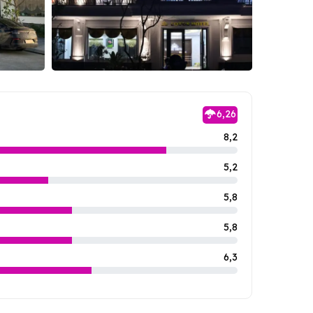
6,26
8,2
5,2
5,8
5,8
6,3