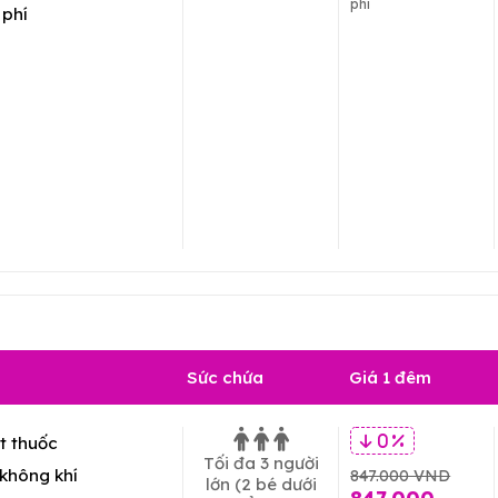
phí
 phí
Sức chứa
Giá 1 đêm
t thuốc
0 %
Tối đa 3 người
không khí
847.000 VND
lớn
(2 bé dưới