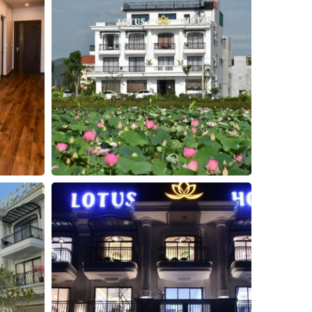
3
4
5
Đóng