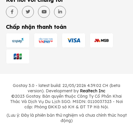
Chấp nhận thanh toán
Gostay 3.0 - latest build: 22/05/2026 4:39:02 CH (beta
version). Development by
Realtech Inc
©2023 Gostay. Bản quyền thuộc Công Ty Cổ Phần Khai
Thác Và Dịch Vụ Du Lịch SGO. MSDN: 0110037323 - Nơi
cấp: Phòng ĐKKD sở KH & ĐT TP Hà Nội.
(Lưu ý: Đây là phiên bản thử nghiệm và chưa chính thức hoạt
động)