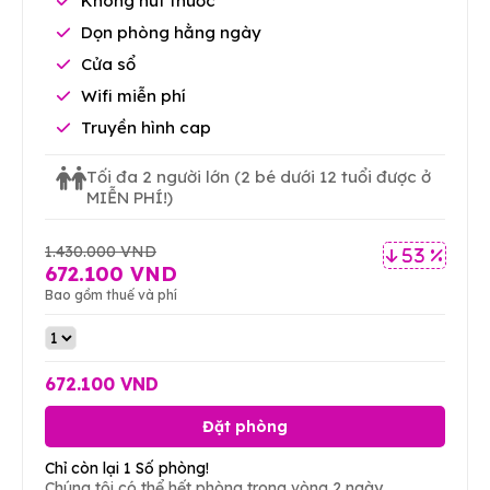
Không hút thuốc
Dọn phòng hằng ngày
Cửa sổ
Wifi miễn phí
Truyền hình cap
Tối đa 2 người lớn
(2 bé dưới 12 tuổi được ở
MIỄN PHÍ!)
1.430.000 VND
53 %
672.100 VND
Bao gồm thuế và phí
672.100 VND
Đặt phòng
Chỉ còn lại 1 Số phòng!
Chúng tôi có thể hết phòng trong vòng 2 ngày